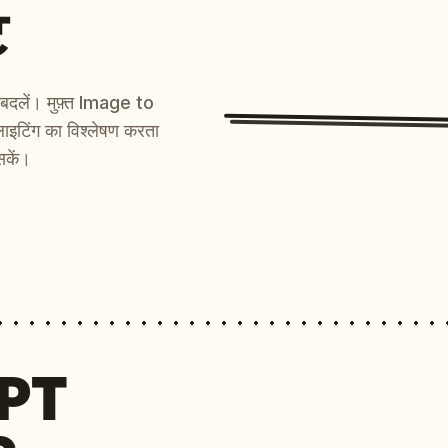
ट
ें बदलें। मुफ़्त Image to
ाइटिंग का विश्लेषण करता
सकें।
MPT