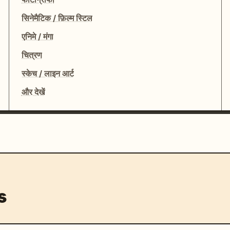
सिनेमैटिक / फ़िल्म स्टिल
एनिमे / मंगा
चित्रण
स्केच / लाइन आर्ट
और देखें
s