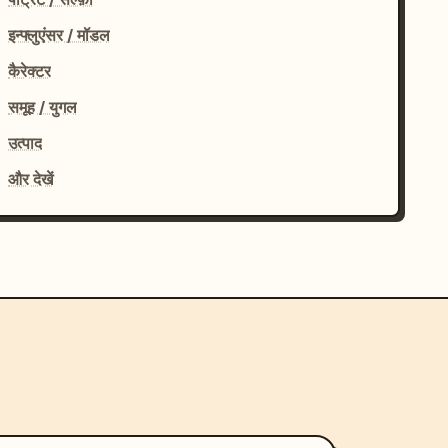
इन्फ्लुएंसर / मॉडल
कैरेक्टर
समूह / युगल
उत्पाद
और देखें