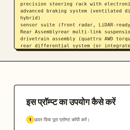
precision steering rack with electroni
advanced braking system (ventilated di
hybrid)

sensor suite (front radar, LiDAR-ready
Rear Assemblyrear multi-link suspensio
drivetrain assembly (quattro AWD torqu
rear differential system (or integrate
stability and traction control modules
Chassis / Structurelightweight MLB Evo
architecture

reinforced aluminum and high-strength 
vibration isolation subframes

crash-optimized energy absorption zone
Powertrainturbocharged inline-4 / V6 h
इस प्रॉम्प्ट का उपयोग कैसे करें
transmission system (dual-clutch S tro
intake, exhaust, and thermal managemen
optional mild-hybrid or plug-in hybrid
ऊपर दिया पूरा प्रॉम्प्ट कॉपी करें।
1
partial internal exposure showing comb
Electronics SystemECU and domain contr