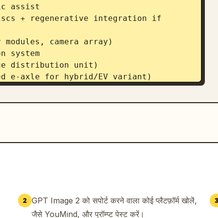
c assist

scs + regenerative integration if 
 modules, camera array)

n system

e distribution unit)

d e-axle for hybrid/EV variant)



 / next-gen Audi modular platform 
steel hybrid frame

s

ybrid-compatible engine architecture

nic representation)

t routing

 battery integration

GPT Image 2 को सपोर्ट करने वाला कोई प्लैटफ़ॉर्म खोलें,
2
ustion or electric assist layering

जैसे YouMind, और प्रॉम्प्ट पेस्ट करें।
ol architecture (centralized compute 