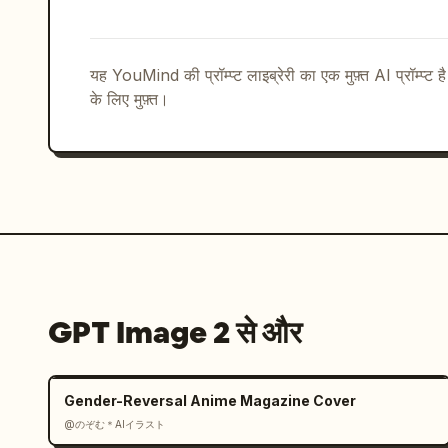
unit)

wiring harness with ultra-clean routed
driver assistance systems (ADAS module
यह YouMind की प्रॉम्प्ट लाइब्रेरी का एक मुफ़्त AI प्रॉम्प्ट ह
infotainment + digital cockpit process
के लिए मुफ़्त।
sensor fusion computing core

Wheel System4 wheels symmetrically pla
rim, tire, brake disc, hub assembly se
precise axle alignment and rotational 
Audi signature aerodynamic rim design

ENGINEERING REALISM RULE

Maintain strict mechanical connectivit
Align shafts, axles, and torque paths 
Preserve left/right symmetry with cont
GPT Image 2 से और
Group micro-components in structured c
Avoid decorative or random placement —
automotive engineering logic

Gender-Reversal Anime Magazine Cover
VISUAL STYLE & MATERIAL LANGUAGE

@のぞむ＊AIイラスト
Use modern Audi design precision:brush