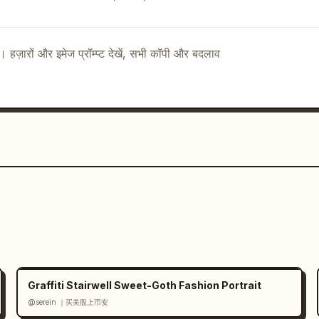
 geometry

 cluster)

ै। हज़ारों और इमेज प्रॉम्प्ट देखें, सभी कॉपी और बदलाव
ing unit

ced

parated in exploded layers

geometry

y between all systems

accurately

rolled functional asymmetry only

lusters near their assemblies

 everything must reflect real 
Graffiti Stairwell Sweet-Goth Fashion Portrait
@serein ｜买美股上币安
ed aluminum + matte graphite structural 