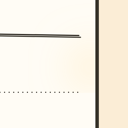
/imagine prompt: cinematic, cyberpunk s
unset, neon colors, 8k --v 6.0