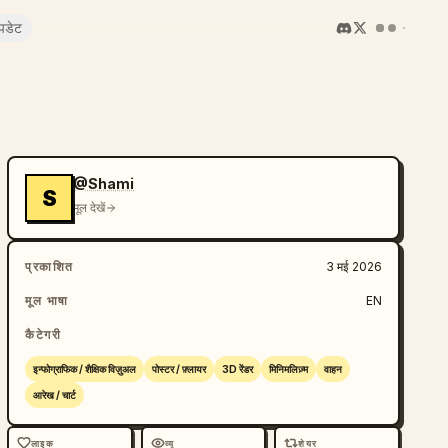
पडेट
@Shami
S
मूल देखें
प्रकाशित
3 मई 2026
मूल भाषा
EN
कैटेगरी
इन्फोग्राफिक / शैक्षिक विज़ुअल
पोस्टर / फ़्लायर
3D रेंडर
मिनिमलिज़्म
वाहन
आरेख / चार्ट
लाइक
व्यू
शेयर