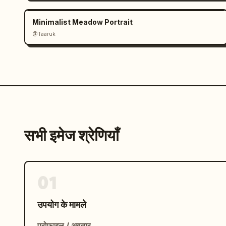
materials

carbon-reinfo
Minimalist Meadow Portrait
@Taaruk
सभी इमेज श्रेणियाँ
01
उपयोग के मामले
प्रोफ़ाइल / अवतार