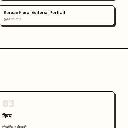
Korean Floral Editorial Portrait
@𝟡𝟜 ᴾᴸᴬʸᶠᴼᴿᴳᴱ
03
विषय
पोर्ट्रेट / सेल्फ़ी