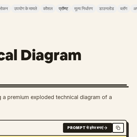
लोकन
उपयोग के मामले
कौशल
प्रॉम्प्ट
मूल्य निर्धारण
डाउनलोड
ब्लॉग
अ
cal Diagram
ng a premium exploded technical diagram of a
PROMPT से इमेज बनाएं