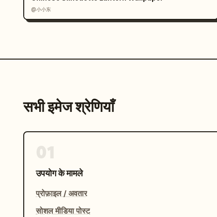
@小小东
सभी इमेज श्रेणियाँ
01
उपयोग के मामले
प्रोफ़ाइल / अवतार
सोशल मीडिया पोस्ट