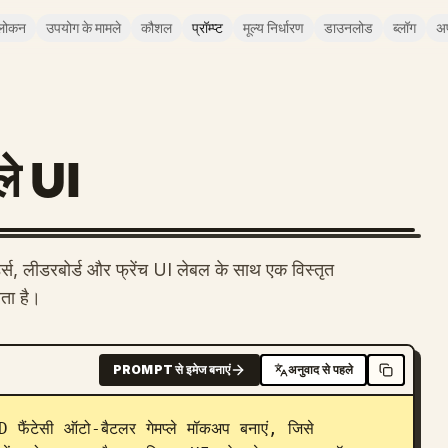
लोकन
उपयोग के मामले
कौशल
प्रॉम्प्ट
मूल्य निर्धारण
डाउनलोड
ब्लॉग
अ
ले UI
र्ड्स, लीडरबोर्ड और फ्रेंच UI लेबल के साथ एक विस्तृत
ता है।
PROMPT से इमेज बनाएं
अनुवाद से पहले
ैंटेसी ऑटो-बैटलर गेमप्ले मॉकअप बनाएं, जिसे 