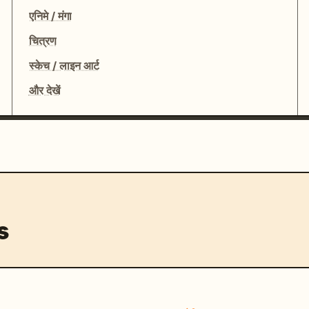
एनिमे / मंगा
चित्रण
स्केच / लाइन आर्ट
और देखें
s