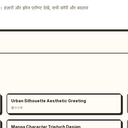
r sylvestre” / “Elfe” लागत 2; “Mage de 
ै। हज़ारों और इमेज प्रॉम्प्ट देखें, सभी कॉपी और बदलाव
mbres” / “Assassin” लागत 2; “Clerc 
बड़ा अलंकृत गोल्ड-बॉर्डर वाला बटन रखें जिस पर 
हो।

रे टील और कांस्य इंटरफेस फ्रेम, पठनीय छोटा टेक्स्ट, 
स, और कॉम्पैक्ट मोबाइल/PC रणनीति-गेम प्रस्तुति। मॉकअप 
टर या कॉन्सेप्ट शीट के रूप में। फोटो-रियलिज्म से बचें, 
 अधिक यूनिट्स, शॉप कार्ड्स, ट्रेड पंक्तियाँ या खिलाड़ी न 
Urban Silhouette Aesthetic Greeting
@小小东
Manga Character Triptych Design