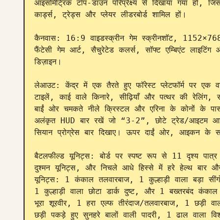
आइसोमेट्रिक टॉप-डाउन परिप्रेक्ष्य से दिखाया गया हो, ज
कार्ड्स, ट्रेड्स और प्लेयर लीडरबोर्ड शामिल हों।

कैनवास: 16:9 वाइडस्क्रीन गेम स्क्रीनशॉट, 1152×768 स्
फैंटेसी गेम आर्ट, सैचुरेटेड कलर्स, सॉफ्ट एम्बिएंट ला
डिज़ाइन।

लेआउट: केंद्र में एक तैरते हुए फॉरेस्ट प्लेटफॉर्म पर एक वर्ग
टाइलें, काई वाले किनारे, सीढ़ियाँ और पत्थर की रेलिंग, सद
बाईं ओर चमकते नीले क्रिस्टल और एरिना के कोनों के पास 
अलंकृत HUD बार रखें जो “3-2”, छोटे ट्रेड/आइटम आ
सियान प्रोग्रेस बार दिखाए। ऊपर दाईं ओर, आइकन के सा
बैटलफील्ड यूनिट्स: बोर्ड पर स्पष्ट रूप से 11 दृश्य पात्
दुश्मन यूनिट्स, और निचले आधे हिस्से में हरे हेल्थ बार औ
यूनिट्स: 1 कंकाल तलवारबाज, 1 कुल्हाड़ी वाला बड़ा सींगो
1 कुल्हाड़ी वाला छोटा डार्क दुष्ट, और 1 बख्तरबंद कं
भूरा शूरवीर, 1 हरा एल्फ तीरंदाज/तलवारबाज, 1 छड़ी वाल
छड़ी पकड़े हुए सुनहरे बालों वाली पादरी, 1 ढाल वाला विश