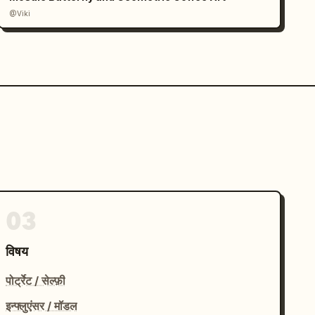
@Viki
03
विषय
पोर्ट्रेट / सेल्फ़ी
इन्फ्लुएंसर / मॉडल