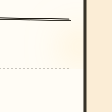
/imagine prompt: cinematic, cyberpunk s
unset, neon colors, 8k --v 6.0