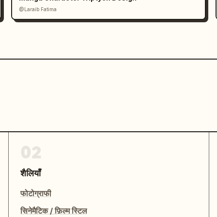
@Laraib Fatima‎
02
शैलियाँ
फोटोग्राफी
सिनेमैटिक / फ़िल्म स्टिल