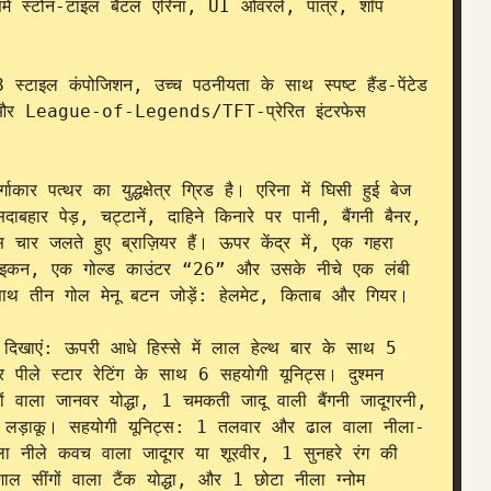
िसमें स्टोन-टाइल बैटल एरिना, UI ओवरले, पात्र, शॉप 
टाइल कंपोजिशन, उच्च पठनीयता के साथ स्पष्ट हैंड-पेंटेड 
इटिंग और League-of-Legends/TFT-प्रेरित इंटरफेस 
ाकार पत्थर का युद्धक्षेत्र ग्रिड है। एरिना में घिसी हुई बेज 
ाबहार पेड़, चट्टानें, दाहिने किनारे पर पानी, बैंगनी बैनर, 
चार जलते हुए ब्राज़ियर हैं। ऊपर केंद्र में, एक गहरा 
इकन, एक गोल्ड काउंटर “26” और उसके नीचे एक लंबी 
थ तीन गोल मेनू बटन जोड़ें: हेलमेट, किताब और गियर।

र दिखाएं: ऊपरी आधे हिस्से में लाल हेल्थ बार के साथ 5 
र पीले स्टार रेटिंग के साथ 6 सहयोगी यूनिट्स। दुश्मन 
ं वाला जानवर योद्धा, 1 चमकती जादू वाली बैंगनी जादूगरनी, 
काल लड़ाकू। सहयोगी यूनिट्स: 1 तलवार और ढाल वाला नीला-
ा नीले कवच वाला जादूगर या शूरवीर, 1 सुनहरे रंग की 
ाल सींगों वाला टैंक योद्धा, और 1 छोटा नीला ग्नोम 