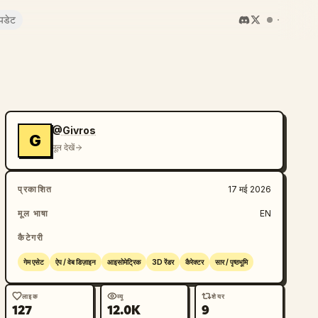
पडेट
@Givros
G
मूल देखें
प्रकाशित
17 मई 2026
मूल भाषा
EN
कैटेगरी
गेम एसेट
ऐप / वेब डिज़ाइन
आइसोमेट्रिक
3D रेंडर
कैरेक्टर
सार / पृष्ठभूमि
लाइक
व्यू
शेयर
127
12.0K
9