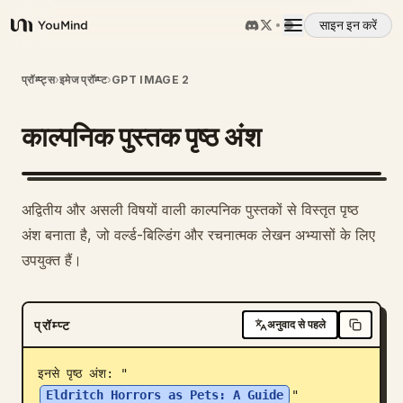
साइन इन करें
YouMind
अवलोकन
प्रॉम्प्ट्स
›
इमेज प्रॉम्प्ट
›
GPT IMAGE 2
काल्पनिक पुस्तक पृष्ठ अंश
उपयोग के मामले
कौशल
अद्वितीय और असली विषयों वाली काल्पनिक पुस्तकों से विस्तृत पृष्ठ
अंश बनाता है, जो वर्ल्ड-बिल्डिंग और रचनात्मक लेखन अभ्यासों के लिए
प्रॉम्प्ट
उपयुक्त हैं।
मूल्य निर्धारण
प्रॉम्प्ट
अनुवाद से पहले
डाउनलोड
इनसे पृष्ठ अंश: "
Eldritch Horrors as Pets: A Guide
"