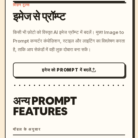
विज़न टूल्स
इमेज से प्रॉम्प्ट
/imagine prompt: cinemati
किसी भी फ़ोटो को विस्तृत AI इमेज प्रॉम्प्ट में बदलें। मुफ़्त Image to
c, cyberpunk sunset, neon
Prompt कन्वर्टर कंपोज़िशन, स्टाइल और लाइटिंग का विश्लेषण करता
colors, 8k --v 6.0
है, ताकि आप सेकंडों में वही लुक दोबारा बना सकें।
इमेज को PROMPT में बदलें
अन्य PROMPT
FEATURES
मॉडल के अनुसार