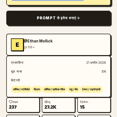
ब्लॉग
PROMPT से इमेज बनाएं
अपडेट
@Ethan Mollick
E
मूल देखें
प्रकाशित
21 अप्रैल 2026
मूल भाषा
EN
कैटेगरी
कॉमिक / स्टोरीबोर्ड
चित्रण
कॉमिक / ग्राफिक नॉवेल
पशु / जीव
टेक्स्ट / टाइपोग्राफी
लाइक
व्यू
शेयर
237
27.2K
15