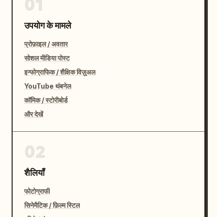
01
उपयोग के मामले
प्रोफ़ाइल / अवतार
सोशल मीडिया पोस्ट
इन्फोग्राफिक / शैक्षिक विज़ुअल
YouTube थंबनेल
कॉमिक / स्टोरीबोर्ड
और देखें
02
शैलियाँ
फोटोग्राफी
सिनेमैटिक / फ़िल्म स्टिल