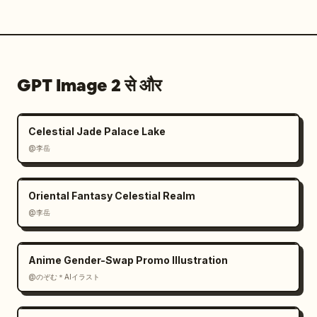
GPT Image 2 से और
Celestial Jade Palace Lake
@李岳
Oriental Fantasy Celestial Realm
@李岳
Anime Gender-Swap Promo Illustration
@のぞむ＊AIイラスト