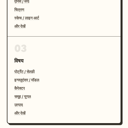
एनिमे / मंगा
चित्रण
स्केच / लाइन आर्ट
और देखें
03
विषय
पोर्ट्रेट / सेल्फ़ी
इन्फ्लुएंसर / मॉडल
कैरेक्टर
समूह / युगल
उत्पाद
और देखें