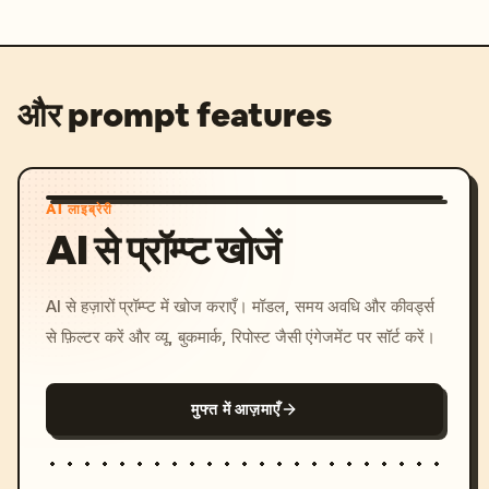
और prompt features
AI लाइब्रेरी
AI से प्रॉम्प्ट खोजें
AI से हज़ारों प्रॉम्प्ट में खोज कराएँ। मॉडल, समय अवधि और कीवर्ड्स
से फ़िल्टर करें और व्यू, बुकमार्क, रिपोस्ट जैसी एंगेजमेंट पर सॉर्ट करें।
मुफ्त में आज़माएँ