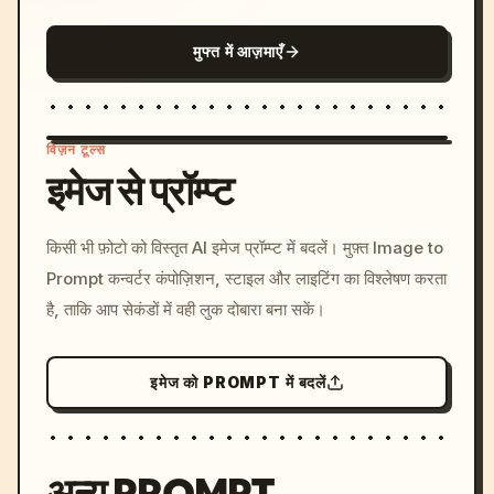
मुफ्त में आज़माएँ
विज़न टूल्स
इमेज से प्रॉम्प्ट
/imagine prompt: cinemati
किसी भी फ़ोटो को विस्तृत AI इमेज प्रॉम्प्ट में बदलें। मुफ़्त Image to
c, cyberpunk sunset, neon
Prompt कन्वर्टर कंपोज़िशन, स्टाइल और लाइटिंग का विश्लेषण करता
colors, 8k --v 6.0
है, ताकि आप सेकंडों में वही लुक दोबारा बना सकें।
इमेज को PROMPT में बदलें
अन्य PROMPT