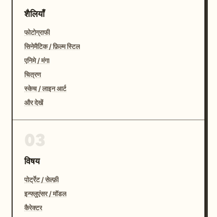
शैलियाँ
फोटोग्राफी
सिनेमैटिक / फ़िल्म स्टिल
एनिमे / मंगा
चित्रण
स्केच / लाइन आर्ट
और देखें
03
विषय
पोर्ट्रेट / सेल्फ़ी
इन्फ्लुएंसर / मॉडल
कैरेक्टर