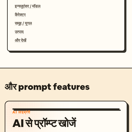
इन्फ्लुएंसर / मॉडल
कैरेक्टर
समूह / युगल
उत्पाद
और देखें
और prompt features
AI लाइब्रेरी
AI से प्रॉम्प्ट खोजें