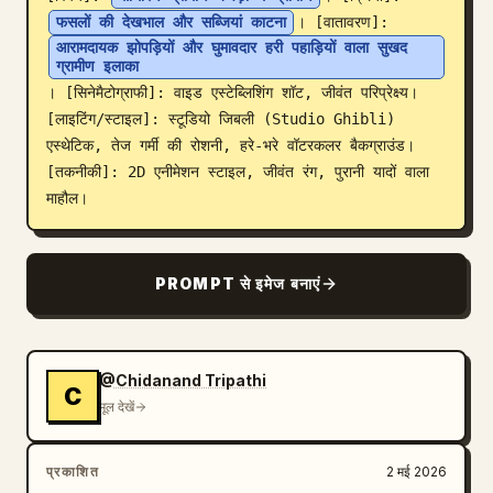
फसलों की देखभाल और सब्जियां काटना
। [वातावरण]: 
ब्लॉग
आरामदायक झोपड़ियों और घुमावदार हरी पहाड़ियों वाला सुखद 
ग्रामीण इलाका
। [सिनेमैटोग्राफी]: वाइड एस्टेब्लिशिंग शॉट, जीवंत परिप्रेक्ष्य। 
अपडेट
[लाइटिंग/स्टाइल]: स्टूडियो जिबली (Studio Ghibli) 
एस्थेटिक, तेज गर्मी की रोशनी, हरे-भरे वॉटरकलर बैकग्राउंड। 
[तकनीकी]: 2D एनीमेशन स्टाइल, जीवंत रंग, पुरानी यादों वाला 
माहौल।
PROMPT से इमेज बनाएं
@Chidanand Tripathi
C
मूल देखें
प्रकाशित
2 मई 2026