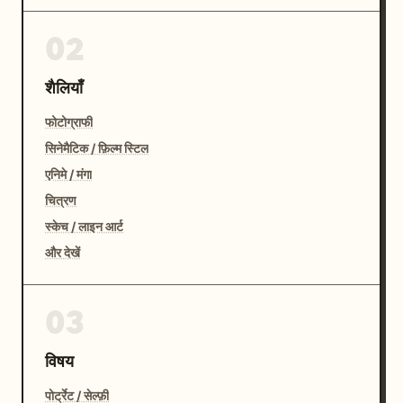
02
शैलियाँ
फोटोग्राफी
सिनेमैटिक / फ़िल्म स्टिल
एनिमे / मंगा
चित्रण
स्केच / लाइन आर्ट
और देखें
03
विषय
पोर्ट्रेट / सेल्फ़ी