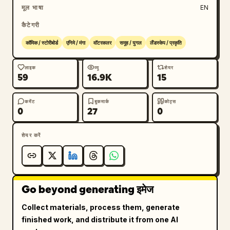
मूल भाषा
EN
कैटेगरी
कॉमिक / स्टोरीबोर्ड
एनिमे / मंगा
वॉटरकलर
समूह / युगल
लैंडस्केप / प्रकृति
लाइक
व्यू
शेयर
59
16.9K
15
कमेंट
बुकमार्क
कोट्स
0
27
0
शेयर करें
Go beyond generating इमेज
Collect materials, process them, generate
finished work, and distribute it from one AI