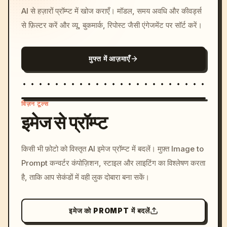
AI से हज़ारों प्रॉम्प्ट में खोज कराएँ। मॉडल, समय अवधि और कीवर्ड्स
से फ़िल्टर करें और व्यू, बुकमार्क, रिपोस्ट जैसी एंगेजमेंट पर सॉर्ट करें।
मुफ्त में आज़माएँ
विज़न टूल्स
इमेज से प्रॉम्प्ट
/imagine prompt: cinemati
किसी भी फ़ोटो को विस्तृत AI इमेज प्रॉम्प्ट में बदलें। मुफ़्त Image to
c, cyberpunk sunset, neon
Prompt कन्वर्टर कंपोज़िशन, स्टाइल और लाइटिंग का विश्लेषण करता
colors, 8k --v 6.0
है, ताकि आप सेकंडों में वही लुक दोबारा बना सकें।
इमेज को PROMPT में बदलें