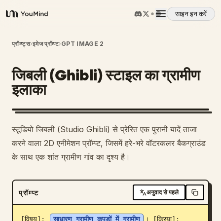
साइन इन करें
YouMind
अवलोकन
प्रॉम्प्ट्स
›
इमेज प्रॉम्प्ट
›
GPT IMAGE 2
जिबली (Ghibli) स्टाइल का ग्रामीण
उपयोग के मामले
इलाका
कौशल
स्टूडियो जिबली (Studio Ghibli) से प्रेरित एक पुरानी यादें ताजा
प्रॉम्प्ट
करने वाला 2D एनीमेशन प्रॉम्प्ट, जिसमें हरे-भरे वॉटरकलर बैकग्राउंड
के साथ एक शांत ग्रामीण गांव का दृश्य है।
मूल्य निर्धारण
प्रॉम्प्ट
अनुवाद से पहले
डाउनलोड
[विषय]: 
साधारण ग्रामीण कपड़ों में ग्रामीण
। [क्रिया]: 