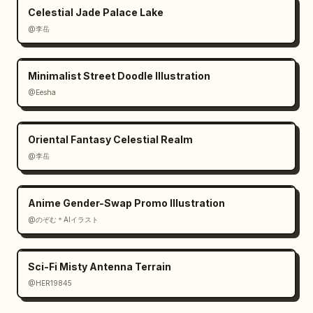
Celestial Jade Palace Lake
@李岳
Minimalist Street Doodle Illustration
@Eesha
Oriental Fantasy Celestial Realm
@李岳
Anime Gender-Swap Promo Illustration
@のぞむ＊AIイラスト
Sci-Fi Misty Antenna Terrain
@HER19845