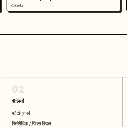
@𝗦𝗮𝗻𝗶𝗮
02
शैलियाँ
फोटोग्राफी
सिनेमैटिक / फ़िल्म स्टिल