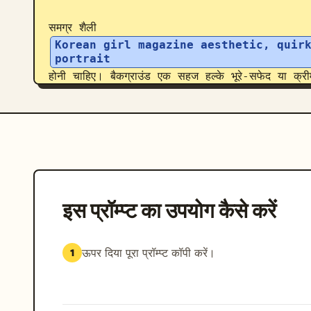
समग्र शैली 
Korean girl magazine aesthetic, quirk
portrait
होनी चाहिए। बैकग्राउंड एक सहज हल्के भूरे-सफेद या क्री
प्रकाश, साफ और पारदर्शी दृश्य, और हल्का फिल्म ग
इस प्रॉम्प्ट का उपयोग कैसे करें
ऊपर दिया पूरा प्रॉम्प्ट कॉपी करें।
1