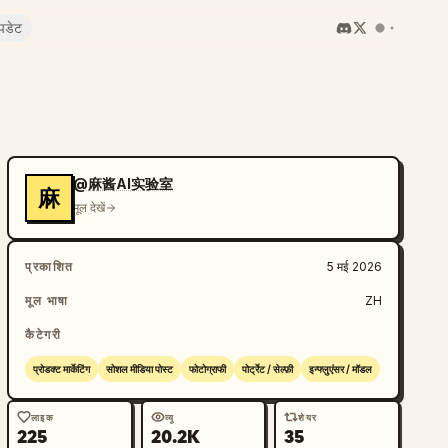
पडेट
@麻酱AI实验室
麻
मूल देखें
प्रकाशित
5 मई 2026
मूल भाषा
ZH
कैटेगरी
प्रोडक्ट मार्केटिंग
सोशल मीडिया पोस्ट
फोटोग्राफी
पोर्ट्रेट / सेल्फ़ी
इन्फ्लुएंसर / मॉडल
लाइक
व्यू
शेयर
225
20.2K
35