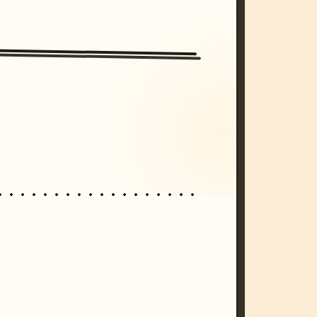
/imagine prompt: cinematic, cyberpunk s
unset, neon colors, 8k --v 6.0