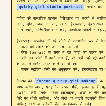
स्वरूप बना रहे। मूल फोटो से बैकग्राउंड, कपड़े, प्रॉप्
quirky girl studio portrait
 जनरेट करें।

व्यक्ति की वास्तविक पहचान विशेषताओं को सख्ती से संरक्षि
नाक, होंठ, त्वचा का रंग, उम्र, हेयरलाइन, हेयरस्टाइल
में न बदलें, पश्चिमीकरण न करें, अत्यधिक सौंदर्य न बढ
हेयरस्टाइल अपलोड की गई फोटो से स्वाभाविक रूप से मेल
- बालों की लंबाई को उसी स्तर पर रखें

- बैंग्स (bangs) के संबंध में मूल फोटो का पालन करें

- यदि मूल फोटो में काले बाल हैं, तो उन्हें गहरे भूरे-
के रूप में मानें; सपाट काले रंग से बचें

- केवल स्टूडियो-शैली का अनुकूलन करें, हेयरस्टाइल को प
मेकअप को 
Korean quirky girl makeup
 के 
साफ क्रीम त्वचा, प्राकृतिक सपाट भौहें, हल्का गुलाबी
sal), लंबी पलकें, पतला आईलाइनर, आंखों के नीचे तक फै
सिरे पर थोड़ी लालिमा, और होंठों पर वाटरी स्ट्रॉबेरी पि
चाहिए; भारी या पश्चिमी शैली के मेकअप से बचें।
