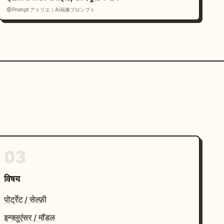
@Prompt アトリエ｜AI画像プロンプト
03
विषय
पोर्ट्रेट / सेल्फ़ी
इन्फ्लुएंसर / मॉडल