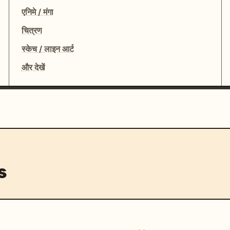
एनिमे / मंगा
चित्रण
स्केच / लाइन आर्ट
और देखें
s