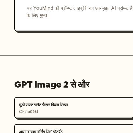
यह YouMind की प्रॉम्प्ट लाइब्रेरी का एक मुफ़्त AI प्रॉम्प्ट ह
के लिए मुफ़्त।
GPT Image 2 से और
मूडी साल्ट फ्लैट फैशन फिल्म स्टिल
@Nailai7981
आरामदायक मॉर्निंग पिलो पोर्ट्रेट