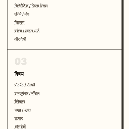
सिनेमैटिक / फ़िल्म स्टिल
एनिमे / मंगा
चित्रण
स्केच / लाइन आर्ट
और देखें
03
विषय
पोर्ट्रेट / सेल्फ़ी
इन्फ्लुएंसर / मॉडल
कैरेक्टर
समूह / युगल
उत्पाद
और देखें