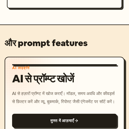
और prompt features
AI लाइब्रेरी
AI से प्रॉम्प्ट खोजें
AI से हज़ारों प्रॉम्प्ट में खोज कराएँ। मॉडल, समय अवधि और कीवर्ड्स
से फ़िल्टर करें और व्यू, बुकमार्क, रिपोस्ट जैसी एंगेजमेंट पर सॉर्ट करें।
मुफ्त में आज़माएँ