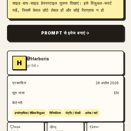
साइड-बाय-साइड हेयरस्टाइल तुलना दिखाएं। इसे विज़ुअल-फर्स्ट 
ब्लॉग
रखें, जिसमें केवल छोटे लेबल हों और कोई पैराग्राफ न हो
अपडेट
PROMPT से इमेज बनाएं
@Harboris
H
मूल देखें
प्रकाशित
26 अप्रैल 2026
मूल भाषा
EN
कैटेगरी
इन्फोग्राफिक / शैक्षिक विज़ुअल
मिनिमलिज़्म
पोर्ट्रेट / सेल्फ़ी
आरेख / चार्ट
लाइक
व्यू
शेयर