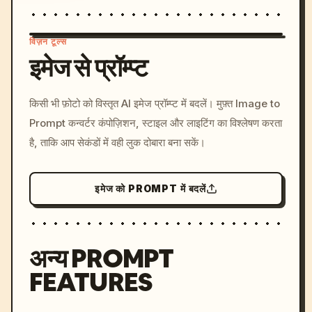
विज़न टूल्स
इमेज से प्रॉम्प्ट
/imagine prompt: cinemati
किसी भी फ़ोटो को विस्तृत AI इमेज प्रॉम्प्ट में बदलें। मुफ़्त Image to
c, cyberpunk sunset, neon
Prompt कन्वर्टर कंपोज़िशन, स्टाइल और लाइटिंग का विश्लेषण करता
colors, 8k --v 6.0
है, ताकि आप सेकंडों में वही लुक दोबारा बना सकें।
इमेज को PROMPT में बदलें
अन्य PROMPT
FEATURES