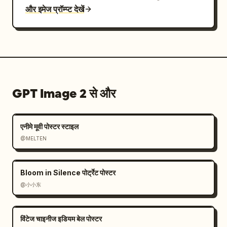
और इमेज प्रॉम्प्ट देखें
उचित प्रोडक्ट अपीयरेंस, पैकेजिंग और रंग योजनाएं स्वचालित रूप 
से तैयार करें, और समग्र शैली की निरंतरता बनाए रखें।

- छवि का फोकस "प्रोडक्ट इंट्रोडक्शन + क्रिएटिव डिज़ाइन 
प्रोसेस डिस्प्ले" है।

- इसे सामान्य ई-कॉमर्स डिटेल पेज, प्रमोशनल पोस्टर जैसा न 
बनाएं, या इसे अत्यधिक साफ और कठोर न बनाएं; स्केच और 
हस्तलिखित एनोटेशन की कमी न होने दें; सस्ते अहसास या 
GPT Image 2 से और
अपरिपक्व कार्टून शैली से बचें।
एनीमे मूवी पोस्टर स्टाइल
@MELTEN
Bloom in Silence पोर्ट्रेट पोस्टर
@小小东
विंटेज चाइनीज इडियम बेल पोस्टर