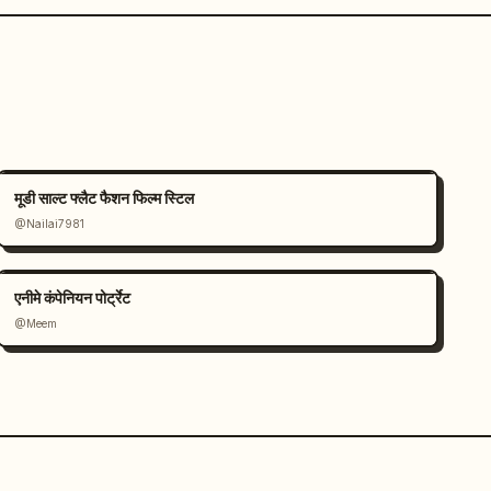
मूडी साल्ट फ्लैट फैशन फिल्म स्टिल
@Nailai7981
एनीमे कंपेनियन पोर्ट्रेट
@Meem