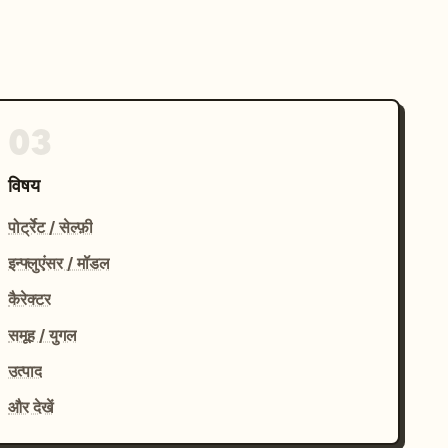
03
विषय
पोर्ट्रेट / सेल्फ़ी
इन्फ्लुएंसर / मॉडल
कैरेक्टर
समूह / युगल
उत्पाद
और देखें