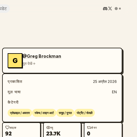
पडेट
@Greg Brockman
G
मूल देखें
प्रकाशित
25 अप्रैल 2026
मूल भाषा
EN
कैटेगरी
प्रोफ़ाइल / अवतार
स्केच / लाइन आर्ट
समूह / युगल
पोर्ट्रेट / सेल्फ़ी
लाइक
व्यू
शेयर
92
23.7K
0