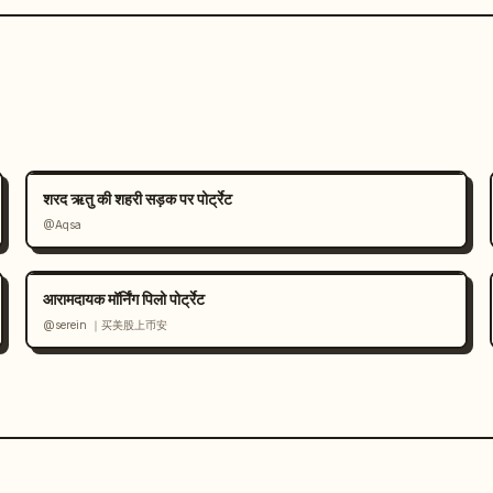
शरद ऋतु की शहरी सड़क पर पोर्ट्रेट
@Aqsa
आरामदायक मॉर्निंग पिलो पोर्ट्रेट
@serein ｜买美股上币安