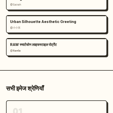
@Sairah
Urban Silhouette Aesthetic Greeting
@小小东
RAW स्मार्टफोन लाइफस्टाइल पोर्ट्रेट
@𝗦𝗮𝗻𝗶𝗮
सभी इमेज श्रेणियाँ
01