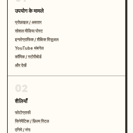
उपयोग के मामले
प्रोफ़ाइल / अवतार
सोशल मीडिया पोस्ट
इन्फोग्राफिक / शैक्षिक विज़ुअल
YouTube थंबनेल
कॉमिक / स्टोरीबोर्ड
और देखें
02
शैलियाँ
फोटोग्राफी
सिनेमैटिक / फ़िल्म स्टिल
एनिमे / मंगा