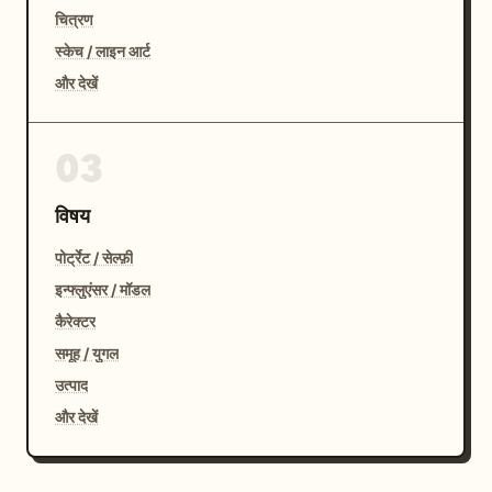
चित्रण
स्केच / लाइन आर्ट
और देखें
03
विषय
पोर्ट्रेट / सेल्फ़ी
इन्फ्लुएंसर / मॉडल
कैरेक्टर
समूह / युगल
उत्पाद
और देखें