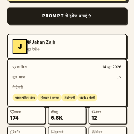
PROMPT से इमेज बनाएं
@Jahan Zaib
J
मूल देखें
प्रकाशित
14 जून 2026
मूल भाषा
EN
कैटेगरी
सोशल मीडिया पोस्ट
प्रोफ़ाइल / अवतार
फोटोग्राफी
पोर्ट्रेट / सेल्फ़ी
लाइक
व्यू
शेयर
174
6.8K
12
कमेंट
बुकमार्क
कोट्स