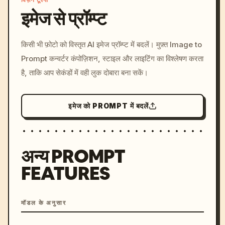
विज़न टूल्स
इमेज से प्रॉम्प्ट
/imagine prompt: cinemati
किसी भी फ़ोटो को विस्तृत AI इमेज प्रॉम्प्ट में बदलें। मुफ़्त Image to
c, cyberpunk sunset, neon
Prompt कन्वर्टर कंपोज़िशन, स्टाइल और लाइटिंग का विश्लेषण करता
colors, 8k --v 6.0
है, ताकि आप सेकंडों में वही लुक दोबारा बना सकें।
इमेज को PROMPT में बदलें
अन्य PROMPT
FEATURES
मॉडल के अनुसार