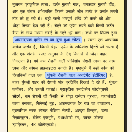
मुलायम प्राकृतिक त्वचा, हल्के गुलाबी गाल, चमकदार गुलाबी होंठ, 
ब्लॉग
और एक चंचल अभिव्यक्ति जिसमें उसकी जीभ हल्के से उसके ऊपरी 
होंठ को छू रही है। बड़ी गहरी भावपूर्ण आँखें जो कैमरे की ओर 
थोड़ा तिरछा देख रही हैं। चेहरे को फ्रेम करने वाले विस्पी कर्टेन 
अपडेट
बैंग्स के साथ मध्यम लंबाई के गहरे भूरे बाल। कंधों पर लिपटा हुआ 
आरामदायक क्रीम रंग का बुना हुआ स्वेटर
। रचना एक अत्यधिक 
क्लोज क्रॉप है, जिसमें चेहरा फ्रेम के अधिकांश हिस्से को भरता है 
और एक अंतरंग स्पष्ट अनुभव के लिए किनारों से थोड़ा बाहर 
निकलता है। गर्म कम रोशनी वाली परिवेशीय रोशनी त्वचा पर नरम 
छाया और कोमल हाइलाइट्स बनाती है। पृष्ठभूमि में बड़ी कांच की 
खिड़कियों वाला एक 
धुंधली रोशनी वाला अपार्टमेंट इंटीरियर
 है, 
बाहर धुंधली शहर की रोशनी और प्रतिबिंब दिखाई दे रहे हैं, धुंधला 
फर्नीचर, और उथली गहराई। प्राकृतिक स्मार्टफोन फोटोग्राफी 
सौंदर्य, कम रोशनी की स्थिति से थोड़ा दानेदार प्रभाव, यथार्थवादी 
त्वचा बनावट, सिनेमाई मूड, आरामदायक देर रात का वातावरण, 
प्रामाणिक स्पष्ट सोशल-मीडिया सेल्फी, अल्ट्रा-विस्तृत, उच्च 
रिज़ॉल्यूशन, बोकेह पृष्ठभूमि, यथार्थवादी रंग, सॉफ्ट फोकस 
ट्रांज़िशन, 4K फोटोग्राफी।