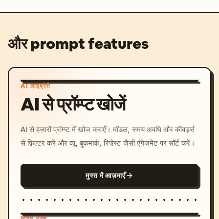
और prompt features
AI लाइब्रेरी
AI से प्रॉम्प्ट खोजें
AI से हज़ारों प्रॉम्प्ट में खोज कराएँ। मॉडल, समय अवधि और कीवर्ड्स
से फ़िल्टर करें और व्यू, बुकमार्क, रिपोस्ट जैसी एंगेजमेंट पर सॉर्ट करें।
मुफ्त में आज़माएँ