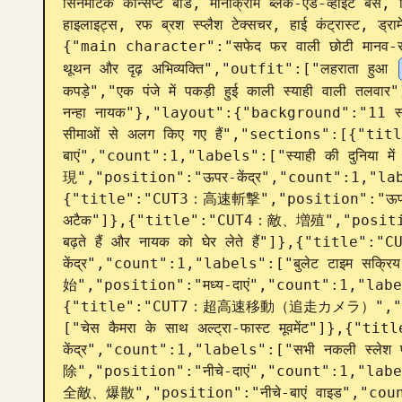
सिनेमैटिक कॉन्सेप्ट बोर्ड, मोनोक्रोम ब्लैक-एंड-व्हाइट बेस, 
हाइलाइट्स, रफ ब्रश स्प्लैश टेक्सचर, हाई कंट्रास्ट, ड
{"main character":"सफेद फर वाली छोटी मानव-सदृश बि
थूथन और दृढ़ अभिव्यक्ति","outfit":["लहराता हुआ 
कपड़े","एक पंजे में पकड़ी हुई काली स्याही वाली तलवार"
नन्हा नायक"},"layout":{"background":"11 स्टोरीब
सीमाओं से अलग किए गए हैं","sections":[
बाएं","count":1,"labels":["स्याही की दुनिया
現","position":"ऊपर-केंद्र","count":1,"labels":
{"title":"CUT3：高速斬撃","position":"ऊपर-दाए
अटैक"]},{"title":"CUT4：敵、増殖","position":
बढ़ते हैं और नायक को घेर लेते हैं"]},{"ti
केंद्र","count":1,"labels":["बुलेट टाइम 
始","position":"मध्य-दाएं","count":1,"labels
{"title":"CUT7：超高速移動（追走カメラ）","posit
["चेस कैमरा के साथ अल्ट्रा-फास्ट मूवमेंट"]
केंद्र","count":1,"labels":["सभी नकली स्
除","position":"नीचे-दाएं","count":1,"label
全敵、爆散","position":"नीचे-बाएं वाइड","count":1