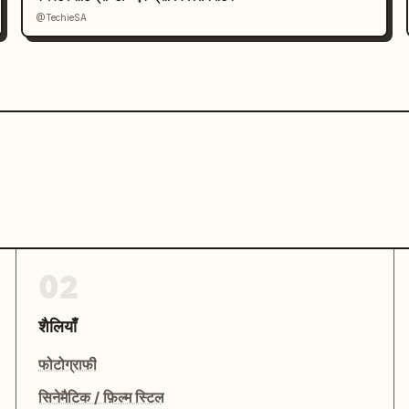
@TechieSA
02
शैलियाँ
फोटोग्राफी
सिनेमैटिक / फ़िल्म स्टिल