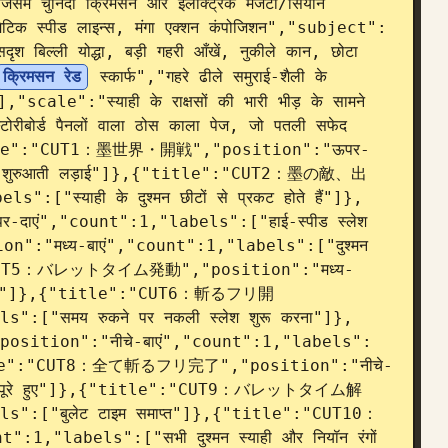
जिसमें चुनिंदा क्रिमसन और इलेक्ट्रिक मैजेंटा/सियान 
्रामेटिक स्पीड लाइन्स, मंगा एक्शन कंपोजिशन","subject":
ल्ली योद्धा, बड़ी गहरी आँखें, नुकीले कान, छोटा 
क्रिमसन रेड
 स्कार्फ","गहरे ढीले समुराई-शैली के 
],"scale":"स्याही के राक्षसों की भारी भीड़ के सामने 
ोर्ड पैनलों वाला ठोस काला पेज, जो पतली सफेद 
{"title":"CUT1：墨世界・開戦","position":"ऊपर-
 में शुरुआती लड़ाई"]},{"title":"CUT2：墨の敵、出
["स्याही के दुश्मन छीटों से प्रकट होते हैं"]},
ं","count":1,"labels":["हाई-स्पीड स्लेश 
"मध्य-बाएं","count":1,"labels":["दुश्मन 
tle":"CUT5：バレットタイム発動","position":"मध्य-
सक्रिय"]},{"title":"CUT6：斬るフリ開
":["समय रुकने पर नकली स्लेश शुरू करना"]},
ion":"नीचे-बाएं","count":1,"labels":
},{"title":"CUT8：全て斬るフリ完了","position":"नीचे-
लेश पूरे हुए"]},{"title":"CUT9：バレットタイム解
s":["बुलेट टाइम समाप्त"]},{"title":"CUT10：
,"labels":["सभी दुश्मन स्याही और नियॉन रंगों 