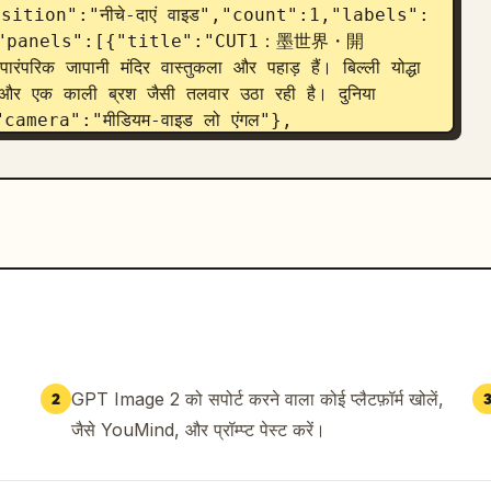
sition":"नीचे-दाएं वाइड","count":1,"labels":
":11},"panels":[{"title":"CUT1：墨世界・開
ंपरिक जापानी मंदिर वास्तुकला और पहाड़ हैं। बिल्ली योद्धा 
 है, और एक काली ब्रश जैसी तलवार उठा रही है। दुनिया 
है।","camera":"मीडियम-वाइड लो एंगल"},
के चारों ओर हिंसक काली स्याही के छीटों से 
े हैं। अराजक छींटे फ्रेम को भर देते 
速斬撃","scene":"नायक स्याही के राक्षसों के समूह 
बूत मोशन स्ट्रीक्स और घुमावदार काले स्लेश आर्क रचना पर 
िव"},{"title":"CUT4：敵、増殖","scene":"दुश्मनों की 
ं। घने अमूर्त सिल्हूट और छींटे खतरनाक तरीके से करीब आते 
{"title":"CUT5：バレットタイム発動","scene":"नायक 
ार को लंबवत उठाती है जबकि पास के स्याही दुश्मन अपनी 
ैं।","camera":"टाइट क्लोज-अप"},{"title":"CUT6：斬る
, जमे हुए छाया दुश्मनों के बीच एक स्लेश मुद्रा में 
GPT Image 2 को सपोर्ट करने वाला कोई प्लैटफ़ॉर्म खोलें,
2
ंदर लाल वक्र खींचता है।","camera":"मीडियम एक्शन 
जैसे YouMind, और प्रॉम्प्ट पेस्ट करें।
ne":"एक स्पीड-टनल कंपोजिशन जिसमें बिल्ली 
 स्कार्फ पीछे लहरा रहा है, पृष्ठभूमि ब्लैक-एंड-व्हाइट 
रैकिंग चेस शॉट"},{"title":"CUT8：全て斬るフリ完