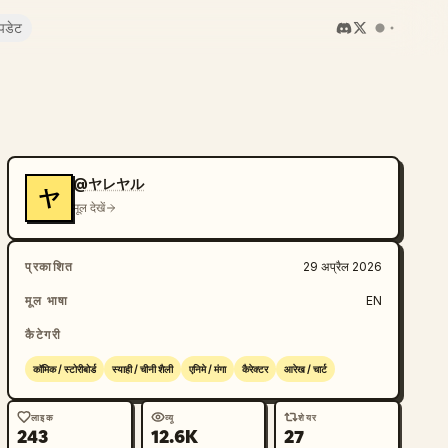
पडेट
@ヤレヤル
ヤ
मूल देखें
प्रकाशित
29 अप्रैल 2026
मूल भाषा
EN
कैटेगरी
कॉमिक / स्टोरीबोर्ड
स्याही / चीनी शैली
एनिमे / मंगा
कैरेक्टर
आरेख / चार्ट
लाइक
व्यू
शेयर
243
12.6K
27