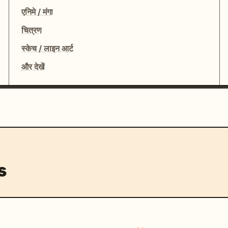
एनिमे / मंगा
चित्रण
स्केच / लाइन आर्ट
और देखें
s