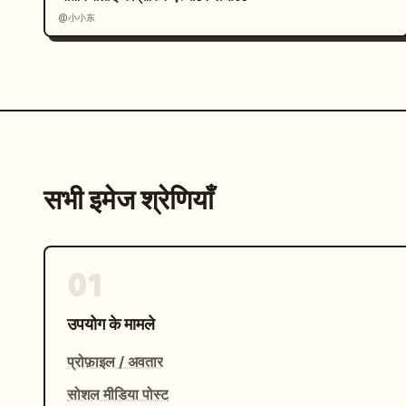
@小小东
सभी इमेज श्रेणियाँ
01
उपयोग के मामले
प्रोफ़ाइल / अवतार
सोशल मीडिया पोस्ट