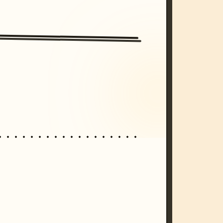
/imagine prompt: cinematic, cyberpunk s
unset, neon colors, 8k --v 6.0