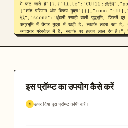
में फट जाते हैं"]},{"title":"CUT11：余韻","po
["शांत परिणाम और विजय मुद्रा"]}],"count
戦","scene":"धुंधली स्याही वाली युद्धभूमि, जिसमें दूर पार
अग्रभूमि में तैयार मुद्रा में खड़ी है, स्कार्फ लहरा रहा
ज्यादातर ग्रेस्केल में है, स्कार्फ पर हल्का लाल रंग 
{"title":"CUT2：墨の敵、出現","scene":"छोटी बिल्ली 
चमकती सफेद आँखों वाले दर्जनों निराकार छाया दुश्मन निकलत
हैं।","camera":"वाइड शॉट"},{"title":"CUT3：高
के माध्यम से एक तीव्र तिरछे स्लेश में लॉन्च होता है। मज
हावी हैं।","camera":"डायनामिक एक्शन पर्सपेक्ट
संख्या बढ़ जाती है, जो बिल्ली को हर तरफ से घेर लेते है
हैं।","camera":"वाइड एनसर्कलमेंट शॉट"},
इस प्रॉम्प्ट का उपयोग कैसे करें
का क्लोज-अप शॉट। बिल्ली उग्र आत्मविश्वास के साथ तलव
जगह पर जम जाते हैं। छींटे हवा में लटके रहते ह
フリ開始","scene":"जमे हुए समय में, केवल बिल्ली चलती है
ऊपर दिया पूरा प्रॉम्प्ट कॉपी करें।
1
कदम रखती है। स्कार्फ ग्रेस्केल दृश्य के माध्यम से सु
शॉट"},{"title":"CUT7：超高速移動（追走カメラ）","sce
अत्यधिक गति से दौड़ रही है, शरीर आगे की ओर झुका हुआ है,
रेडियल ब्लर में खिंची हुई है।","camera":"ट्