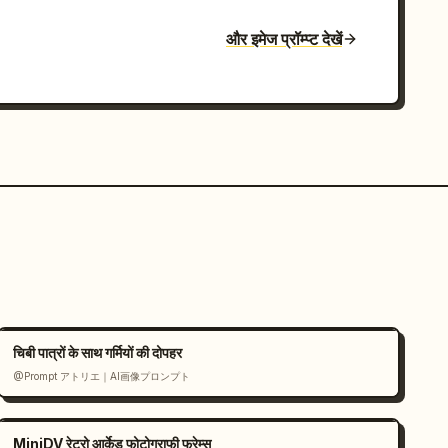
और इमेज प्रॉम्प्ट देखें
चिबी पात्रों के साथ गर्मियों की दोपहर
@Prompt アトリエ｜AI画像プロンプト
MiniDV रेट्रो आर्केड फोटोग्राफी फ्रेम्स