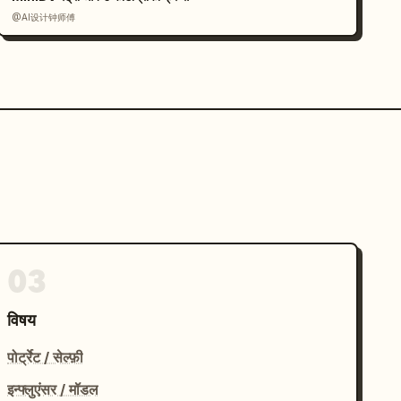
@AI设计钟师傅
03
विषय
पोर्ट्रेट / सेल्फ़ी
इन्फ्लुएंसर / मॉडल