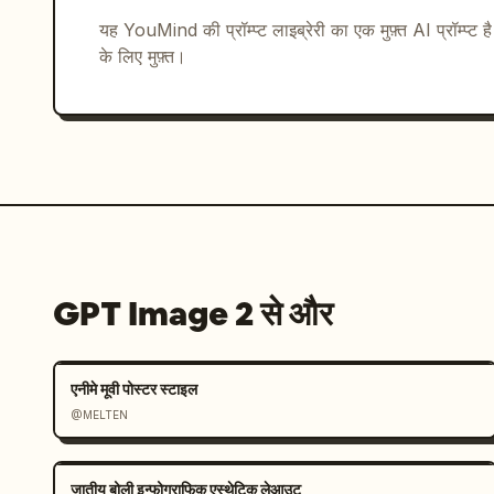
了","scene":"नायक हर दुश्मन के चारों ओर सभी स्लेश पोज
यह YouMind की प्रॉम्प्ट लाइब्रेरी का एक मुफ़्त AI प्रॉम्प्ट ह
द्रव्यमान शांत बिल्ली के चारों ओर एक गोलाकार भंवर बन
के लिए मुफ़्त।
{"title":"CUT9：バレットタイム解除","scene":"बिल्ली 
तीव्र आँखें आगे देख रही हैं, लाल स्कार्फ प्रमुख है, जो 
है।","camera":"एक्सट्रीम क्लोज-अप"},{"tit
विस्फोट जहाँ हर जमा हुआ दुश्मन एक साथ काली स्याही,
से बाहर की ओर फैलते विस्फोटक छीटों में फट जाता है
{"title":"CUT11：余韻","scene":"विस्फोट के बाद, य
विस्तृत स्याही-धुले परिदृश्य में विजयी खड़ी है, जिसमें अवश
हैं।","camera":"वाइड हीरोइक एपिलॉग शॉट"}],"t
language":"जापानी","captions":"प्रत्येक पैनल में का
GPT Image 2 से और
के नीचे एक संक्षिप्त व्याख्यात्मक वाक्य है"},"re
शीट","finish":"पॉलिश किया हुआ स्टोरीबोर्ड चित्रण, कॉन्स
बीच सहज दृश्य निरंतरता"}}
एनीमे मूवी पोस्टर स्टाइल
@MELTEN
जातीय बोली इन्फोग्राफिक एस्थेटिक लेआउट