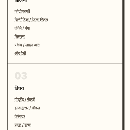
शैलियाँ
फोटोग्राफी
सिनेमैटिक / फ़िल्म स्टिल
एनिमे / मंगा
चित्रण
स्केच / लाइन आर्ट
और देखें
03
विषय
पोर्ट्रेट / सेल्फ़ी
इन्फ्लुएंसर / मॉडल
कैरेक्टर
समूह / युगल