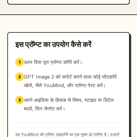
सीमाएं: इमेज में कहीं भी कोई टेक्स्ट न हो, कोई लोगो न हो, 
कोई फोटो-रियलिज्म न हो, कोई अतिरंजित कार्टून चेहरे न हों, 
व्यक्तिगत प्रॉप्स और छाया के अलावा कोई बैकग्राउंड वातावरण न 
हो। कंपोजिशन को हवादार, समान रूप से व्यवस्थित और बिज़नेस 
प्रेजेंटेशन एसेट्स के लिए उपयुक्त रखें।
इस प्रॉम्प्ट का उपयोग कैसे करें
ऊपर दिया पूरा प्रॉम्प्ट कॉपी करें।
1
GPT Image 2 को सपोर्ट करने वाला कोई प्लैटफ़ॉर्म
2
खोलें, जैसे YouMind, और प्रॉम्प्ट पेस्ट करें।
अपने आइडिया के हिसाब से विषय, स्टाइल या डिटेल
3
बदलें, फिर जेनरेट करें।
यह YouMind की प्रॉम्प्ट लाइब्रेरी का एक मुफ़्त AI प्रॉम्प्ट है। हज़ारों