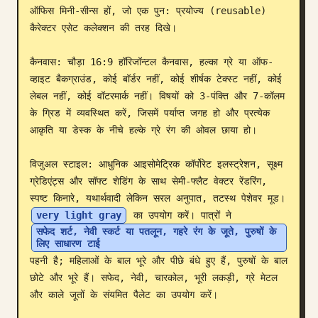
ऑफिस मिनी-सीन्स हों, जो एक पुन: प्रयोज्य (reusable) 
ब्लॉग
कैरेक्टर एसेट कलेक्शन की तरह दिखे।

कैनवास: चौड़ा 16:9 हॉरिजॉन्टल कैनवास, हल्का ग्रे या ऑफ-
अपडेट
व्हाइट बैकग्राउंड, कोई बॉर्डर नहीं, कोई शीर्षक टेक्स्ट नहीं, कोई 
लेबल नहीं, कोई वॉटरमार्क नहीं। विषयों को 3-पंक्ति और 7-कॉलम 
के ग्रिड में व्यवस्थित करें, जिसमें पर्याप्त जगह हो और प्रत्येक 
आकृति या डेस्क के नीचे हल्के ग्रे रंग की ओवल छाया हो।

विजुअल स्टाइल: आधुनिक आइसोमेट्रिक कॉर्पोरेट इलस्ट्रेशन, सूक्ष्म 
ग्रेडिएंट्स और सॉफ्ट शेडिंग के साथ सेमी-फ्लैट वेक्टर रेंडरिंग, 
स्पष्ट किनारे, यथार्थवादी लेकिन सरल अनुपात, तटस्थ पेशेवर मूड। 
very light gray
 का उपयोग करें। पात्रों ने 
सफेद शर्ट, नेवी स्कर्ट या पतलून, गहरे रंग के जूते, पुरुषों के 
लिए साधारण टाई
पहनी है; महिलाओं के बाल भूरे और पीछे बंधे हुए हैं, पुरुषों के बाल 
छोटे और भूरे हैं। सफेद, नेवी, चारकोल, भूरी लकड़ी, ग्रे मेटल 
और काले जूतों के संयमित पैलेट का उपयोग करें।
