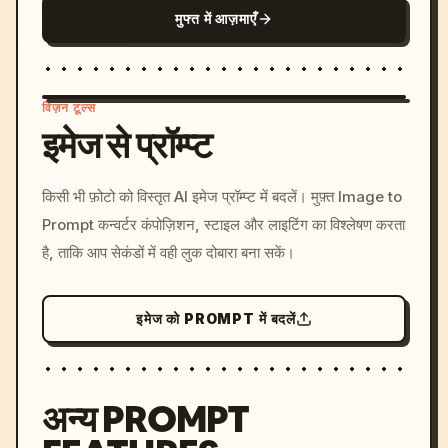
मुफ्त में आज़माएँ
विज़न टूल्स
इमेज से प्रॉम्प्ट
/imagine prompt: cinemati
किसी भी फ़ोटो को विस्तृत AI इमेज प्रॉम्प्ट में बदलें। मुफ़्त Image to
c, cyberpunk sunset, neon
Prompt कन्वर्टर कंपोज़िशन, स्टाइल और लाइटिंग का विश्लेषण करता
colors, 8k --v 6.0
है, ताकि आप सेकंडों में वही लुक दोबारा बना सकें।
इमेज को PROMPT में बदलें
अन्य PROMPT