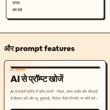
उत्पाद
और देखें
और prompt features
AI लाइब्रेरी
AI से प्रॉम्प्ट खोजें
AI से हज़ारों प्रॉम्प्ट में खोज कराएँ। मॉडल, समय अवधि और कीवर्ड्स
से फ़िल्टर करें और व्यू, बुकमार्क, रिपोस्ट जैसी एंगेजमेंट पर सॉर्ट करें।