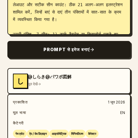
लेआउट और सटीक सीन काउंट: ठीक 21 अलग-अलग इलस्ट्रेशन 
शामिल करें, जिन्हें बाएं से दाएं तीन पंक्तियों में सात-सात के क्रम 
में व्यवस्थित किया गया है।

ऊपरी पंक्ति, 7 सीन: 1) डार्क टैबलेट या क्लिपबोर्ड पकड़े हुए 
खड़ी बिज़नेसवुमन, 2) पीछे से दिखाई देती बिज़नेसवुमन जो मार्कर 
से फ्रीस्टैंडिंग व्हाइटबोर्ड पर लिख रही है, 3) टेकअवे कॉफी कप 
PROMPT से इमेज बनाएं
पकड़े हुए चलती हुई बिज़नेसवुमन, 4) खड़ी होकर लैपटॉप पर काम 
करती बिज़नेसवुमन, 5) फोन पर बात करती हुई बिज़नेसवुमन, 6) 
ब्लैक क्लिपबोर्ड पर लिखती हुई बिज़नेसवुमन, 7) ऑफिस चेयर पर 
@しらき@パワポ図解
बैठकर लैपटॉप का उपयोग करती बिज़नेसवुमन।

し
मूल देखें
मध्य पंक्ति, 7 सीन: 1) बगल में ब्लैक ब्रीफकेस लिए खड़ा 
बिज़नेसमैन, 2) हाथ मिलाते दो बिज़नेसमैन, 3) कागजी दस्तावेज 
प्रकाशित
1 जून 2026
पढ़ते हुए चलता बिज़नेसमैन, 4) लकड़ी की डेस्क पर झुककर 
मूल भाषा
EN
लैपटॉप पर टाइप करता बिज़नेसमैन, 5) काली ऑफिस चेयर पर पैर 
क्रॉस करके और एक हाथ ठुड्डी पर रखे बैठा बिज़नेसमैन, 6) 
कैटेगरी
फोन पर बात करता खड़ा बिज़नेसमैन, 7) जेब में हाथ डालकर 
गेम एसेट
ऐप / वेब डिज़ाइन
आइसोमेट्रिक
मिनिमलिज़्म
कैरेक्टर
कैजुअल खड़ा बिज़नेसमैन।
