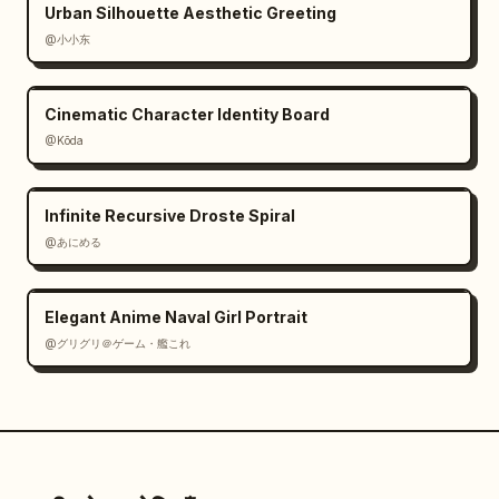
Urban Silhouette Aesthetic Greeting
@小小东
Cinematic Character Identity Board
@Kōda
Infinite Recursive Droste Spiral
@あにめる
Elegant Anime Naval Girl Portrait
@グリグリ＠ゲーム・艦これ