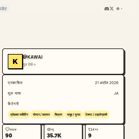
पडेट
@KAWAI
K
मूल देखें
प्रकाशित
21 अप्रैल 2026
मूल भाषा
JA
कैटेगरी
प्रोडक्ट मार्केटिंग
पोस्टर / फ़्लायर
चित्रण
समूह / युगल
टेक्स्ट / टाइपोग्राफी
लाइक
व्यू
शेयर
90
35.7K
9