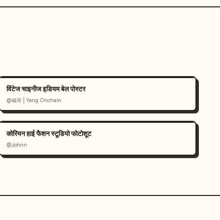
विंटेज चाइनीज इडियम बेल पोस्टर
@楊哥 | Yang Onchain
कोरियन हाई फैशन स्टूडियो फोटोशूट
@Johnn