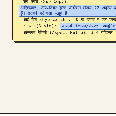
- सब कॉपी (Sub Copy): 
आख़िरकार, टॉप-टियर इमेज जनरेशन मॉडल 22 अप्रैल को
हूँ। इसकी सटीकता अद्भुत है!
- आई-कैच (Eye-catch): 20 के दशक में एक जापानी प
- स्टाइल (Style): 
जापानी विज्ञापन/पोस्टर, आधुनि
- आस्पेक्ट रेशियो (Aspect Ratio): 3:4 वर्टिकल