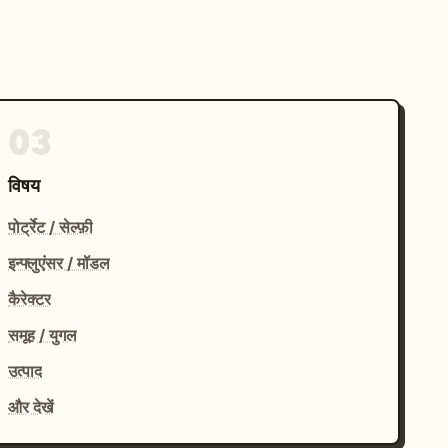
03
विषय
पोर्ट्रेट / सेल्फ़ी
इन्फ्लुएंसर / मॉडल
कैरेक्टर
समूह / युगल
उत्पाद
और देखें