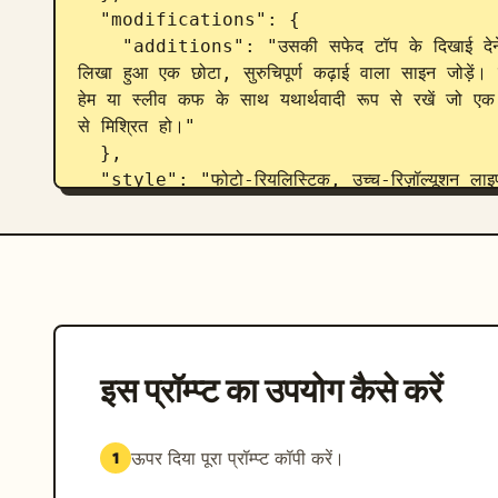
  "modifications": {

    "additions": "उसकी सफेद टॉप के दिखाई देने वाले बॉर्डर या हेम पर नाजुक कर्सिव लिपि में 'Keor' 
लिखा हुआ एक छोटा, सुरुचिपूर्ण कढ़ाई वाला साइन जोड़ें।
हेम या स्लीव कफ के साथ यथार्थवादी रूप से रखें जो एक सू
से मिश्रित हो।"

  },

  "style": "फोटो-रियलिस्टिक, उच्च-रिज़ॉल्यूशन लाइफस्टाइल/ग्लैमर फोटोग्राफी, नरम प्राकृतिक लाइटिंग, महिला 
और उसकी लाल हील्स पर स्पष्ट फोकस, यथार्थवादी कपड़े 
  "technical": {

    "resolution": "8K",

    "aspect_ratio": "पोर्ट्रेट",

    "quality": "अत्यधिक विस्तृत बालों के रेशे, त्वचा की बनावट, चमकदार लाल हील का प्रतिबिंब, सफेद टॉप 
पर कपड़े का विवरण, और सूक्ष्म कढ़ाई वाला 'Keor' स
  },

इस प्रॉम्प्ट का उपयोग कैसे करें
  "full_prompt": "लंबे हल्के भूरे बालों वाली एक सुंदर महिला का फोटो-रियलिस्टिक पोर्ट्रेट, जो सोफे पर पैर 
ऊपर उठाकर और क्रॉस करके बैठी है, सफेद लंबी आस्तीन
भाव, नरम इनडोर लाइटिंग, सफेद टॉप के बॉर्डर हेम पर 
ऊपर दिया पूरा प्रॉम्प्ट कॉपी करें।
1
2 --stylize 250"
