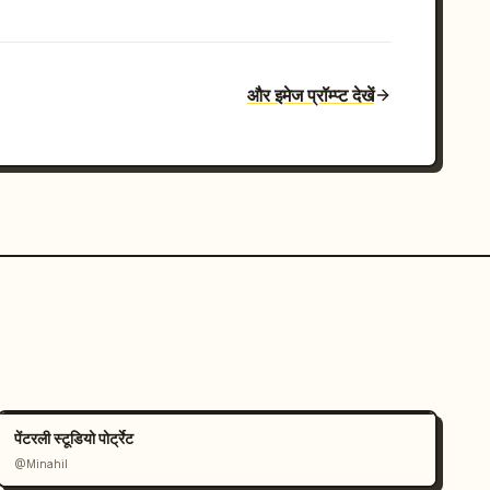
और इमेज प्रॉम्प्ट देखें
पेंटरली स्टूडियो पोर्ट्रेट
@Minahil