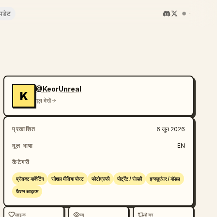
पडेट
@KeorUnreal
K
मूल देखें
प्रकाशित
6 जून 2026
मूल भाषा
EN
कैटेगरी
प्रोडक्ट मार्केटिंग
सोशल मीडिया पोस्ट
फोटोग्राफी
पोर्ट्रेट / सेल्फ़ी
इन्फ्लुएंसर / मॉडल
फ़ैशन आइटम
लाइक
व्यू
शेयर