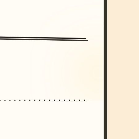
/imagine prompt: cinematic, cyberpunk s
unset, neon colors, 8k --v 6.0