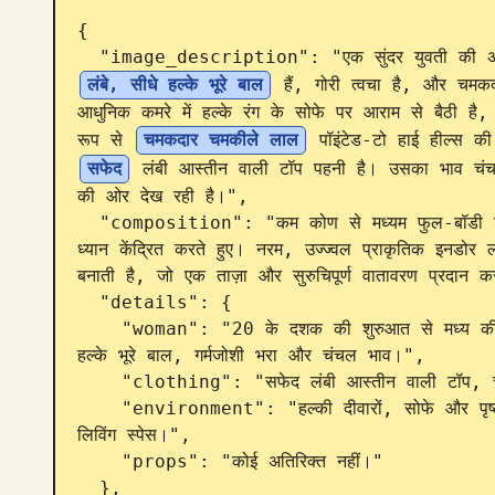
{

  "image_description": "एक सुंदर युवती की अत्
लंबे, सीधे हल्के भूरे बाल
 हैं, गोरी त्वचा है, और चमकद
आधुनिक कमरे में हल्के रंग के सोफे पर आराम से बैठी है,
रूप से 
चमकदार चमकीले लाल
 पॉइंटेड-टो हाई हील्स क
सफेद
 लंबी आस्तीन वाली टॉप पहनी है। उसका भाव चंचल
की ओर देख रही है।",

  "composition": "कम कोण से मध्यम फुल-बॉडी शॉट, उसके पोज़, पैरों, लाल हील्स और ऊपरी शरीर पर 
ध्यान केंद्रित करते हुए। नरम, उज्ज्वल प्राकृतिक इनडो
बनाती है, जो एक ताज़ा और सुरुचिपूर्ण वातावरण प्रदान क
  "details": {

    "woman": "20 के दशक की शुरुआत से मध्य की आकर्षक महिला, छरहरी और सुडौल बनावट, लंबे सीधे 
हल्के भूरे बाल, गर्मजोशी भरा और चंचल भाव।",

    "clothing": "सफेद लंबी आस्तीन वाली टॉप, चमकदार लाल पॉइंटेड-टो हाई हील्स।",

    "environment": "हल्की दीवारों, सोफे और पृष्ठभूमि में सजावटी पौधों के तत्वों के साथ आधुनिक इनडोर 
लिविंग स्पेस।",

    "props": "कोई अतिरिक्त नहीं।"

  },
