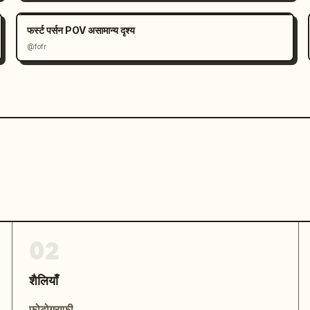
फर्स्ट पर्सन POV असामान्य दृश्य
@fofr
02
शैलियाँ
फोटोग्राफी