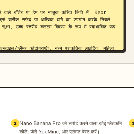
 इसे बारीक सफेद या धात्विक धागे का उपयोग करके निचले 
क्ष्म, उच्च-स्तरीय कस्टम विवरण के रूप में स्वाभाविक रूप 
और त्वचा की बनावट, चंचल और आत्मविश्वासपूर्ण मूड।",

ाइन।"

 वाली टॉप और चमकदार लाल हाई हील्स पहने हुए, चंचल 
सूक्ष्म कढ़ाई वाला 'Keor' जोड़ें --ar 2:3 --v 6 --q 
Nano Banana Pro को सपोर्ट करने वाला कोई प्लैटफ़ॉर्म
2
खोलें, जैसे YouMind, और प्रॉम्प्ट पेस्ट करें।