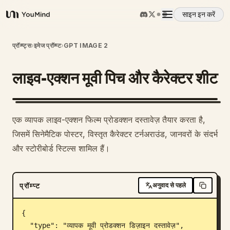
साइन इन करें
YouMind
अवलोकन
प्रॉम्प्ट्स
›
इमेज प्रॉम्प्ट
›
GPT IMAGE 2
लाइव-एक्शन मूवी पिच और कैरेक्टर शीट
उपयोग के मामले
कौशल
एक व्यापक लाइव-एक्शन फिल्म प्रोडक्शन दस्तावेज़ तैयार करता है,
जिसमें सिनेमैटिक पोस्टर, विस्तृत कैरेक्टर टर्नअराउंड, जानवरों के संदर्भ
प्रॉम्प्ट
और स्टोरीबोर्ड स्टिल्स शामिल हैं।
मूल्य निर्धारण
प्रॉम्प्ट
अनुवाद से पहले
डाउनलोड
{

  "type": "व्यापक मूवी प्रोडक्शन डिज़ाइन दस्तावेज़",
