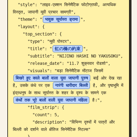
  "style": "लाइव-एक्शन सिनेमैटिक फोटोग्राफी, अत्यधिक 
ब्लॉग
विस्तृत, जापानी मूवी प्रचार सामग्री",

  "theme": "
भावुक सूर्यास्त ड्रामा
",

  "layout": {

अपडेट
    "top_section": {

      "type": "मूवी पोस्टर",

      "title": "
虹の橋の約束
",

      "subtitle": "NIJINO HASHI NO YAKUSOKU",

      "release_date": "11.7 शुक्रवार रोडशो",

      "visuals": "बड़ा सिनेमैटिक मोंटाज जिसमें 
बिखरे हुए काले बालों वाला युवा जापानी पुरुष
 बाईं ओर देख रहा 
है, उसके कंधे पर एक 
नारंगी धारीदार बिल्ली
 है, और पृष्ठभूमि में 
इंद्रधनुष के साथ सूर्यास्त के शहर के दृश्य के सामने एक 
कंधों तक भूरे बालों वाली युवा जापानी महिला
 है।",

      "film_strip": {

        "count": 5,

        "description": "विभिन्न दृश्यों में पात्रों और 
बिल्ली को दर्शाने वाले क्षैतिज सिनेमैटिक स्टिल्स"

      }
