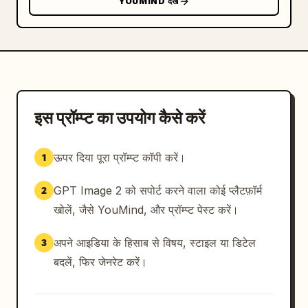
YOUMIND देखें
      "fur_details": { "count": 2 },

      "behavioral_poses": { "count": 2, 
"description": "लेटना" },

      "anatomy_details": { "count": 3, 
"description": "पंजे और पूंछ" },

      "scale_reference": { "count": 1, 
"description": "मानव सिल्हूट के बगल में बिल्ली" },

इस प्रॉम्प्ट का उपयोग कैसे करें
      "facial_angles": { "count": 4 }

    },

ऊपर दिया पूरा प्रॉम्प्ट कॉपी करें।
1
    "bottom_right_section": {

      "type": "सिनेमैटिक स्टोरीबोर्ड",

GPT Image 2 को सपोर्ट करने वाला कोई प्लैटफ़ॉर्म
2
      "grid": { "count": 9, "description": 
"सूर्यास्त और घर के अंदर शाम जैसी विभिन्न प्रकाश स्थितियों में 
खोलें, जैसे YouMind, और प्रॉम्प्ट पेस्ट करें।
पुरुष, महिला और बिल्ली को दर्शाने वाले सिनेमैटिक स्टिल्स" }

    }

अपने आइडिया के हिसाब से विषय, स्टाइल या डिटेल
3
  }

बदलें, फिर जेनरेट करें।
}