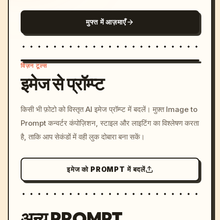
मुफ्त में आज़माएँ
विज़न टूल्स
इमेज से प्रॉम्प्ट
/imagine prompt: cinemati
किसी भी फ़ोटो को विस्तृत AI इमेज प्रॉम्प्ट में बदलें। मुफ़्त Image to
c, cyberpunk sunset, neon
Prompt कन्वर्टर कंपोज़िशन, स्टाइल और लाइटिंग का विश्लेषण करता
colors, 8k --v 6.0
है, ताकि आप सेकंडों में वही लुक दोबारा बना सकें।
इमेज को PROMPT में बदलें
अन्य PROMPT