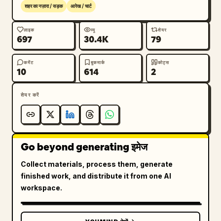
      "type": "पुरुष पात्र संदर्भ",

शहर का नज़ारा / सड़क
आरेख / चार्ट
      "label": "瀬川 凛",

      "full_body_turnaround": { "count": 4, 
लाइक
व्यू
शेयर
697
30.4K
79
"poses": ["सामने", "साइड (बाएं)", "पीछे", "3/4 
दृश्य"], "outfit": "गहरी ग्रे जैकेट, सफेद शर्ट, काली पैंट" 
},

कमेंट
बुकमार्क
कोट्स
10
614
2
      "facial_expressions": { "count": 3 },

      "details": { "count": 3, "description": 
शेयर करें
"हाथों, कॉलर और बालों के क्लोज-अप" },

      "footwear": { "count": 3, 
"description": "काले स्नीकर्स के कोण" },

      "silhouette": { "count": 2 }

Go beyond generating इमेज
    },

    "bottom_left_section": {

Collect materials, process them, generate
      "type": "जानवर का संदर्भ",

finished work, and distribute it from one AI
      "label": "チェリー",

workspace.
      "main_poses": { "count": 3, 
"description": "बैठना, खड़ा होना, चलना" },

      "face_closeup": { "count": 1 },
