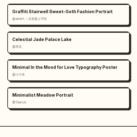
Graffiti Stairwell Sweet-Goth Fashion Portrait
@serein ｜买美股上币安
Celestial Jade Palace Lake
@李岳
Minimal In the Mood for Love Typography Poster
@小小东
Minimalist Meadow Portrait
@Taaruk