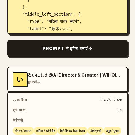
    },

    "middle_left_section": {

      "type": "महिला पात्र संदर्भ",

      "label": "藤木ハル",

      "full_body_turnaround": { "count": 4, 
"poses": ["सामने", "साइड (बाएं)", "पीछे", "3/4 
PROMPT से इमेज बनाएं
दृश्य"], "outfit": "लंबा बेज कार्डिगन, भूरा टॉप, चौड़ी भूरी 
पैंट" },

      "facial_expressions": { "count": 3 },

      "details": { "count": 3, "description": 
@いにしえ@AI Director & Creator｜Will Oldgram
い
"हाथों, कॉलर और बालों के क्लोज-अप" },

मूल देखें
      "footwear": { "count": 3, 
"description": "भूरे स्लिप-ऑन जूतों के कोण" },

प्रकाशित
17 अप्रैल 2026
      "silhouette": { "count": 2 },

      "color_palette": { "count": 5, 
मूल भाषा
EN
"description": "स्वैच" }

कैटेगरी
    },

    "middle_right_section": {

पोस्टर / फ़्लायर
कॉमिक / स्टोरीबोर्ड
सिनेमैटिक / फ़िल्म स्टिल
फोटोग्राफी
समूह / युगल