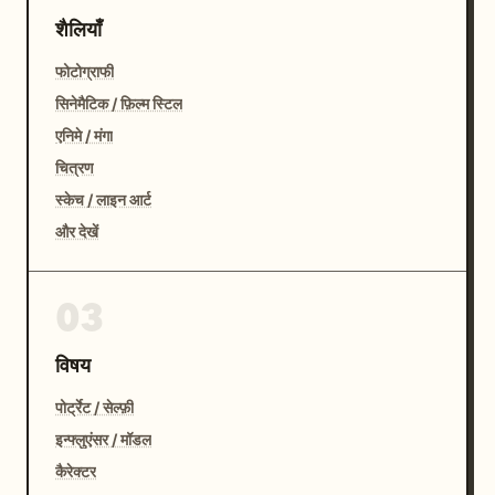
शैलियाँ
फोटोग्राफी
सिनेमैटिक / फ़िल्म स्टिल
एनिमे / मंगा
चित्रण
स्केच / लाइन आर्ट
और देखें
03
विषय
पोर्ट्रेट / सेल्फ़ी
इन्फ्लुएंसर / मॉडल
कैरेक्टर