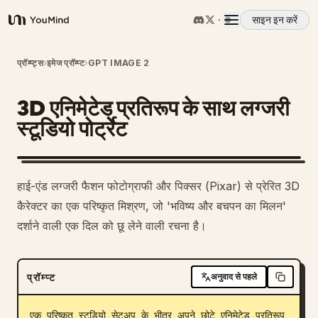
साइन इन करें
YouMind
अवलोकन
प्रॉम्प्ट्स
›
इमेज प्रॉम्प्ट
›
GPT IMAGE 2
3D एनिमेटेड प्रतिरूप के साथ लग्जरी
उपयोग के मामले
स्टूडियो पोर्ट्रेट
कौशल
हाई-एंड लग्जरी फैशन फोटोग्राफी और पिक्सर (Pixar) से प्रेरित 3D
प्रॉम्प्ट
कैरेक्टर का एक परिष्कृत मिश्रण, जो 'भविष्य और बचपन का मिलन'
दर्शाने वाली एक दिल को छू लेने वाली रचना है।
मूल्य निर्धारण
प्रॉम्प्ट
अनुवाद से पहले
डाउनलोड
एक परिष्कृत स्टूडियो सेटअप के भीतर अपने छोटे एनिमेटेड प्रतिरूप 