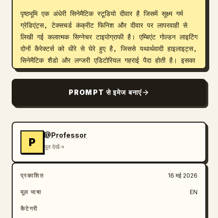
पृष्ठभूमि एक अंधेरी सिनेमैटिक स्टूडियो दीवार है जिसमें सूक्ष्म गर्म 
ग्रेडिएंट्स, टेक्सचर्ड कंक्रीट फिनिश और दीवार पर लापरवाही से 
लिखी गई कलात्मक सिग्नेचर टाइपोग्राफी है। एम्बिएंट गोल्डन लाइटिंग 
दोनों कैरेक्टर्स को धीरे से घेरे हुए है, जिससे यथार्थवादी हाइलाइट्स, 
सिनेमैटिक शैडो और लग्जरी एडिटोरियल गहराई पैदा होती है। इसका 
मूड भावनात्मक, प्रीमियम, स्टाइलिश और दिल को छू लेने वाला है।

PROMPT से इमेज बनाएं
प्रोफेशनल फुल-फ्रेम पोर्ट्रेट लेंस, उथले डेप्थ ऑफ फील्ड, चेहरों 
पर अल्ट्रा-शार्प फोकस, धुंधली पृष्ठभूमि, यथार्थवादी कपड़े की 
सिलवटें, विस्तृत त्वचा बनावट, रे-ट्रेस्ड रिफ्लेक्शंस, सिनेमैटिक 
कंट्रास्ट, गहरे काले टोन और प्रीमियम कलर ग्रेडिंग का उपयोग 
@Professor
P
करके शूट किया गया।

मूल देखें
स्टाइल संदर्भ: लग्जरी फैशन कैंपेन, पिक्सर (Pixar) रियलिज्म, 
प्रकाशित
16 मई 2026
डिज्नी (Disney) से प्रेरित मिनिएचर कैरेक्टर डिज़ाइन, हाई-एंड 
मैगज़ीन फोटोग्राफी, अनरियल इंजन 5 (Unreal Engine 5) 
मूल भाषा
EN
रियलिज्म, ऑक्टेन रेंडर (Octane Render), वॉल्यूमेट्रिक 
कैटेगरी
लाइटिंग, अल्ट्रा-डिटेल्ड 8K मास्टरपीस, सुरुचिपूर्ण मर्दाना सौंदर्य, 