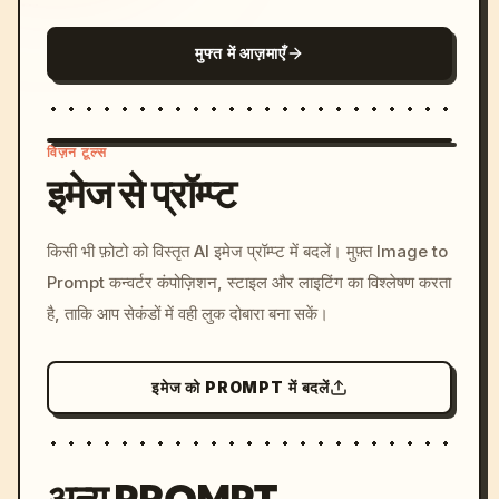
मुफ्त में आज़माएँ
विज़न टूल्स
इमेज से प्रॉम्प्ट
/imagine prompt: cinemati
किसी भी फ़ोटो को विस्तृत AI इमेज प्रॉम्प्ट में बदलें। मुफ़्त Image to
c, cyberpunk sunset, neon
Prompt कन्वर्टर कंपोज़िशन, स्टाइल और लाइटिंग का विश्लेषण करता
colors, 8k --v 6.0
है, ताकि आप सेकंडों में वही लुक दोबारा बना सकें।
इमेज को PROMPT में बदलें