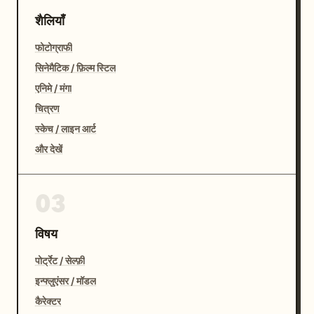
शैलियाँ
फोटोग्राफी
सिनेमैटिक / फ़िल्म स्टिल
एनिमे / मंगा
चित्रण
स्केच / लाइन आर्ट
और देखें
03
विषय
पोर्ट्रेट / सेल्फ़ी
इन्फ्लुएंसर / मॉडल
कैरेक्टर