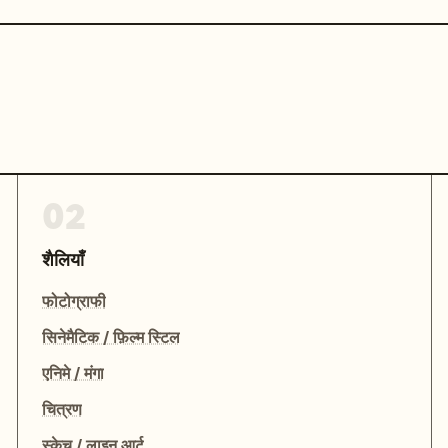
02
शैलियाँ
फोटोग्राफी
सिनेमैटिक / फ़िल्म स्टिल
एनिमे / मंगा
चित्रण
स्केच / लाइन आर्ट