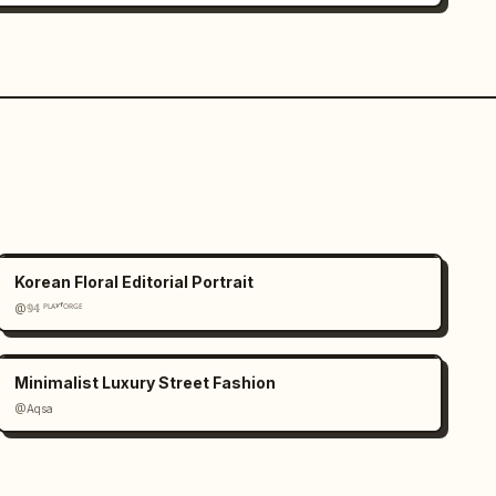
Korean Floral Editorial Portrait
@𝟡𝟜 ᴾᴸᴬʸᶠᴼᴿᴳᴱ
Minimalist Luxury Street Fashion
@Aqsa