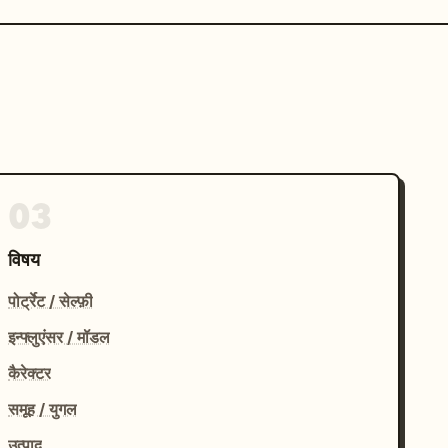
03
विषय
पोर्ट्रेट / सेल्फ़ी
इन्फ्लुएंसर / मॉडल
कैरेक्टर
समूह / युगल
उत्पाद