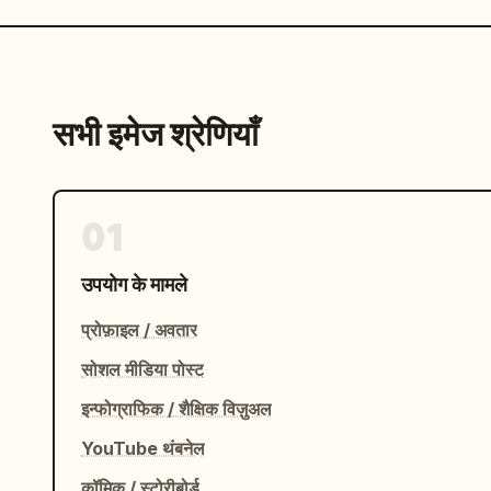
सभी इमेज श्रेणियाँ
01
उपयोग के मामले
प्रोफ़ाइल / अवतार
सोशल मीडिया पोस्ट
इन्फोग्राफिक / शैक्षिक विज़ुअल
YouTube थंबनेल
कॉमिक / स्टोरीबोर्ड