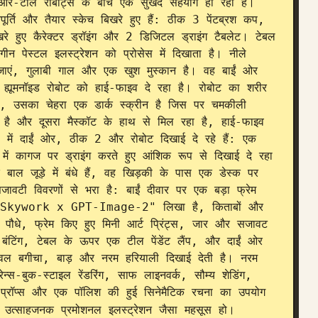
-और-टील रोबोट्स के बीच एक सुखद सहयोग हो रहा है। 
र्ति और तैयार स्केच बिखरे हुए हैं: ठीक 3 पेंटब्रश कप, 
 हुए कैरेक्टर ड्रॉइंग और 2 डिजिटल ड्राइंग टैबलेट। टेबल 
ंगीन पेस्टल इलस्ट्रेशन को प्रोसेस में दिखाता है। नीले 
जाएं, गुलाबी गाल और एक खुश मुस्कान है। वह बाईं ओर 
क ह्यूमनॉइड रोबोट को हाई-फाइव दे रहा है। रोबोट का शरीर 
ं, उसका चेहरा एक डार्क स्क्रीन है जिस पर चमकीली 
ा है और दूसरा मैस्कॉट के हाथ से मिल रहा है, हाई-फाइव 
उंड में दाईं ओर, ठीक 2 और रोबोट दिखाई दे रहे हैं: एक 
ें कागज पर ड्राइंग करते हुए आंशिक रूप से दिखाई दे रहा 
ल जूड़े में बंधे हैं, वह खिड़की के पास एक डेस्क पर 
वटी विवरणों से भरा है: बाईं दीवार पर एक बड़ा फ्रेम 
Skywork x GPT-Image-2" लिखा है, किताबों और 
ाले पौधे, फ्रेम किए हुए मिनी आर्ट प्रिंट्स, जार और सजावट 
टिंग, टेबल के ऊपर एक टील पेंडेंट लैंप, और दाईं ओर 
ज्वल बगीचा, बाड़ और नरम हरियाली दिखाई देती है। नरम 
न्स-बुक-स्टाइल रेंडरिंग, साफ लाइनवर्क, सौम्य शेडिंग, 
 प्रॉप्स और एक पॉलिश की हुई सिनेमैटिक रचना का उपयोग 
उत्साहजनक प्रमोशनल इलस्ट्रेशन जैसा महसूस हो।