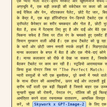
एक प्यारा नीला वॉटर-ड्रॉप मैस्कॉट और खुशमिजाज सफेद
अग्रभूमि में, एक बड़ी लकड़ी की वर्कटेबल पर कला की आपू
कई पेंसिल और पेन, वॉटरकलर पैलेट, छोटे पेंट जार, बिखरे
के केंद्र में, एक बड़ा हॉरिजॉन्टल पेन-डिस्प्ले टैबलेट एक र
ड्रॉपलेट कैरेक्टर का शरीर चमकदार और गोल है, छोटी भु
बैठा है, हाथ में पेंटब्रश लिए हुए है और दाईं ओर बैठे ए
चिकना सफेद है जिस पर टील रंग के चमकते हुए एक्सेंट है
सियान मुस्कान वाली आँखें हैं। एक हाथ टैबलेट को छू रह
के चारों ओर छोटी जश्न मनाती स्पार्क लाइनें हैं। मिडग्रा
मानव कलाकार के बगल में बैठा है और एक नीचे-दाएं कोने म
है। मानव कलाकार को पीछे से देखा जा सकता है, जिसके बा
बैठकर टैबलेट पर काम कर रही है। स्टूडियो आरामदायक सजा
किया हुआ पोस्टर जिस पर "The Perfect Match: 
प्यारी वस्तुओं से भरी एक बुकशेल्फ़, पूरे कमरे में गमले व
के साथ दीवार की अलमारियां, ऊपर बाईं ओर लटकती हुई बं
क्रीम पर्दों वाली एक बड़ी खिड़की है जिससे बाहर एक उज्
सुनहरी सुबह की रोशनी, पेस्टल रंग, पॉलिश की हुई चिल्ड्रे
आमंत्रित करने वाला रचनात्मक वातावरण, अत्यधिक विस्तृत
करें, जो 
Skywork x GPT-Image-2
 के लिए एक 