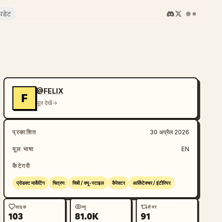
पडेट
@FELIX
F
मूल देखें
प्रकाशित
30 अप्रैल 2026
मूल भाषा
EN
कैटेगरी
प्रोडक्ट मार्केटिंग
चित्रण
चिबी / क्यू-स्टाइल
कैरेक्टर
आर्किटेक्चर / इंटीरियर
लाइक
व्यू
शेयर
103
81.0K
91