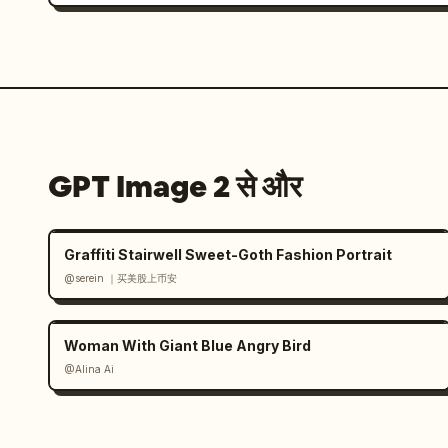
GPT Image 2 से और
Graffiti Stairwell Sweet-Goth Fashion Portrait
@serein ｜买美股上币安
Woman With Giant Blue Angry Bird
@Alina Ai