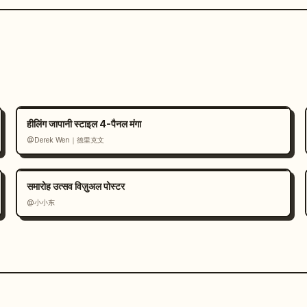
हीलिंग जापानी स्टाइल 4-पैनल मंगा
@Derek Wen｜德里克文
समारोह उत्सव विज़ुअल पोस्टर
@小小东