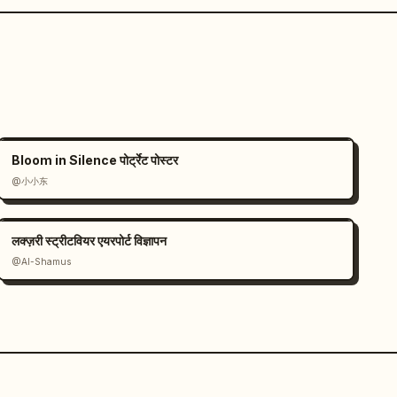
Bloom in Silence पोर्ट्रेट पोस्टर
@小小东
लक्ज़री स्ट्रीटवियर एयरपोर्ट विज्ञापन
@Al-Shamus