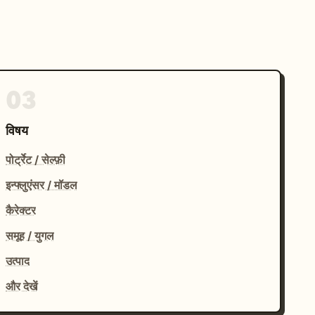
03
विषय
पोर्ट्रेट / सेल्फ़ी
इन्फ्लुएंसर / मॉडल
कैरेक्टर
समूह / युगल
उत्पाद
और देखें