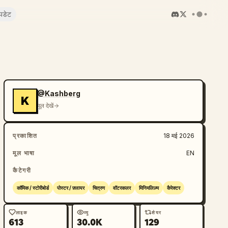
पडेट
@Kashberg
K
मूल देखें
प्रकाशित
18 मई 2026
मूल भाषा
EN
कैटेगरी
कॉमिक / स्टोरीबोर्ड
पोस्टर / फ़्लायर
चित्रण
वॉटरकलर
मिनिमलिज़्म
कैरेक्टर
लाइक
व्यू
शेयर
613
30.0K
129