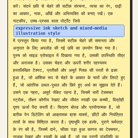
करें। संदर्भ छवि से चेहरे की सटीक संरचना, त्वचा का रंग, दाढ़ी 
ब्लॉग
का आकार, नाक, आँखें और अभिव्यक्ति को बनाए रखें। एक 
नाटकीय, उच्च-प्रभाव वाला पोर्ट्रेट जिसे 
expressive ink sketch and mixed-media 
अपडेट
illustration style
में प्रस्तुत किया गया है, जिसमें सटीक चेहरे की समानता और 
अनुपात के लिए अपलोड की गई छवि का उपयोग किया गया है। 
पुरुष को साइड प्रोफाइल में दिखाया गया है, उसकी उपस्थिति तीव्र 
और अराजक है। उसका चेहरा और ऊपरी शरीर रहस्यमय 
हस्तलिखित टेक्स्ट, प्रतीकों और अमूर्त ग्लिफ़ की परतों से ढका 
हुआ है, जो आंशिक रूप से चेहरे के आकार के चारों ओर लिपटे हुए 
हैं, जो आंतरिक उथल-पुथल और छिपे हुए अर्थ का सुझाव देते हैं। 
उसने एक गहरा, अमूर्त जैकेट पहना है, जिसमें भारी टेक्सचर 
स्ट्रोक, तीक्ष्ण कोणीय रेखाएं और जीवंत स्याही एक कच्ची, विद्रोही 
दृश्य ऊर्जा पैदा करती है। चित्रण बोल्ड और प्रयोगात्मक है, जो 
बारीक पेन डिटेलिंग को आक्रामक ब्रश मार्क्स, छींटों और नियंत्रित 
तत्वों के साथ मिश्रित करता है। पृष्ठभूमि एक हल्के, पुराने चर्मपत्र 
के रंग की है, जिसमें दाने, फीका पड़ा हुआ कागज का टेक्सचर, 
नाजुक रेखाएं और स्याही के धब्बे हैं, जो एक पुरानी पांडुलिपि या 