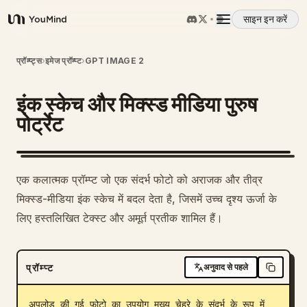
साइन इन करें
YouMind
अवलोकन
प्रॉम्प्ट्स
›
इमेज प्रॉम्प्ट
›
GPT IMAGE 2
इंक स्केच और मिक्स्ड मीडिया पुरुष
उपयोग के मामले
पोर्ट्रेट
कौशल
एक कलात्मक प्रॉम्प्ट जो एक संदर्भ फोटो को अराजक और तीव्र
प्रॉम्प्ट
मिक्स्ड-मीडिया इंक स्केच में बदल देता है, जिसमें उच्च दृश्य ऊर्जा के
लिए हस्तलिखित टेक्स्ट और अमूर्त प्रतीक शामिल हैं।
मूल्य निर्धारण
प्रॉम्प्ट
अनुवाद से पहले
डाउनलोड
अपलोड की गई फोटो का उपयोग मुख्य चेहरे के संदर्भ के रूप में 