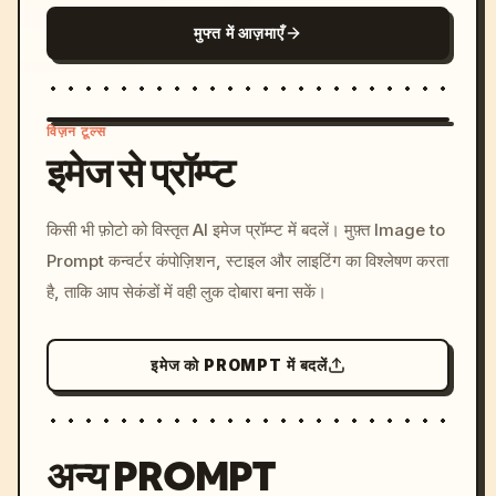
मुफ्त में आज़माएँ
विज़न टूल्स
इमेज से प्रॉम्प्ट
/imagine prompt: cinemati
किसी भी फ़ोटो को विस्तृत AI इमेज प्रॉम्प्ट में बदलें। मुफ़्त Image to
c, cyberpunk sunset, neon
Prompt कन्वर्टर कंपोज़िशन, स्टाइल और लाइटिंग का विश्लेषण करता
colors, 8k --v 6.0
है, ताकि आप सेकंडों में वही लुक दोबारा बना सकें।
इमेज को PROMPT में बदलें
अन्य PROMPT