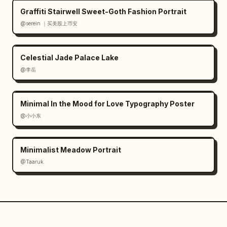
Graffiti Stairwell Sweet-Goth Fashion Portrait
@serein ｜买美股上币安
Celestial Jade Palace Lake
@李岳
Minimal In the Mood for Love Typography Poster
@小小东
Minimalist Meadow Portrait
@Taaruk