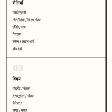
शैलियाँ
फोटोग्राफी
सिनेमैटिक / फ़िल्म स्टिल
एनिमे / मंगा
चित्रण
स्केच / लाइन आर्ट
और देखें
03
विषय
पोर्ट्रेट / सेल्फ़ी
इन्फ्लुएंसर / मॉडल
कैरेक्टर
समूह / युगल