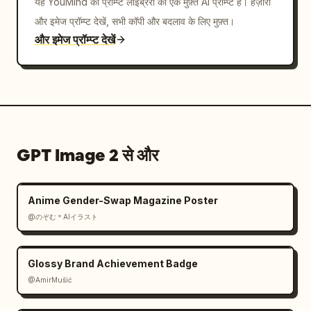
यह YouMind की प्रॉम्प्ट लाइब्रेरी का एक मुफ़्त AI प्रॉम्प्ट है। हज़ारों
और इमेज प्रॉम्प्ट देखें, सभी कॉपी और बदलाव के लिए मुफ़्त।
और इमेज प्रॉम्प्ट देखें
GPT Image 2 से और
Anime Gender-Swap Magazine Poster
@のぞむ＊AIイラスト
Glossy Brand Achievement Badge
@AmirMušić