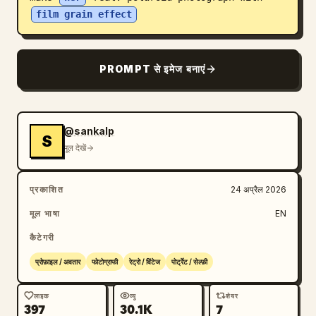
film grain effect
ब्लॉग
अपडेट
PROMPT से इमेज बनाएं
@sankalp
S
मूल देखें
प्रकाशित
24 अप्रैल 2026
मूल भाषा
EN
कैटेगरी
प्रोफ़ाइल / अवतार
फोटोग्राफी
रेट्रो / विंटेज
पोर्ट्रेट / सेल्फ़ी
लाइक
व्यू
शेयर
397
30.1K
7