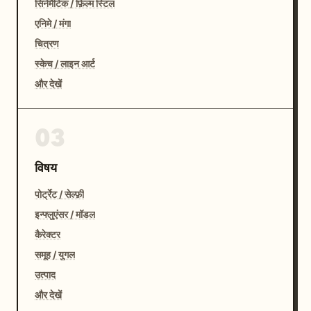
सिनेमैटिक / फ़िल्म स्टिल
एनिमे / मंगा
चित्रण
स्केच / लाइन आर्ट
और देखें
03
विषय
पोर्ट्रेट / सेल्फ़ी
इन्फ्लुएंसर / मॉडल
कैरेक्टर
समूह / युगल
उत्पाद
और देखें