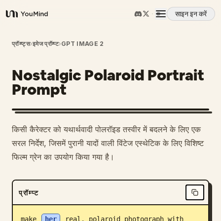
साइन इन करें
YouMind
अवलोकन
प्रॉम्प्ट्स
›
इमेज प्रॉम्प्ट
›
GPT IMAGE 2
Nostalgic Polaroid Portrait
उपयोग के मामले
Prompt
कौशल
किसी कैरेक्टर को यथार्थवादी पोलरॉइड तस्वीर में बदलने के लिए एक
प्रॉम्प्ट
सरल निर्देश, जिसमें पुरानी यादों वाली विंटेज एस्थेटिक के लिए विशिष्ट
फिल्म ग्रेन का उपयोग किया गया है।
मूल्य निर्धारण
प्रॉम्प्ट
डाउनलोड
make 
her
 real. polaroid photograph with 