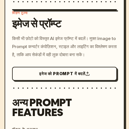
विज़न टूल्स
इमेज से प्रॉम्प्ट
/imagine prompt: cinemati
किसी भी फ़ोटो को विस्तृत AI इमेज प्रॉम्प्ट में बदलें। मुफ़्त Image to
c, cyberpunk sunset, neon
Prompt कन्वर्टर कंपोज़िशन, स्टाइल और लाइटिंग का विश्लेषण करता
colors, 8k --v 6.0
है, ताकि आप सेकंडों में वही लुक दोबारा बना सकें।
इमेज को PROMPT में बदलें
अन्य PROMPT
FEATURES