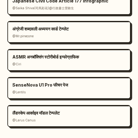
Japanese Civil Code Article 177 Infographic
@Saika Shiva(司馬彩花)@行政書士受験生
अंग्रेजी शब्दावली अध्ययन कार्ड टेम्प्लेट
@Mr.pinecone
ASMR अनबॉक्सिंग स्टोरीबोर्ड इन्फोग्राफिक
@Ciri
SenseNova U1 Pro फीचर पेज
@Lentils
लैंडस्केप आर्काइव मॉडल टेम्पलेट
@Larus Canus