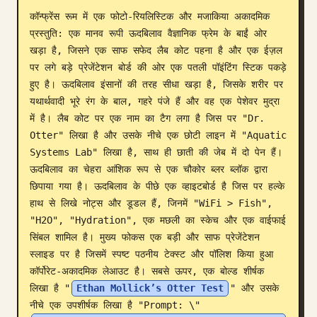
कॉन्फ्रेंस रूम में एक फोटो-रियलिस्टिक और मजाकिया अकादमिक 
ब्लॉग
प्रस्तुति: एक मानव रूपी ऊदबिलाव वैज्ञानिक फ्रेम के बाईं ओर 
खड़ा है, जिसने एक साफ सफेद लैब कोट पहना है और एक ईज़ल 
अपडेट
पर लगे बड़े प्रेजेंटेशन बोर्ड की ओर एक पतली पॉइंटिंग स्टिक पकड़े 
हुए है। ऊदबिलाव इंसानों की तरह सीधा खड़ा है, जिसके शरीर पर 
यथार्थवादी भूरे रंग के बाल, गहरे पंजे हैं और वह एक पेशेवर मुद्रा 
में है। लैब कोट पर एक नाम का टैग लगा है जिस पर "Dr. 
Otter" लिखा है और उसके नीचे एक छोटी लाइन में "Aquatic 
Systems Lab" लिखा है, साथ ही छाती की जेब में दो पेन हैं। 
ऊदबिलाव का चेहरा आंशिक रूप से एक चौकोर ब्लर ब्लॉक द्वारा 
छिपाया गया है। ऊदबिलाव के पीछे एक व्हाइटबोर्ड है जिस पर हल्के 
हाथ से लिखे नोट्स और डूडल हैं, जिनमें "WiFi > Fish", 
"H2O", "Hydration", एक मछली का स्केच और एक वाईफाई 
सिंबल शामिल है। मुख्य फोकस एक बड़ी और साफ प्रेजेंटेशन 
स्लाइड पर है जिसमें स्पष्ट पठनीय टेक्स्ट और पॉलिश किया हुआ 
कॉर्पोरेट-अकादमिक लेआउट है। सबसे ऊपर, एक बोल्ड शीर्षक 
लिखा है "
Ethan Mollick’s Otter Test
" और उसके 
नीचे एक उपशीर्षक लिखा है "Prompt: \"