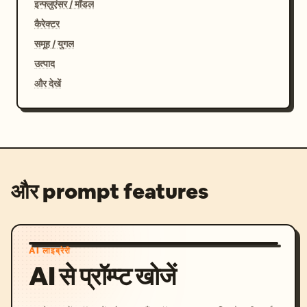
इन्फ्लुएंसर / मॉडल
कैरेक्टर
समूह / युगल
उत्पाद
और देखें
और prompt features
AI लाइब्रेरी
AI से प्रॉम्प्ट खोजें