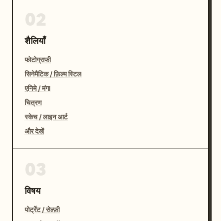
02
शैलियाँ
फोटोग्राफी
सिनेमैटिक / फ़िल्म स्टिल
एनिमे / मंगा
चित्रण
स्केच / लाइन आर्ट
और देखें
03
विषय
पोर्ट्रेट / सेल्फ़ी