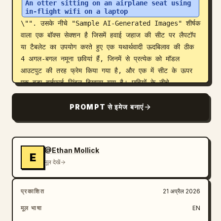
An otter sitting on an airplane seat using 
in-flight wifi on a laptop
\"". उसके नीचे "Sample AI-Generated Images" शीर्षक 
वाला एक बॉक्स सेक्शन है जिसमें हवाई जहाज की सीट पर लैपटॉप 
या टैबलेट का उपयोग करते हुए एक यथार्थवादी ऊदबिलाव की ठीक 
4 अगल-बगल नमूना छवियां हैं, जिनमें से प्रत्येक को मॉडल 
आउटपुट की तरह फ्रेम किया गया है, और एक में सीट के ऊपर 
एक बड़ा वाईफाई सिंबल दिखाया गया है। छवियों के नीचे 
"Performance Results (Pass = otter, airplane 
seat, in-flight wifi, laptop/tablet)" लेबल वाला 
PROMPT से इमेज बनाएं
एक सेक्शन है जिसमें ठीक 5 स्कोर बॉक्स हैं: "DALL·E 3" बिना 
किसी दृश्य संख्यात्मक स्कोर के, "GPT-4o" "4/4" और 
"100%" के साथ, "Midjourney v6" "3/4" और "75%" 
@Ethan Mollick
के साथ, "Stable Diffusion XL" "2/4" और "50%" के 
E
मूल देखें
साथ, और "SD 1.5" "0/4" और "0%" के साथ। दाईं ओर 
एक बड़ा हाइलाइट किया हुआ बॉक्स है जिस पर "Average 
Score" और "
70%
" बड़े नीले अक्षरों में लिखा है। स्लाइड के 
प्रकाशित
21 अप्रैल 2026
नीचे "Key Findings" बॉक्स है जिसमें ठीक 3 बुलेट पॉइंट हैं: 
मूल भाषा
EN
"Modern models understand complex, specific 