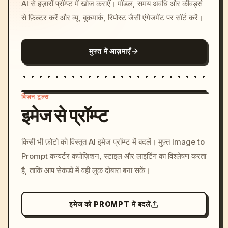
AI से हज़ारों प्रॉम्प्ट में खोज कराएँ। मॉडल, समय अवधि और कीवर्ड्स
से फ़िल्टर करें और व्यू, बुकमार्क, रिपोस्ट जैसी एंगेजमेंट पर सॉर्ट करें।
मुफ्त में आज़माएँ
विज़न टूल्स
इमेज से प्रॉम्प्ट
/imagine prompt: cinemati
किसी भी फ़ोटो को विस्तृत AI इमेज प्रॉम्प्ट में बदलें। मुफ़्त Image to
c, cyberpunk sunset, neon
Prompt कन्वर्टर कंपोज़िशन, स्टाइल और लाइटिंग का विश्लेषण करता
colors, 8k --v 6.0
है, ताकि आप सेकंडों में वही लुक दोबारा बना सकें।
इमेज को PROMPT में बदलें