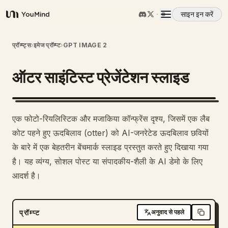
साइन इन करें
YouMind
अवलोकन
प्रॉम्प्ट्स
›
इमेज प्रॉम्प्ट
›
GPT IMAGE 2
ऑटर साइंटिस्ट प्रेजेंटेशन स्लाइड
उपयोग के मामले
कौशल
एक फोटो-रियलिस्टिक और मजाकिया कॉन्फ्रेंस दृश्य, जिसमें एक लैब
कोट पहने हुए ऊदबिलाव (otter) को AI-जनरेटेड ऊदबिलाव छवियों
प्रॉम्प्ट
के बारे में एक बेहतरीन बेंचमार्क स्लाइड प्रस्तुत करते हुए दिखाया गया
है। यह व्यंग्य, सोशल पोस्ट या संपादकीय-शैली के AI डेमो के लिए
आदर्श है।
मूल्य निर्धारण
डाउनलोड
प्रॉम्प्ट
अनुवाद से पहले