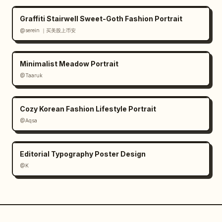
Graffiti Stairwell Sweet-Goth Fashion Portrait
@serein ｜买美股上币安
Minimalist Meadow Portrait
@Taaruk
Cozy Korean Fashion Lifestyle Portrait
@Aqsa
Editorial Typography Poster Design
@K