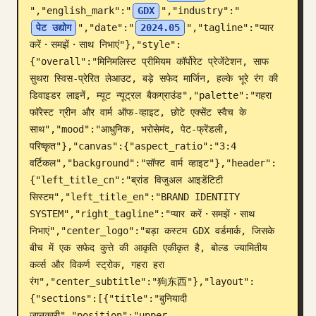
","english_mark":"
GDX
","industry":"
ब्लॉग
पेट उद्योग
","date":"
2024.05
","tagline":"प्यार 
करें・समझें・साथ निभाएं"},"style":
{"overall":"मिनिमलिस्ट प्रीमियम कॉर्पोरेट प्रेजेंटेशन, साफ 
अपडेट
सुथरा स्विस-प्रेरित लेआउट, बड़े सफेद मार्जिन, हल्के भूरे रंग की 
डिवाइडर लाइनें, म्यूट न्यूट्रल बैकग्राउंड","palette":"गहरा 
फॉरेस्ट ग्रीन और वार्म ऑफ-व्हाइट, छोटे एक्सेंट स्वैच के 
साथ","mood":"आधुनिक, भरोसेमंद, पेट-फ्रेंडली, 
परिष्कृत"},"canvas":{"aspect_ratio":"3:4 
वर्टिकल","background":"सॉफ्ट वार्म व्हाइट"},"header":
{"left_title_cn":"ब्रांड विजुअल आइडेंटिटी 
सिस्टम","left_title_en":"BRAND IDENTITY 
SYSTEM","right_tagline":"प्यार करें・समझें・साथ 
निभाएं","center_logo":"बड़ा कस्टम GDX वर्डमार्क, जिसके 
बीच में एक सफेद कुत्ते की आकृति एकीकृत है, बोल्ड ज्यामितीय 
कर्व्स और विकर्ण स्ट्रोक, गहरा हरा 
रंग","center_subtitle":"狗东西"},"layout":
{"sections":[{"title":"बुनियादी 
जानकारी","position":"upper 