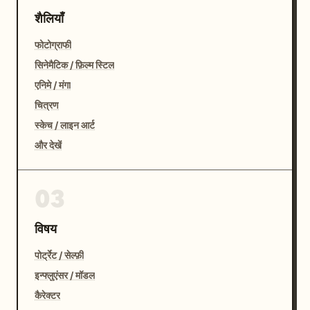
शैलियाँ
फोटोग्राफी
सिनेमैटिक / फ़िल्म स्टिल
एनिमे / मंगा
चित्रण
स्केच / लाइन आर्ट
और देखें
03
विषय
पोर्ट्रेट / सेल्फ़ी
इन्फ्लुएंसर / मॉडल
कैरेक्टर