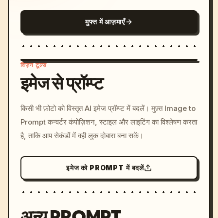
मुफ्त में आज़माएँ
विज़न टूल्स
इमेज से प्रॉम्प्ट
/imagine prompt: cinemati
किसी भी फ़ोटो को विस्तृत AI इमेज प्रॉम्प्ट में बदलें। मुफ़्त Image to
c, cyberpunk sunset, neon
Prompt कन्वर्टर कंपोज़िशन, स्टाइल और लाइटिंग का विश्लेषण करता
colors, 8k --v 6.0
है, ताकि आप सेकंडों में वही लुक दोबारा बना सकें।
इमेज को PROMPT में बदलें
अन्य PROMPT