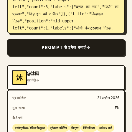
left","count":3,"labels":["ब्रांड का नाम","उद्योग का 
प्रकार","डिज़ाइन की तारीख"]},{"title":"डिज़ाइन 
ग्रिड","position":"mid upper 
left","count":1,"labels":["लोगो कंस्ट्रक्शन ग्रिड, 
1.618:1 अनुपात के साथ"]},{"title":"कॉन्सेप्ट 
स्केच","position":"mid upper 
PROMPT से इमेज बनाएं
center","count":4,"labels":["कुत्ते का सिर और अक्षरों 
का स्केच","आउटलाइन रिफाइनमेंट","इंटरमीडिएट कंबाइंड 
मार्क","अंतिम सरलीकृत मार्क"]},{"title":"प्रेरणा के 
स्रोत","position":"mid upper 
@沐阳
沐
right","count":6,"labels":["मिनिमलिस्ट सफेद 
मूल देखें
आर्किटेक्चरल आर्च","गोल्डन रिट्रीवर प्रोफाइल फोटो","घुमावदार 
आर्च ब्लॉक कंपोजिशन","हरी पत्ती का क्लोज-अप","गहरे हरे रंग 
प्रकाशित
21 अप्रैल 2026
का मटेरियल स्क्वायर","हल्के लकड़ी के टेक्सचर का स्क्वायर"]},
{"title":"क्रिएटिव फिलॉसफी","position":"middle 
मूल भाषा
EN
left","count":4,"labels":["डिज़ाइन दर्शन और 
कैटेगरी
प्रतीकात्मक अर्थ","ब्रांड पोजिशनिंग सेवाएं","रंग मनोविज्ञान और 
रणनीति","स्केलेबिलिटी और अनुकूलन क्षमता"]},
इन्फोग्राफिक / शैक्षिक विज़ुअल
प्रोडक्ट मार्केटिंग
चित्रण
मिनिमलिज़्म
आरेख / चार्ट