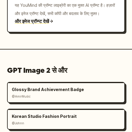
यह YouMind की प्रॉम्प्ट लाइब्रेरी का एक मुफ़्त AI प्रॉम्प्ट है। हज़ारों
वेरिएंट्स"},"typography":{"families":["Source Han 
और इमेज प्रॉम्प्ट देखें, सभी कॉपी और बदलाव के लिए मुफ़्त।
Sans CN","Source Han Rounded CN"],"weights":
और इमेज प्रॉम्प्ट देखें
["Bold","Medium","Regular"]},"rendering":"हाई-
रिज़ॉल्यूशन ग्राफिक डिज़ाइन प्रेजेंटेशन बोर्ड, फ्लैट फ्रंट-फेसिंग 
व्यू, क्रिस्प वेक्टर लोगो, यथार्थवादी मॉकअप इंसर्ट्स, केवल 
प्रोडक्ट मॉकअप के अंदर सूक्ष्म छाया, कोई पर्सपेक्टिव डिस्टॉर्शन 
नहीं"}
GPT Image 2 से और
Glossy Brand Achievement Badge
@AmirMušić
Korean Studio Fashion Portrait
@Johnn