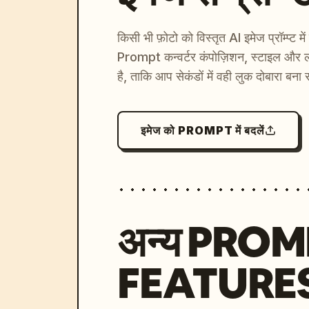
पेशेवर पिक्सेल-आर्ट शिल्प कौशल।

अंतिम लुक

किसी भी फ़ोटो को विस्तृत AI इमेज प्रॉम्प्ट म
Prompt कन्वर्टर कंपोज़िशन, स्टाइल और ल
अंतिम इमेज एक पॉलिश किए गए SNES-युग के रेट्रो गेम 
है, ताकि आप सेकंडों में वही लुक दोबारा बना 
विषय के प्रति पूरी तरह वफादार हो।
इमेज को PROMPT में बदलें
अन्य PRO
FEATURE