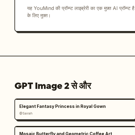
यह YouMind की प्रॉम्प्ट लाइब्रेरी का एक मुफ़्त AI प्रॉम्प्ट ह
सीमित रेट्रो गेमिंग कलर पैलेट का उपयोग करें।

के लिए मुफ़्त।
आकृतियों के बीच मजबूत कंट्रास्ट रखें।

स्पष्ट रंग पृथक्करण।

बेहतरीन पठनीयता वाले सावधानीपूर्वक चुने गए रंगों का उपयोग
अत्यधिक रंग भिन्नता से बचें।

GPT Image 2 से और
शेडिंग

सरलीकृत रेट्रो-गेम शेडिंग का उपयोग करें।

Elegant Fantasy Princess in Royal Gown
@Sairah
सपाट रंग क्षेत्र।

प्रति सतह एक से दो शेडिंग टोन।

Mosaic Butterfly and Geometric Coffee Art