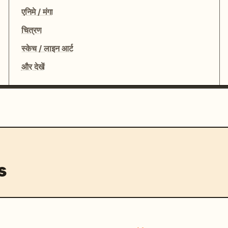
एनिमे / मंगा
चित्रण
स्केच / लाइन आर्ट
और देखें
s