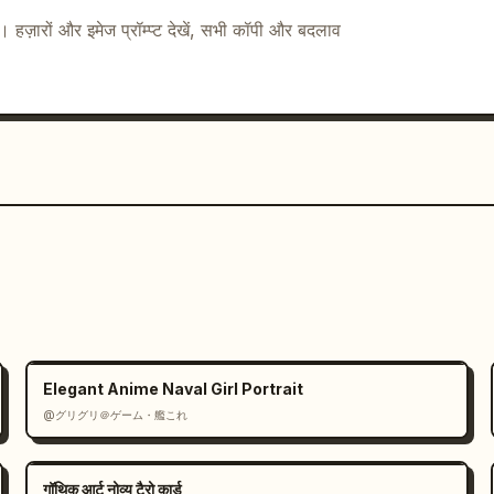
ै। हज़ारों और इमेज प्रॉम्प्ट देखें, सभी कॉपी और बदलाव
 करें।

Elegant Anime Naval Girl Portrait
@グリグリ＠ゲーム・艦これ
गॉथिक आर्ट नोव्यू टैरो कार्ड