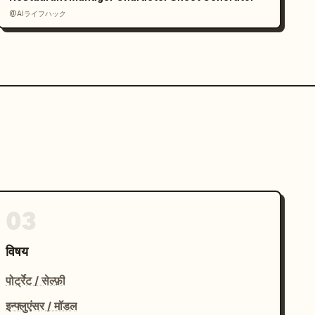
@AIライフハック
03
विषय
पोर्ट्रेट / सेल्फ़ी
इन्फ्लुएंसर / मॉडल