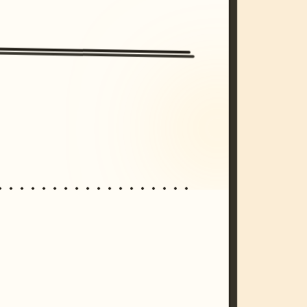
/imagine prompt: cinematic, cyberpunk s
unset, neon colors, 8k --v 6.0