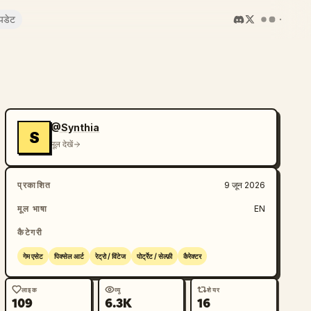
पडेट
@Synthia
S
मूल देखें
प्रकाशित
9 जून 2026
मूल भाषा
EN
कैटेगरी
गेम एसेट
पिक्सेल आर्ट
रेट्रो / विंटेज
पोर्ट्रेट / सेल्फ़ी
कैरेक्टर
लाइक
व्यू
शेयर
109
6.3K
16