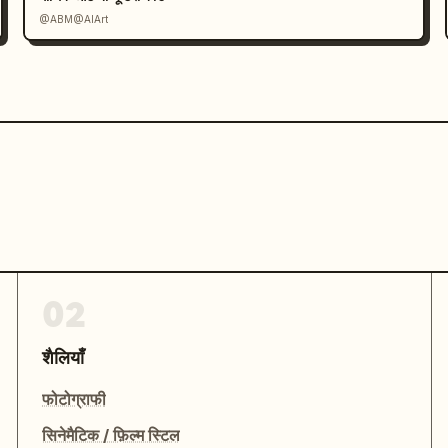
@ABM@AIArt
भू-भाग, आकाश और लाइटिंग को उसी पिक्सेल-आर्ट भाषा का 
02
को बनाए रखें।

शैलियाँ
फोटोग्राफी
सिनेमैटिक / फ़िल्म स्टिल