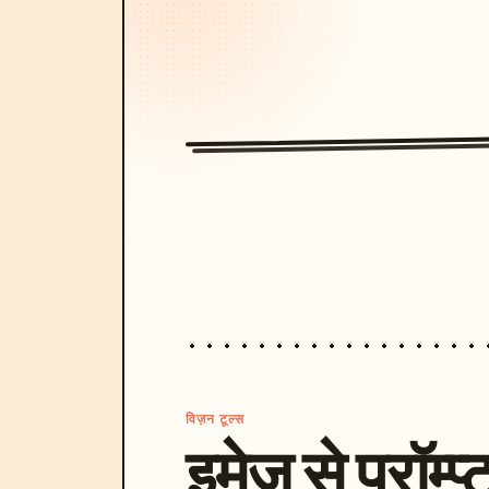
कोई कम्प्रेशन संबंधी समस्या नहीं।

आउटपुट स्टाइल

प्रीमियम रेट्रो पिक्सेल आर्ट।

क्लासिक 16-बिट कंसोल गेम सौंदर्य।

पिक्सेल-परफेक्ट रेंडरिंग।

उच्च पठनीयता।

साफ सिल्हूट डिज़ाइन।

प्रामाणिक गेम-स्क्रीनशॉट जैसा स्वरूप।

विज़न टूल्स
कुरकुरे रेट्रो विज़ुअल्स।

इमेज से प्रॉम्प्