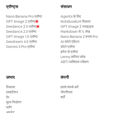
प्रॉम्प्ट्स
संसाधन
Nano Banana Pro प्रॉम्प्ट
Agents के लिए
GPT Image 2 प्रॉम्प्ट
NotebookLM विकल्प
Seedance 2.5 प्रॉम्प्ट
GPT Image 2 स्लाइड्स
Seedance 2.0 प्रॉम्प्ट
Markdown से 𝕏 लेख
GPT Image 1.5 प्रॉम्प्ट
Nano Banana 2 बनाम Pro
Seedream 4.5 प्रॉम्प्ट
AI फोटो एडिटर
Gemini 3 Pro प्रॉम्प्ट
फोटो प्रॉम्प्ट
इमेज से प्रॉम्प्ट
Lenny करियर कोच
ABTI व्यक्तित्व परीक्षण
उत्पाद
कंपनी
स्किल्स
हमसे संपर्क करें
एक्सटेंशन
गोपनीयता
ऐप
शर्तें
मूल्य निर्धारण
ब्लॉग
अपडेट