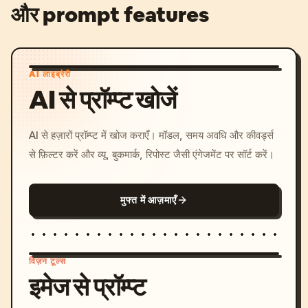
और prompt features
AI लाइब्रेरी
AI से प्रॉम्प्ट खोजें
AI से हज़ारों प्रॉम्प्ट में खोज कराएँ। मॉडल, समय अवधि और कीवर्ड्स
से फ़िल्टर करें और व्यू, बुकमार्क, रिपोस्ट जैसी एंगेजमेंट पर सॉर्ट करें।
मुफ्त में आज़माएँ
विज़न टूल्स
इमेज से प्रॉम्प्ट