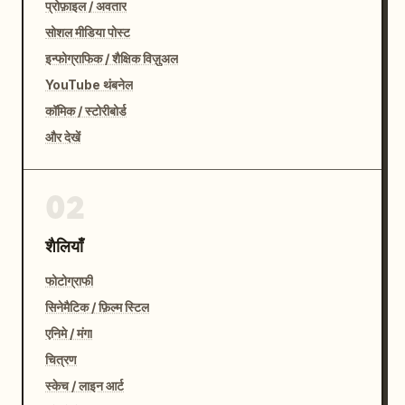
प्रोफ़ाइल / अवतार
सोशल मीडिया पोस्ट
इन्फोग्राफिक / शैक्षिक विज़ुअल
YouTube थंबनेल
कॉमिक / स्टोरीबोर्ड
और देखें
02
शैलियाँ
फोटोग्राफी
सिनेमैटिक / फ़िल्म स्टिल
एनिमे / मंगा
चित्रण
स्केच / लाइन आर्ट