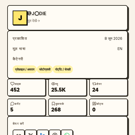
@J⭕DIE
J
मूल देखें
प्रकाशित
8 जून 2026
मूल भाषा
EN
कैटेगरी
प्रोफ़ाइल / अवतार
फोटोग्राफी
पोर्ट्रेट / सेल्फ़ी
लाइक
व्यू
शेयर
452
25.5K
24
कमेंट
बुकमार्क
कोट्स
5
268
0
शेयर करें