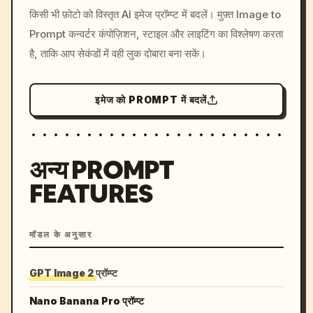
/imagine prompt: cinemati
किसी भी फ़ोटो को विस्तृत AI इमेज प्रॉम्प्ट में बदलें। मुफ़्त Image to
c, cyberpunk sunset, neon
Prompt कन्वर्टर कंपोज़िशन, स्टाइल और लाइटिंग का विश्लेषण करता
colors, 8k --v 6.0
है, ताकि आप सेकंडों में वही लुक दोबारा बना सकें।
इमेज को PROMPT में बदलें
अन्य PROMPT
FEATURES
मॉडल के अनुसार
GPT Image 2 प्रॉम्प्ट
Nano Banana Pro प्रॉम्प्ट