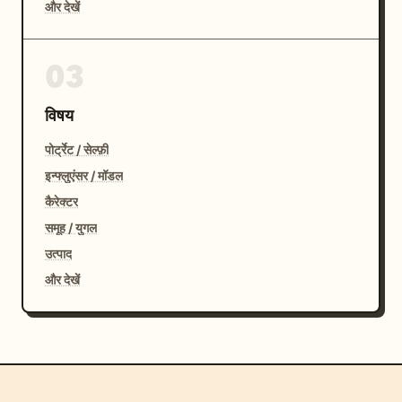
और देखें
03
विषय
पोर्ट्रेट / सेल्फ़ी
इन्फ्लुएंसर / मॉडल
कैरेक्टर
समूह / युगल
उत्पाद
और देखें