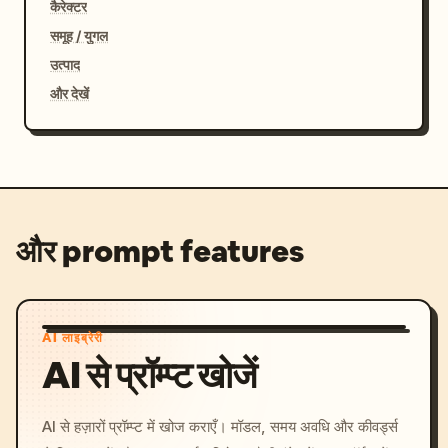
कैरेक्टर
समूह / युगल
उत्पाद
और देखें
और prompt features
AI लाइब्रेरी
AI से प्रॉम्प्ट खोजें
AI से हज़ारों प्रॉम्प्ट में खोज कराएँ। मॉडल, समय अवधि और कीवर्ड्स