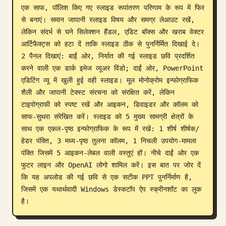
एक साफ, पॉलिश किए गए स्लाइड रूपांतरण परिणाम के रूप में फिर 
ब्लॉग
से बनाएं। समान जापानी स्लाइड विषय और समग्र लेआउट रखें, 
लेकिन संदर्भ से घने सिलेक्शन हैंडल, एडिट बॉक्स और खराब वेक्टर 
आर्टिफैक्ट्स को हटा दें ताकि स्लाइड ठीक से पुनर्निर्मित दिखाई दे। 
अपडेट
2 पैनल दिखाएं: बाईं ओर, निर्यात की गई स्लाइड छवि प्रदर्शित 
करने वाली एक डार्क इमेज व्यूअर विंडो; दाईं ओर, PowerPoint 
एडिटिंग व्यू में खुली हुई वही स्लाइड। मूल मोनोक्रोम इन्फोग्राफिक 
शैली और जापानी टेक्स्ट संरचना को संरक्षित करें, लेकिन 
टाइपोग्राफी को स्पष्ट रखें और आइकन, डिवाइडर और कॉलम को 
साफ-सुथरा संरेखित करें। स्लाइड को 5 मुख्य सामग्री क्षेत्रों के 
साथ एक एकल-पृष्ठ इन्फोग्राफिक के रूप में रखें: 1 शीर्ष शीर्षक/
हेडर पंक्ति, 3 मध्य-पृष्ठ तुलना कॉलम, 1 निचली उपयोग-मामला 
पंक्ति जिसमें 5 आइकन-लेबल वाली वस्तुएं हों। नीचे दाईं ओर एक 
फुटर लाइन और OpenAI लोगो शामिल करें। इस बात पर जोर दें 
कि यह अपलोड की गई छवि से एक सटीक PPT पुनर्निर्माण है, 
जिसमें एक यथार्थवादी Windows डेस्कटॉप ऐप स्क्रीनशॉट का लुक 
है।