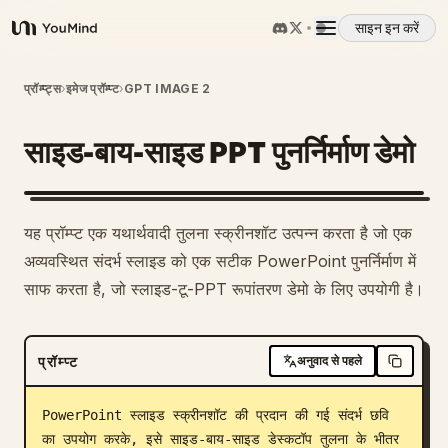
साइन इन करें
YouMind
अवलोकन
प्रॉम्प्ट्स
›
इमेज प्रॉम्प्ट
›
GPT IMAGE 2
साइड-बाय-साइड PPT पुनर्निर्माण डेमो
उपयोग के मामले
कौशल
1
यह प्रॉम्प्ट एक यथार्थवादी तुलना स्क्रीनशॉट उत्पन्न करता है जो एक
अव्यवस्थित संदर्भ स्लाइड को एक सटीक PowerPoint पुनर्निर्माण में
प्रॉम्प्ट
साफ करता है, जो स्लाइड-टू-PPT रूपांतरण डेमो के लिए उपयोगी है।
मूल्य निर्धारण
प्रॉम्प्ट
अनुवाद से पहले
डाउनलोड
PowerPoint स्लाइड स्क्रीनशॉट की प्रदान की गई संदर्भ छवि 
का उपयोग करके, इसे साइड-बाय-साइड डेस्कटॉप तुलना के भीतर 