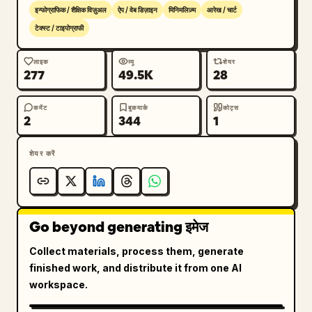
इन्फोग्राफिक / शैक्षिक विज़ुअल
ऐप / वेब डिज़ाइन
मिनिमलिज़्म
आरेख / चार्ट
टेक्स्ट / टाइपोग्राफी
लाइक
व्यू
शेयर
277
49.5K
28
कमेंट
बुकमार्क
कोट्स
2
344
1
शेयर करें
Go beyond generating इमेज
Collect materials, process them, generate
finished work, and distribute it from one AI
workspace.