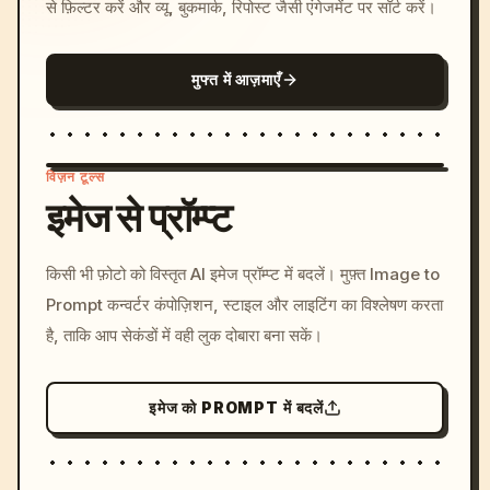
से फ़िल्टर करें और व्यू, बुकमार्क, रिपोस्ट जैसी एंगेजमेंट पर सॉर्ट करें।
मुफ्त में आज़माएँ
विज़न टूल्स
इमेज से प्रॉम्प्ट
/imagine prompt: cinemati
किसी भी फ़ोटो को विस्तृत AI इमेज प्रॉम्प्ट में बदलें। मुफ़्त Image to
c, cyberpunk sunset, neon
Prompt कन्वर्टर कंपोज़िशन, स्टाइल और लाइटिंग का विश्लेषण करता
colors, 8k --v 6.0
है, ताकि आप सेकंडों में वही लुक दोबारा बना सकें।
इमेज को PROMPT में बदलें