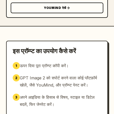
사실적인 건축 렌더링으로 생성하세요. 정면 좌석 
구역에서 서비스를 카운터를 바라보는 시점입니다. 
YOUMIND देखें
공간은 높고 좁으며, 크림색 석고 벽, 회색 콘크리
트 바닥, 회색 질감의 뒷벽, 흰색 사각 타일 카운
터, 따뜻한 느낌의 목재 천장 캐노피, 숨겨진 코브 
조명으로 구성되어 있으며, 왼쪽 벽과 바닥에는 나
뭇잎에 의한 부드러운 그림자가 드리워져 있습니다. 
카운터 위에는 작은 노란색 포인트가 들어간 짙은 
회색 글자의 대형 매장 로고를 배치하세요. 서비스 
구역에는 흰색 타일로 된 앞 카운터 1개, 카운터 위 
대형 은색 데스크톱 컴퓨터 1대, 크림색 셔츠와 베
इस प्रॉम्प्ट का उपयोग कैसे करें
이지색 앞치마를 착용한 직원 1명, 그리고 뒷벽에 
디저트 사진과 함께 Signature, Sweet, Yogurt, 
Classic이라고 적힌 조명 메뉴판 4개가 있어야 합
니다. 오른쪽 벽에는 브랜드 종이 가방이나 상자가 
ऊपर दिया पूरा प्रॉम्प्ट कॉपी करें।
1
진열된 나무 소재의 소매용 선반 3개를 포함하세요. 
왼쪽 벽에는 슬림한 황동 벽 조명 아래에 액자에 담
긴 홍보 포스터 3개를 배치하고, 그중 하나에는 귀
GPT Image 2 को सपोर्ट करने वाला कोई प्लैटफ़ॉर्म
2
여운 마스코트와 Have Someice Day라는 문구를 넣
खोलें, जैसे YouMind, और प्रॉम्प्ट पेस्ट करें।
으세요. 고객 구역에는 총 6개의 원형 카페 테이블
을 배치하세요(왼쪽 전경에 2개, 왼쪽 중간 벽면을 
따라 작은 테이블 2개, 오른쪽 측면에 2개). 의자
अपने आइडिया के हिसाब से विषय, स्टाइल या डिटेल
3
는 총 10개가 보이도록 하되, 대부분 크롬 다리가 
달린 따뜻한 느낌의 벤트우드 체어로 구성하고, 오
बदलें, फिर जेनरेट करें।
른쪽에는 검은색 의자 1개와 검은색 의자 1개를 포
함하세요. 왼쪽 뒤편으로는 나무 계단 발판과 검은