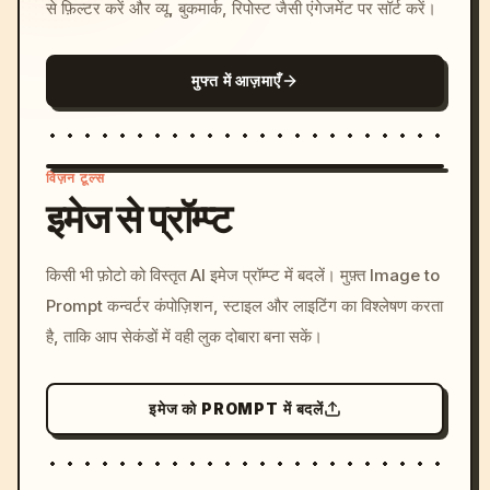
से फ़िल्टर करें और व्यू, बुकमार्क, रिपोस्ट जैसी एंगेजमेंट पर सॉर्ट करें।
मुफ्त में आज़माएँ
विज़न टूल्स
इमेज से प्रॉम्प्ट
/imagine prompt: cinemati
किसी भी फ़ोटो को विस्तृत AI इमेज प्रॉम्प्ट में बदलें। मुफ़्त Image to
c, cyberpunk sunset, neon
Prompt कन्वर्टर कंपोज़िशन, स्टाइल और लाइटिंग का विश्लेषण करता
colors, 8k --v 6.0
है, ताकि आप सेकंडों में वही लुक दोबारा बना सकें।
इमेज को PROMPT में बदलें