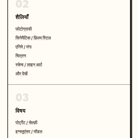
02
शैलियाँ
फोटोग्राफी
सिनेमैटिक / फ़िल्म स्टिल
एनिमे / मंगा
चित्रण
स्केच / लाइन आर्ट
और देखें
03
विषय
पोर्ट्रेट / सेल्फ़ी
इन्फ्लुएंसर / मॉडल