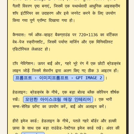
गैलरी विवरण पृष्ठ बनाएं, जिसमें एक यथार्थवादी आधुनिक आइसक्रीम 
ब्लॉग
शॉप इंटीरियर का उदाहरण और इसे जनरेट करने के लिए उपयोग 
किया गया पूर्ण प्रॉम्प्ट दिखाया गया हो।

अपडेट
कैनवास: गर्म ऑफ-व्हाइट बैकग्राउंड पर 720×1136 का वर्टिकल 
वेब-पेज स्क्रीनशॉट, जिसमें पर्याप्त मार्जिन और एक मिनिमलिस्ट 
एडिटोरियल लेआउट हो।

टॉप नेविगेशन: ऊपर बाईं ओर, गहरे भूरे रंग में एक छोटी ब्रेडक्रंब 
लाइन जोड़ें जिसमें शेवरॉन द्वारा अलग किए गए ठीक 3 आइटम हों: 
프롬프트 › 이미지프롬프트 › GPT IMAGE 2
।

हेडलाइन: ब्रेडक्रंब के नीचे, एक बड़ा बोल्ड ब्लैक कोरियन शीर्षक 
रखें: 
모던한 아이스크림 매장 인테리어
। एक भारी 
सन्स-सेरिफ़ फ़ॉन्ट का उपयोग करें, बाईं ओर अलाइन करें।

हीरो इमेज कार्ड: हेडलाइन के नीचे, पतले गहरे बॉर्डर और हल्की 
छाया के साथ एक बड़ा राउंडेड-रेक्टेंगल इमेज कार्ड रखें। अंदर की 