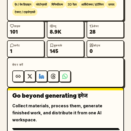
브랜드 간판, 메뉴판, 좌석, 햇살이 어우러진 따뜻
ऐप / वेब डिज़ाइन
फोटोग्राफी
मिनिमलिज़्म
3D रेंडर
आर्किटेक्चर / इंटीरियर
उत्पाद
하고 미니멀한 아이스크림 카페 인테리어의 사실적
टेक्स्ट / टाइपोग्राफी
인 건축 시각화 프롬프트입니다.
लाइक
व्यू
शेयर
प्रॉम्प्ट पैनल: विवरण के नीचे, गोल कोनों और हल्के पीले रंग के 
101
8.9K
28
कंटेंट एरिया वाला एक बड़ा बॉर्डर वाला पैनल बनाएं। इस पैनल के 
शीर्ष पर, बाईं ओर “프롬프트” लेबल वाला एक सफेद हेडर बार 
कमेंट
बुकमार्क
कोट्स
जोड़ें। हेडर बार के दाईं ओर, ठीक 3 कंट्रोल शामिल करें: “무
1
145
0
료로 이미지 생성 →” लेबल वाला एक काला बटन, एक छोटे 
अनुवाद आइकन के साथ “번역 전” लेबल वाला एक सफेद बटन, 
शेयर करें
और एक स्क्वायर कॉपी आइकन बटन।

प्रॉम्प्ट बॉडी: पीले पैनल को एक साफ सन्स-सेरिफ़ फ़ॉन्ट, गहरे भूरे 
रंग, बाईं ओर अलाइन किए गए घने कोरियन पैराग्राफ टेक्स्ट से 
Go beyond generating इमेज
भरें। ठीक 3 इनलाइन टोकन को हल्के नीले रंग के राउंडेड 
हाईलाइट बॉक्स के साथ हाईलाइट करें: “Some ice”, 
Collect materials, process them, generate
“Sweet, Yogurt, Classic”, और “Have Someice 
finished work, and distribute it from one AI
Day”। इस बॉडी टेक्स्ट का उपयोग करें: 
workspace.
따뜻한 늦은 오후의 햇살이 비치는, Some ice라는 
이름의 모던하고 미니멀한 아이스크림 매장 내부를 