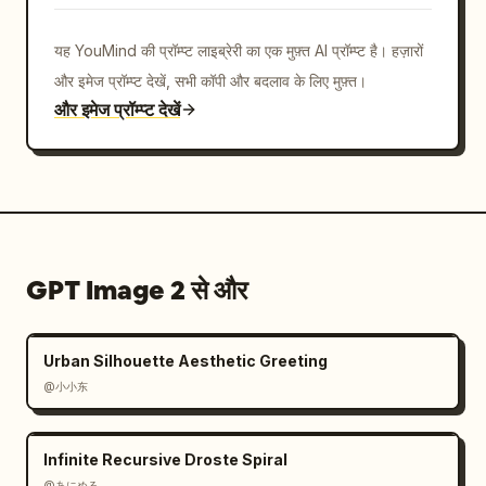
색 금속 난간, 그리고 저 멀리 벽돌 벽과 유리문이 
살짝 보이는 계단과 좁은 통로를 추가하세요. 차분
한 스칸디나비아-재팬 스타일의 카페 미학, 자연 소
यह YouMind की प्रॉम्प्ट लाइब्रेरी का एक मुफ़्त AI प्रॉम्प्ट है। हज़ारों
재, 사실적인 글로벌 일루미네이션, 부드러운 깊이
और इमेज प्रॉम्प्ट देखें, सभी कॉपी और बदलाव के लिए मुफ़्त।
감, 깔끔한 구도를 사용하세요. 직원 1명을 제외한 
사람은 없어야 하며, 어수선함이나 워터마크 없이 
और इमेज प्रॉम्प्ट देखें
3:2 가로 비율로 생성하세요.
विजुअल स्टाइल: एक पॉलिश किए गए कोरियन डिज़ाइन-रिसोर्स 
वेबसाइट स्क्रीनशॉट से मेल खाएं। स्पष्ट टाइपोग्राफी, सूक्ष्म बॉर्डर, 
गोल कोने, गर्म तटस्थ रंग और यथार्थवादी छाया का उपयोग करें। 
सुनिश्चित करें कि सभी दृश्यमान UI टेक्स्ट पढ़ने योग्य हों, जिसमें 
कोई यादृच्छिक अतिरिक्त लेबल, कोई वॉटरमार्क और कोई ब्राउज़र 
GPT Image 2 से और
क्रोम न हो।
Urban Silhouette Aesthetic Greeting
@小小东
Infinite Recursive Droste Spiral
@あにめる