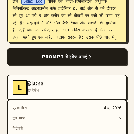
छवि 
Some ice
 नामक एक फोटो-रियलिस्टिक आधुनिक 
मिनिमलिस्ट आइसक्रीम कैफे इंटीरियर है: बाईं ओर से गर्म दोपहर 
की धूप आ रही है और क्रीम रंग की दीवारों पर पत्तों की छाया पड़ 
रही है; अग्रभूमि में छोटे गोल कैफे टेबल और लकड़ी की कुर्सियां 
हैं; दाईं ओर एक सफेद टाइल वाला सर्विस काउंटर है जिस पर 
एप्रन पहने हुए एक महिला स्टाफ सदस्य है; उसके पीछे चार मेनू 
बोर्ड, एक ग्रे कंक्रीट की दीवार, एक iMac-स्टाइल रजिस्टर, 
पेपर बैग और छोटे बक्सों के साथ क्रीम रंग की शेल्फिंग, और ऊपर 
PROMPT से इमेज बनाएं
“Some ice” लिखा हुआ एक म्यूट ग्रे शॉप साइन है। ग्राहक 
क्षेत्र में ठीक 6 दृश्यमान गोल टेबल शामिल करें: बाईं अग्रभूमि में 
2, बाईं मध्य दीवार के साथ 2, और दाईं ओर 2। ठीक 10 
दृश्यमान कुर्सियां शामिल करें: ज्यादातर पतले धातु के पैरों वाली गर्म 
@lucas
L
लकड़ी की कुर्सियां, साथ ही दाईं ओर एक काली कुर्सी। काउंटर के 
मूल देखें
पीछे ठीक 4 ओवरहेड मेनू बोर्ड, बाईं दीवार पर ठीक 3 फ़्रेमयुक्त 
पोस्टर/मेनू पीस, और दाईं दीवार पर ठीक 3 छोटी डिस्प्ले शेल्फ 
प्रकाशित
14 जून 2026
शामिल करें। कोई ग्राहक नहीं, केवल एक कर्मचारी।

मूल भाषा
EN
विवरण पैराग्राफ: हीरो इमेज के नीचे, गहरे भूरे रंग में एक छोटा 
कैटेगरी
कोरियन वाक्य जोड़ें: 