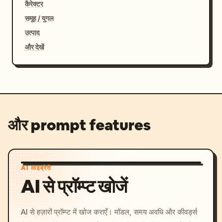
कैरेक्टर
समूह / युगल
उत्पाद
और देखें
और prompt features
AI लाइब्रेरी
AI से प्रॉम्प्ट खोजें
AI से हज़ारों प्रॉम्प्ट में खोज कराएँ। मॉडल, समय अवधि और कीवर्ड्स