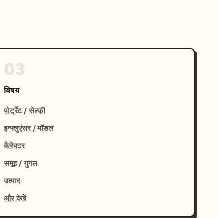
03
विषय
पोर्ट्रेट / सेल्फ़ी
इन्फ्लुएंसर / मॉडल
कैरेक्टर
समूह / युगल
उत्पाद
और देखें