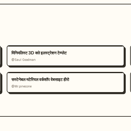
मिनिमलिस्ट 3D क्ले इलस्ट्रेशन टेम्प्लेट
@Saul Goodman
सस्टेनेबल मटेरियल वर्कशॉप वेबसाइट हीरो
@Mr.pinecone