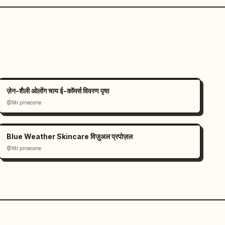
ज़ेन-शैली ओलोंग चाय ई-कॉमर्स विवरण पृष्ठ
@Mr.pinecone
Blue Weather Skincare विज़ुअल प्रपोज़ल
@Mr.pinecone