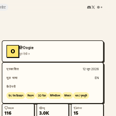
पडेट
@Oogie
O
मूल देखें
प्रकाशित
12 जून 2026
मूल भाषा
EN
कैटेगरी
ऐप / वेब डिज़ाइन
चित्रण
3D रेंडर
मिनिमलिज़्म
कैरेक्टर
सार / पृष्ठभूमि
लाइक
व्यू
शेयर
116
3.0K
15