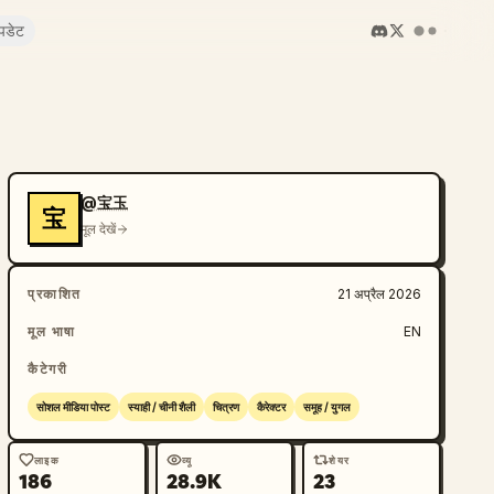
पडेट
@宝玉
宝
मूल देखें
प्रकाशित
21 अप्रैल 2026
मूल भाषा
EN
कैटेगरी
सोशल मीडिया पोस्ट
स्याही / चीनी शैली
चित्रण
कैरेक्टर
समूह / युगल
लाइक
व्यू
शेयर
186
28.9K
23