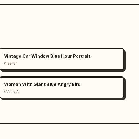
Vintage Car Window Blue Hour Portrait
@Sairah
Woman With Giant Blue Angry Bird
@Alina Ai