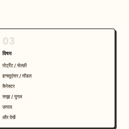
03
विषय
पोर्ट्रेट / सेल्फ़ी
इन्फ्लुएंसर / मॉडल
कैरेक्टर
समूह / युगल
उत्पाद
और देखें