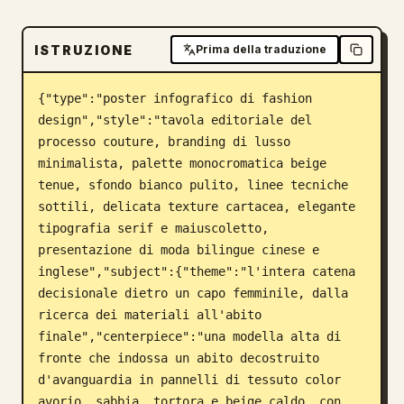
Blog
ISTRUZIONE
Prima della traduzione
Aggiornamenti
{"type":"poster infografico di fashion 
design","style":"tavola editoriale del 
processo couture, branding di lusso 
minimalista, palette monocromatica beige 
tenue, sfondo bianco pulito, linee tecniche 
sottili, delicata texture cartacea, elegante 
tipografia serif e maiuscoletto, 
presentazione di moda bilingue cinese e 
inglese","subject":{"theme":"l'intera catena 
decisionale dietro un capo femminile, dalla 
ricerca dei materiali all'abito 
finale","centerpiece":"una modella alta di 
fronte che indossa un abito decostruito 
d'avanguardia in pannelli di tessuto color 
avorio, sabbia, tortora e beige caldo, con 