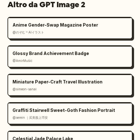
design","Riunione 
Altro da GPT Image 2
tecnica","Merchandising","Controllo 
qualità"]},{"title":"Presentazione del 
capo","position":"in basso al 
Anime Gender-Swap Magazine Poster
centro","count":5,"labels":["Look","Fronte e 
@のぞむ＊AIイラスト
retro finiti","Etichetta e 
cm","Packaging","Dettaglio"]},
Glossy Brand Achievement Badge
{"title":"Indossato finale","position":"in 
@AmirMušić
basso, centro-destra","count":4,"labels":
["Drappeggio","Proporzione","Movimento in 
azione","Primo piano"]},{"title":"Sintesi 
Miniature Paper-Craft Travel Illustration
causale","position":"in basso a 
@simeon-sanai
destra","count":6,"labels":["Base 
materiale","Giudizio estetico","Ingegneria 
strutturale","Precisione 
Graffiti Stairwell Sweet-Goth Fashion Portrait
artigianale","Negoziazione corporea","Tutto 
@serein ｜买美股上币安
ciò modella un unico 
risultato"]}],"additional_elements":
{"technical_drawings":12,"fabric_swatches":8,
Celestial Jade Palace Lake