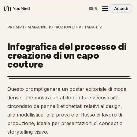
Accedi
YouMind
Panoramica
PROMPT
›
IMMAGINE ISTRUZIONE
›
GPT IMAGE 2
Infografica del processo di
Casi d'uso
creazione di un capo
couture
Abilità
Prompt
Questo prompt genera un poster editoriale di moda
denso, che mostra un abito couture decostruito
Prezzi
circondato da pannelli etichettati relativi al design,
alla modellistica, alla prova e al flusso di lavoro di
produzione, ideale per presentazioni di concept o
Scarica
storytelling visivo.