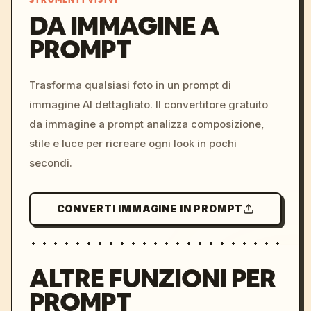
STRUMENTI VISIVI
DA IMMAGINE A
PROMPT
/imagine prompt: cinemati
c, cyberpunk sunset, neon
colors, 8k --v 6.0
Trasforma qualsiasi foto in un prompt di
immagine AI dettagliato. Il convertitore gratuito
da immagine a prompt analizza composizione,
stile e luce per ricreare ogni look in pochi
secondi.
CONVERTI IMMAGINE IN PROMPT
ALTRE FUNZIONI PER
PROMPT