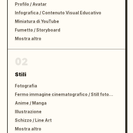
Profilo / Avatar
alto","composition":"infografica di qualità 
Infografica / Contenuto Visual Educativo
editoriale con la modella centrata e pannelli 
laterali modulari 
Miniatura di YouTube
stretti","mood":"intellettuale, raffinato, 
Fumetto / Storyboard
orientato al processo, atelier couture"}}
Mostra altro
02
Stili
Fotografia
Fermo immagine cinematografico / Still fotografico
Anime / Manga
Illustrazione
Schizzo / Line Art
Mostra altro