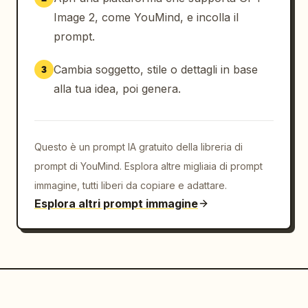
destra","count":6,"labels":["Sviluppo 
Image 2, come YouMind, e incolla il
cartamodello","Linea di 
prompt.
pannello","Equilibrio","Direzione del 
filo","Modellistica","Drappeggio"]},
Cambia soggetto, stile o dettagli in base
3
{"title":"Taglio e 
alla tua idea, poi genera.
prototipazione","position":"a destra, 
centro","count":5,"labels":
["Taglio","Piazzamento","Cucitura del 
campione","Sequenza di combinazione","Test 
Questo è un prompt IA gratuito della libreria di
tecnologico"]},{"title":"Prova e 
prompt di YouMind. Esplora altre migliaia di prompt
correzione","position":"a destra, centro-
immagine, tutti liberi da copiare e adattare.
basso","count":4,"labels":["Prova di 
Esplora altri prompt immagine
vestibilità","Prima","Dopo","Revisione"]},
{"title":"Collaborazione del 
team","position":"in basso a 
sinistra","count":8,"labels":["Team di 
design","Modellista","Tavolo da 
taglio","Modella prova","Revisione 