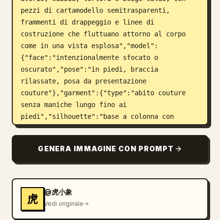
pezzi di cartamodello semitrasparenti, 
frammenti di drappeggio e linee di 
costruzione che fluttuano attorno al corpo 
come in una vista esplosa","model":
{"face":"intenzionalmente sfocato o 
oscurato","pose":"in piedi, braccia 
rilassate, posa da presentazione 
couture"},"garment":{"type":"abito couture 
senza maniche lungo fino ai 
piedi","silhouette":"base a colonna con 
drammatici drappeggi asimmetrici a strati, 
pieghe scultoree, pannelli inferiori svasati 
GENERA IMMAGINE CON PROMPT
ed estensioni frammentate simili a 
cartamodelli","materials":"tessuto opaco, 
sovrapposizioni simili a organza trasparente, 
texture di tela di mussola, estetica da 
@虎小象
虎
cartamodello"}},"layout":
Vedi originale
{"orientation":"poster 