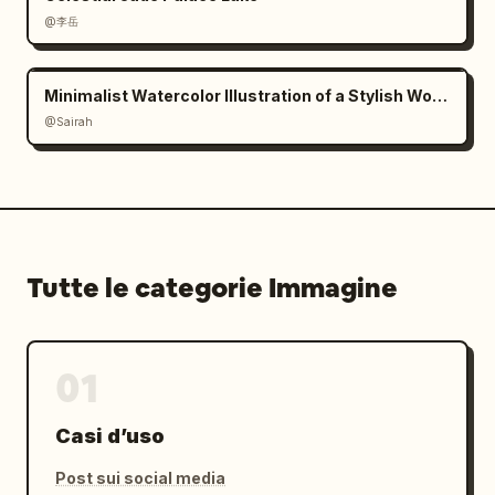
"process_photos":23,"mini figure 
@李岳
sketches":10,"diagram_arrows":"molte sottili 
frecce di annotazione e richiami numerati che 
collegano le fasi del processo al capo 
Minimalist Watercolor Illustration of a Stylish Woman
centrale"}},"text":{"headline_cn":"一件女装诞生
@Sairah
的因果链","headline_en":"THE CAUSAL CHAIN OF A 
WOMEN'S GARMENT","top_right_quote":"Un capo 
finito è visibile, la collaborazione resa 
visibile. Ogni cucitura conserva una 
decisione.","footer":"Un capo esiste grazie a 
Tutte le categorie Immagine
innumerevoli decisioni."},"color_palette":
{"primary":"
avorio, crema, sabbia, beige, tortora
","background":"bianco caldo","accent":"linee 
01
grigio chiaro e testo marrone 
tenue"},"rendering":
Casi d’uso
{"lighting":"illuminazione da studio morbida, 
diffusa e con ombre 
Post sui social media
leggere","detail_level":"molto 