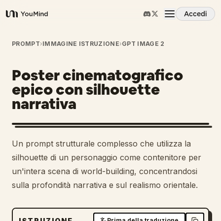
Accedi
YouMind
Panoramica
PROMPT
›
IMMAGINE ISTRUZIONE
›
GPT IMAGE 2
Poster cinematografico
Casi d'uso
epico con silhouette
narrativa
Abilità
Prompt
Un prompt strutturale complesso che utilizza la
silhouette di un personaggio come contenitore per
Prezzi
un'intera scena di world-building, concentrandosi
sulla profondità narrativa e sul realismo orientale.
Scarica
ISTRUZIONE
Prima della traduzione