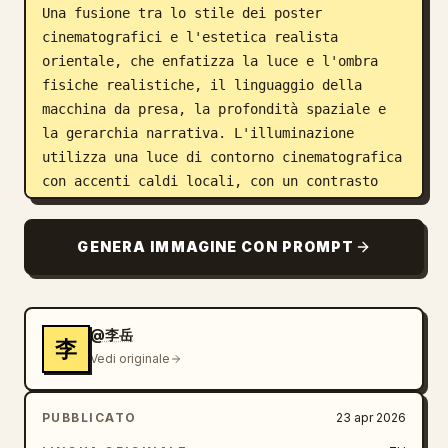
Una fusione tra lo stile dei poster 
cinematografici e l'estetica realista 
orientale, che enfatizza la luce e l'ombra 
fisiche realistiche, il linguaggio della 
macchina da presa, la profondità spaziale e 
la gerarchia narrativa. L'illuminazione 
utilizza una luce di contorno cinematografica 
con accenti caldi locali, con un contrasto 
freddo-caldo sobrio e realistico, aggiungendo 
luce volumetrica e nebbia leggera per 
GENERA IMMAGINE CON PROMPT
migliorare il senso dello spazio. Le texture 
devono essere realistiche (architettura, 
seta, pelle, pietra), evitando tratti 
puramente pittorici, mantenendo una morbida 
@李岳
李
prospettiva atmosferica ma ottimizzata per la 
Vedi originale
profondità di campo cinematografica e il 
controllo della messa a fuoco. Grana della 
PUBBLICATO
23 apr 2026
pellicola fine, con pennellate sui bordi 
modificate in morbide transizioni 