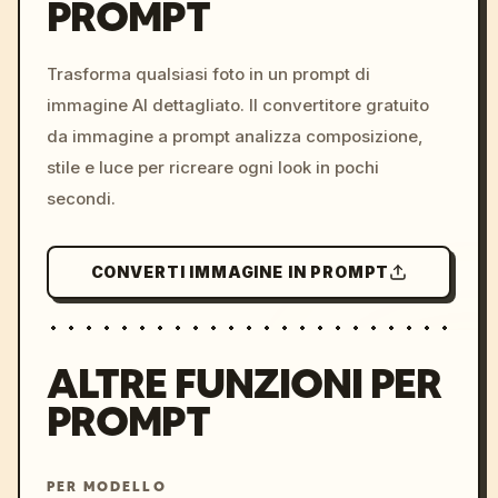
PROMPT
/imagine prompt: cinemati
c, cyberpunk sunset, neon
colors, 8k --v 6.0
Trasforma qualsiasi foto in un prompt di
immagine AI dettagliato. Il convertitore gratuito
da immagine a prompt analizza composizione,
stile e luce per ricreare ogni look in pochi
secondi.
CONVERTI IMMAGINE IN PROMPT
ALTRE FUNZIONI PER
PROMPT
PER MODELLO