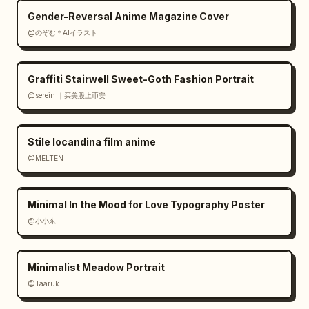
Gender-Reversal Anime Magazine Cover
@のぞむ＊AIイラスト
Graffiti Stairwell Sweet-Goth Fashion Portrait
@serein ｜买美股上币安
Stile locandina film anime
@MELTEN
Minimal In the Mood for Love Typography Poster
@小小东
Minimalist Meadow Portrait
@Taaruk