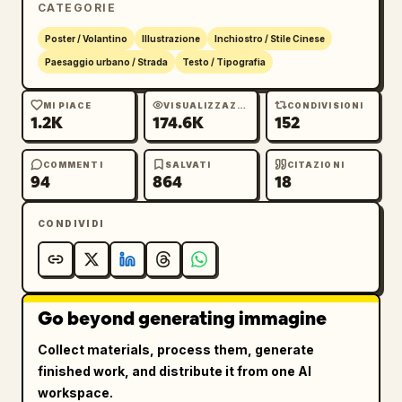
CATEGORIE
Poster / Volantino
Illustrazione
Inchiostro / Stile Cinese
Paesaggio urbano / Strada
Testo / Tipografia
MI PIACE
VISUALIZZAZIONI
CONDIVISIONI
1.2K
174.6K
152
COMMENTI
SALVATI
CITAZIONI
94
864
18
CONDIVIDI
Go beyond generating immagine
Collect materials, process them, generate
finished work, and distribute it from one AI
workspace.