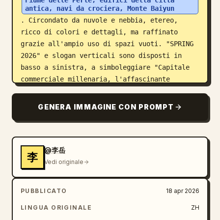
Fiume delle Perle, edifici della città 
antica, navi da crociera, Monte Baiyun
. Circondato da nuvole e nebbia, etereo, 
ricco di colori e dettagli, ma raffinato 
grazie all'ampio uso di spazi vuoti. "SPRING 
2026" e slogan verticali sono disposti in 
basso a sinistra, a simboleggiare "Capitale 
commerciale millenaria, l'affascinante 
Guangzhou". Tipografia bella e chiara, 
formato 9:16.
GENERA IMMAGINE CON PROMPT
@李岳
李
Vedi originale
PUBBLICATO
18 apr 2026
LINGUA ORIGINALE
ZH