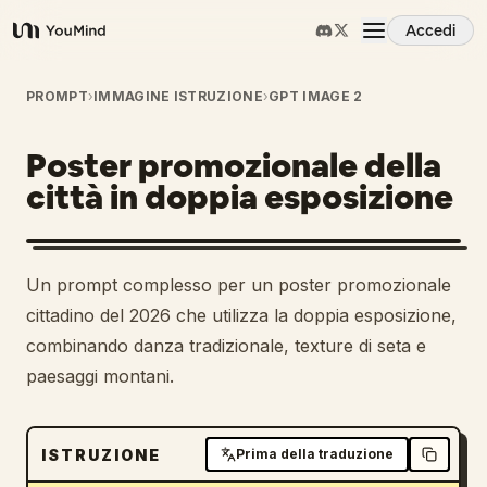
Accedi
YouMind
Panoramica
PROMPT
›
IMMAGINE ISTRUZIONE
›
GPT IMAGE 2
Poster promozionale della
Casi d'uso
città in doppia esposizione
Abilità
Un prompt complesso per un poster promozionale
Prompt
cittadino del 2026 che utilizza la doppia esposizione,
combinando danza tradizionale, texture di seta e
paesaggi montani.
Prezzi
Scarica
ISTRUZIONE
Prima della traduzione