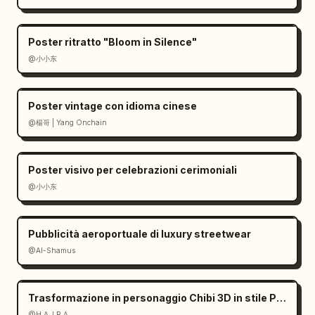
Poster ritratto "Bloom in Silence"
@小小东
Poster vintage con idioma cinese
@楊哥 | Yang Onchain
Poster visivo per celebrazioni cerimoniali
@小小东
Pubblicità aeroportuale di luxury streetwear
@Al-Shamus
Trasformazione in personaggio Chibi 3D in stile Pixar
@H A J R A