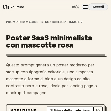
Accedi
YouMind
Panoramica
PROMPT
›
IMMAGINE ISTRUZIONE
›
GPT IMAGE 2
Poster SaaS minimalista
Casi d'uso
con mascotte rosa
Abilità
Questo prompt genera un poster moderno per
Prompt
startup con tipografia editoriale, una simpatica
mascotte a forma di blob e un design ad alto
contrasto nero e rosa, ideale per landing page o
Prezzi
mockup di campagne.
Scarica
ISTRUZIONE
Prima della traduzione