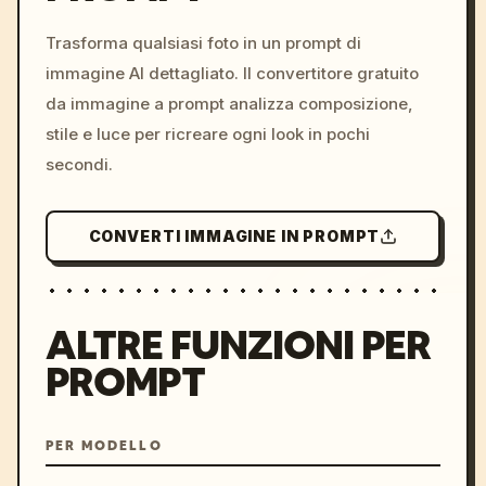
c, cyberpunk sunset, neon
colors, 8k --v 6.0
Trasforma qualsiasi foto in un prompt di
immagine AI dettagliato. Il convertitore gratuito
da immagine a prompt analizza composizione,
stile e luce per ricreare ogni look in pochi
secondi.
CONVERTI IMMAGINE IN PROMPT
ALTRE FUNZIONI PER
PROMPT
PER MODELLO