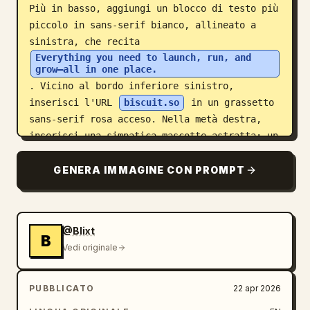
Più in basso, aggiungi un blocco di testo più 
piccolo in sans-serif bianco, allineato a 
sinistra, che recita 
Everything you need to launch, run, and 
grow—all in one place.
. Vicino al bordo inferiore sinistro, 
inserisci l'URL 
biscuit.so
 in un grassetto 
sans-serif rosa acceso. Nella metà destra, 
inserisci una simpatica mascotte astratta: un 
personaggio a forma di blob rosa, arrotondato 
e irregolare, con bordi smerlati, 2 grandi 
GENERA IMMAGINE CON PROMPT
occhi circolari color crema e nero, 1 piccola 
bocca curva sorridente e 2 minuscole mani 
arrotondate che poggiano sopra una grande 
@Blixt
forma curva rosa in primo piano che si eleva 
B
Vedi originale
dal bordo inferiore come una collina o una 
superficie di prodotto. Aggiungi un denso 
campo di macchioline e particelle spray rosa 
PUBBLICATO
22 apr 2026
acceso nel quadrante in alto a destra che 