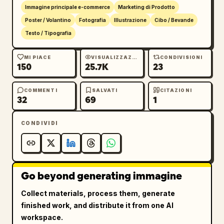
icone delle caratteristiche impilate 
Immagine principale e-commerce
Marketing di Prodotto
verticalmente con brevi didascalie in cinese: 
Poster / Volantino
Fotografia
Illustrazione
Cibo / Bevande
un'icona a foglia per la maturazione 
Testo / Tipografia
naturale, un'icona a frutto per la succosità 
e un'icona a cuore per il ricco valore 
MI PIACE
VISUALIZZAZIONI
CONDIVISIONI
150
25.7K
23
nutrizionale. Vicino al bordo inferiore 
sinistro, aggiungi un grande testo in stile 
pennello bianco in cinese 
蓝莓
, una riga 
COMMENTI
SALVATI
CITAZIONI
32
69
1
secondaria 
膳食纤维+花青素
 e una piccola riga 
per il peso netto che indica 125克. Utilizza 
CONDIVIDI
una gradazione di colore blu freddo, 
un'illuminazione commerciale nitida, riflessi 
scintillanti sul coperchio in plastica, 
un'estetica da packaging per supermercati 
premium, dettagli elevati, fotografia di 
Go beyond generating immagine
prodotto realistica unita a un design grafico 
Collect materials, process them, generate
raffinato.
finished work, and distribute it from one AI
workspace.