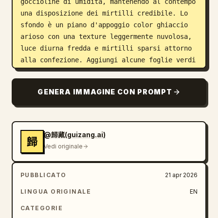
goccioline di umidità, mantenendo al contempo 
una disposizione dei mirtilli credibile. Lo 
sfondo è un piano d'appoggio color ghiaccio 
arioso con una texture leggermente nuvolosa, 
luce diurna fredda e mirtilli sparsi attorno 
alla confezione. Aggiungi alcune foglie verdi 
sfocate che entrano dai bordi in alto a 
destra e in basso a destra per una sensazione 
GENERA IMMAGINE CON PROMPT
di freschezza naturale. Nell'angolo in alto a 
destra, includi una piccola immagine a 
inserto che mostri la confezione originale 
del prodotto vista dall'alto su una 
@歸藏(guizang.ai)
歸
superficie marrone calda, come una miniatura 
Vedi originale
di riferimento. Sul lato sinistro, crea una 
tipografia promozionale in cinese con un 
PUBBLICATO
21 apr 2026
grande titolo in calligrafia blu scuro 
决茗新
, seguito da 2 righe di testo più 
LINGUA ORIGINALE
EN
piccole: 
新鲜蓝莓 自然之选
 e 
CATEGORIE
每一颗都是自然的礼物
. Sotto, posiziona 3 