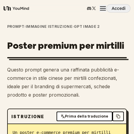
Accedi
YouMind
Panoramica
PROMPT
›
IMMAGINE ISTRUZIONE
›
GPT IMAGE 2
Poster premium per mirtilli
Casi d'uso
Abilità
Questo prompt genera una raffinata pubblicità e-
commerce in stile cinese per mirtilli confezionati,
Prompt
ideale per il branding di supermercati, schede
prodotto e poster promozionali.
Prezzi
ISTRUZIONE
Prima della traduzione
Scarica
Un poster e-commerce premium per mirtilli 