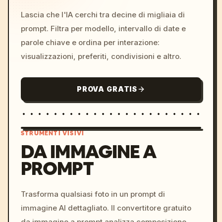
Lascia che l'IA cerchi tra decine di migliaia di
prompt. Filtra per modello, intervallo di date e
parole chiave e ordina per interazione:
visualizzazioni, preferiti, condivisioni e altro.
PROVA GRATIS
STRUMENTI VISIVI
DA IMMAGINE A
PROMPT
/imagine prompt: cinemati
c, cyberpunk sunset, neon
colors, 8k --v 6.0
Trasforma qualsiasi foto in un prompt di
immagine AI dettagliato. Il convertitore gratuito
da immagine a prompt analizza composizione,