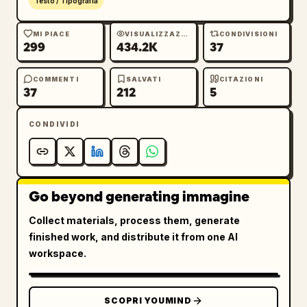
Testo / Tipografia
MI PIACE
VISUALIZZAZIONI
CONDIVISIONI
299
434.2K
37
COMMENTI
SALVATI
CITAZIONI
37
212
5
CONDIVIDI
Go beyond generating immagine
Collect materials, process them, generate
finished work, and distribute it from one AI
workspace.
SCOPRI YOUMIND