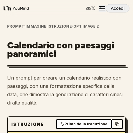
Accedi
YouMind
Panoramica
PROMPT
›
IMMAGINE ISTRUZIONE
›
GPT IMAGE 2
Calendario con paesaggi
Casi d'uso
panoramici
Abilità
Un prompt per creare un calendario realistico con
Prompt
paesaggi, con una formattazione specifica della
data, che dimostra la generazione di caratteri cinesi
di alta qualità.
Prezzi
Scarica
ISTRUZIONE
Prima della traduzione