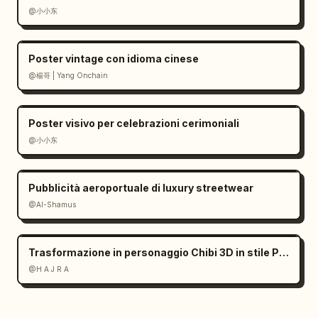
@小小东
Poster vintage con idioma cinese
@楊哥 | Yang Onchain
Poster visivo per celebrazioni cerimoniali
@小小东
Pubblicità aeroportuale di luxury streetwear
@Al-Shamus
Trasformazione in personaggio Chibi 3D in stile Pixar
@H A J R A