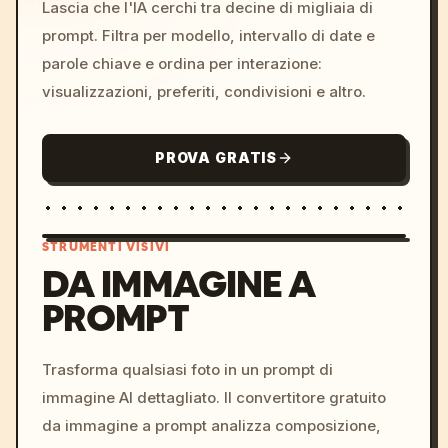
Lascia che l'IA cerchi tra decine di migliaia di
prompt. Filtra per modello, intervallo di date e
parole chiave e ordina per interazione:
visualizzazioni, preferiti, condivisioni e altro.
PROVA GRATIS
STRUMENTI VISIVI
DA IMMAGINE A
PROMPT
/imagine prompt: cinemati
c, cyberpunk sunset, neon
colors, 8k --v 6.0
Trasforma qualsiasi foto in un prompt di
immagine AI dettagliato. Il convertitore gratuito
da immagine a prompt analizza composizione,