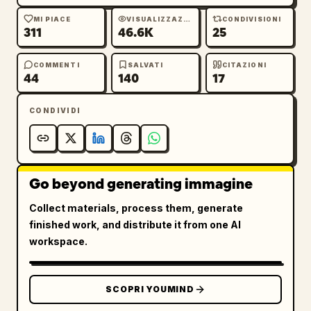
MI PIACE
VISUALIZZAZIONI
CONDIVISIONI
311
46.6K
25
COMMENTI
SALVATI
CITAZIONI
44
140
17
CONDIVIDI
Go beyond generating immagine
Collect materials, process them, generate
finished work, and distribute it from one AI
workspace.
SCOPRI YOUMIND