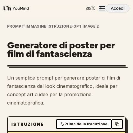
Accedi
YouMind
Panoramica
PROMPT
›
IMMAGINE ISTRUZIONE
›
GPT IMAGE 2
Generatore di poster per
Casi d'uso
film di fantascienza
Abilità
Un semplice prompt per generare poster di film di
Prompt
fantascienza dal look cinematografico, ideale per
concept art o idee per la promozione
cinematografica.
Prezzi
Scarica
ISTRUZIONE
Prima della traduzione