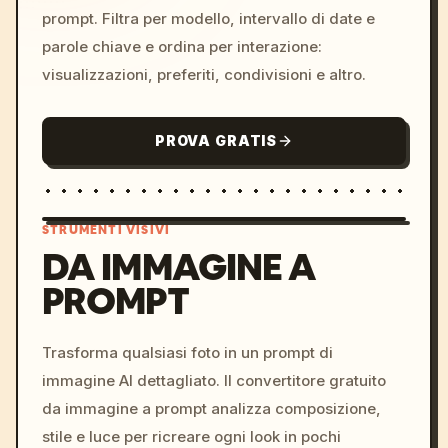
prompt. Filtra per modello, intervallo di date e
parole chiave e ordina per interazione:
visualizzazioni, preferiti, condivisioni e altro.
PROVA GRATIS
STRUMENTI VISIVI
DA IMMAGINE A
PROMPT
/imagine prompt: cinemati
c, cyberpunk sunset, neon
colors, 8k --v 6.0
Trasforma qualsiasi foto in un prompt di
immagine AI dettagliato. Il convertitore gratuito
da immagine a prompt analizza composizione,
stile e luce per ricreare ogni look in pochi