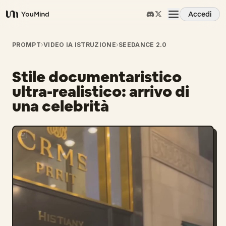
Accedi
YouMind
Panoramica
PROMPT
›
VIDEO IA ISTRUZIONE
›
SEEDANCE 2.0
Stile documentaristico
Casi d'uso
ultra-realistico: arrivo di
una celebrità
Abilità
Prompt
Prezzi
Scarica