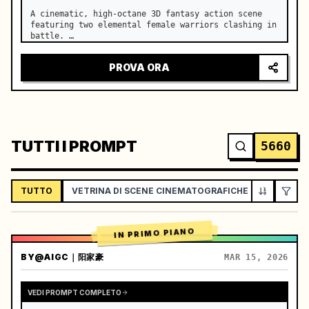
A cinematic, high-octane 3D fantasy action scene 
featuring two elemental female warriors clashing in 
battle. …
PROVA ORA
TUTTI I PROMPT
5660
TUTTO
VETRINA DI SCENE CINEMATOGRAFICHE
VLOG / L
IN PRIMO PIANO
BY
@AIGC｜阳家豪
MAR 15, 2026
VEDI PROMPT COMPLETO