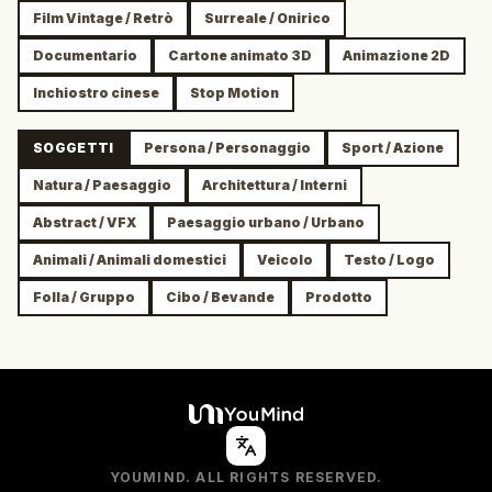
Film Vintage / Retrò
Surreale / Onirico
Documentario
Cartone animato 3D
Animazione 2D
Inchiostro cinese
Stop Motion
SOGGETTI
Persona / Personaggio
Sport / Azione
Natura / Paesaggio
Architettura / Interni
Abstract / VFX
Paesaggio urbano / Urbano
Animali / Animali domestici
Veicolo
Testo / Logo
Folla / Gruppo
Cibo / Bevande
Prodotto
YOUMIND. ALL RIGHTS RESERVED.