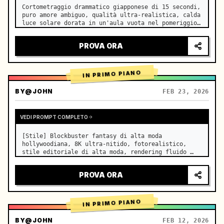
Cortometraggio drammatico giapponese di 15 secondi, 
puro amore ambiguo, qualità ultra-realistica, calda 
luce solare dorata in un'aula vuota nel pomeriggio, 
che filtra attraverso le persiane sui banchi 
affiancati, sottili moti di polvere che fluttuano 
PROVA ORA
lentament…
IN PRIMO PIANO
BY
@JOHN
FEB 23, 2026
VEDI PROMPT COMPLETO
[Stile] Blockbuster fantasy di alta moda 
hollywoodiana, 8K ultra-nitido, fotorealistico, 
stile editoriale di alta moda, rendering fluido 
Unreal Engine 5, illusione visiva. [Durata] 15 
secondi. [Scena] Una distesa infinita e realistica 
PROVA ORA
di Salar de Uyuni (Sky Mi…
IN PRIMO PIANO
BY
@JOHN
FEB 12, 2026