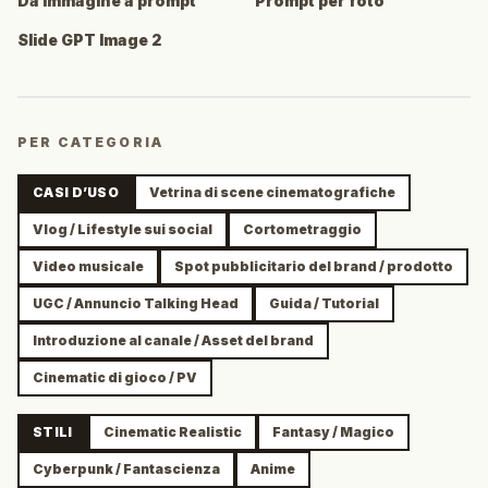
Da immagine a prompt
Prompt per foto
Slide GPT Image 2
PER CATEGORIA
CASI D’USO
Vetrina di scene cinematografiche
Vlog / Lifestyle sui social
Cortometraggio
Video musicale
Spot pubblicitario del brand / prodotto
UGC / Annuncio Talking Head
Guida / Tutorial
Introduzione al canale / Asset del brand
Cinematic di gioco / PV
STILI
Cinematic Realistic
Fantasy / Magico
Cyberpunk / Fantascienza
Anime