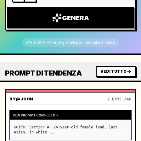
GENERA
30.000+ Prompt gratuiti per immagini e video
PROMPT DI TENDENZA
VEDI TUTTO
BY
@JOHN
2 DAYS AGO
VEDI PROMPT COMPLETO
Guide: Section A: 24-year-old female lead, East 
Asian, in white. …