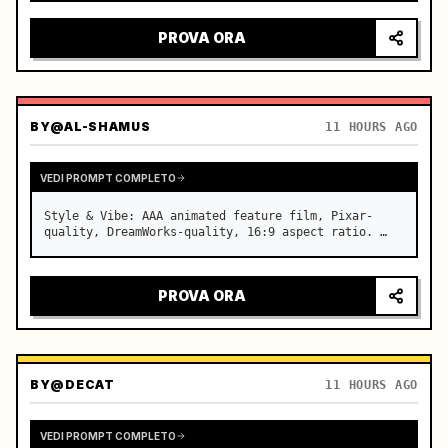
sguardo intenso, luci della città che si riflettono 
sul parabrezza, tensione che cresce prima 
PROVA ORA
dell'accelerazione improv…
BY
@AL-SHAMUS
11 HOURS AGO
VEDI PROMPT COMPLETO
Style & Vibe: AAA animated feature film, Pixar-
quality, DreamWorks-quality, 16:9 aspect ratio. …
PROVA ORA
BY
@DECAT
11 HOURS AGO
VEDI PROMPT COMPLETO