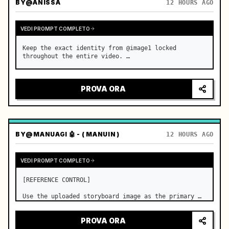
BY
@ANISSA
12 HOURS AGO
VEDI PROMPT COMPLETO
Keep the exact identity from @image1 locked 
throughout the entire video. …
PROVA ORA
BY
@MANUAGI 🤖 - ( MANUIN )
12 HOURS AGO
VEDI PROMPT COMPLETO
[REFERENCE CONTROL]

Use the uploaded storyboard image as the primary 
visual reference for story structure, character 
design, costume design, environment, emotional 
PROVA ORA
progression, and shot order.