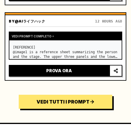
BY
@AIライフハック
12 HOURS AGO
VEDI PROMPT COMPLETO
[REFERENCE]

@image1 is a reference sheet summarizing the person 
and the stage. The upper three panels and the lower 
right face panel are used as fixed references for 
the face, hair, body type, costume, and whole body 
PROVA ORA
of the same woman appearing alone in the vi…
VEDI TUTTI I PROMPT