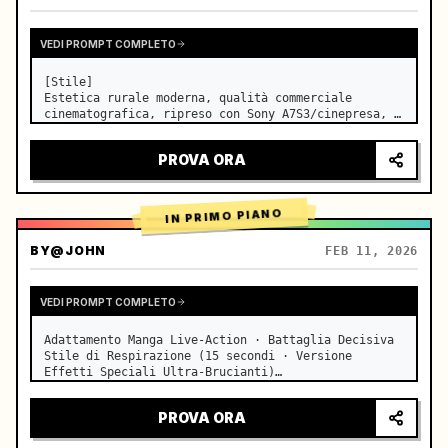
VEDI PROMPT COMPLETO
[Stile]

Estetica rurale moderna, qualità commerciale 
cinematografica, ripreso con Sony A7S3/cinepresa, 
4K/8K ultra-nitido, Extreme Macro, illuminazione 
naturale trasparente, ASMR curativo, nessuna 
PROVA ORA
sensazione di dramma in costume storico.

[Scena]

Una cucina a…
IN PRIMO PIANO
BY
@JOHN
FEB 11, 2026
VEDI PROMPT COMPLETO
Adattamento Manga Live-Action · Battaglia Decisiva 
Stile di Respirazione (15 secondi · Versione 
Effetti Speciali Ultra-Brucianti)

【Focus Principale】: Respirazione dell'Acqua (Drago 
d'Acqua Blu) VS Respirazione del Fulmine (Fulmine 
PROVA ORA
Dorato), duello live-action a…