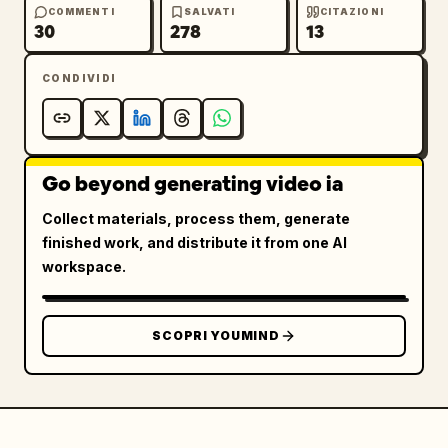
l'accento sulla scala di una grandiosa città 
COMMENTI
SALVATI
CITAZIONI
30
278
13
portuale fantasy. Non visualizzare linee 
guida rosse, frecce, segni disegnati a mano, 
CONDIVIDI
annotazioni o testo.
Go beyond generating video ia
Collect materials, process them, generate
finished work, and distribute it from one AI
workspace.
SCOPRI YOUMIND