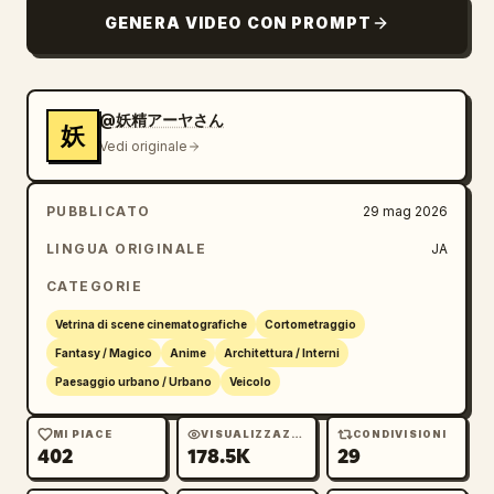
destra ed effettua un'orbita. Mantenendo la 
GENERA VIDEO CON PROMPT
torre della cattedrale al centro dello 
schermo, ruota dinamicamente in senso orario, 
mostrando le strade simili a palazzi bianchi, 
il mare blu, i ponti, le strutture portuali e 
@妖精アーヤさん
妖
le montagne lontane in modo fluido. 
Vedi originale
Successivamente, la telecamera passa sopra la 
città sulla destra ad alta velocità e scende 
PUBBLICATO
29 mag 2026
dolcemente lungo la traiettoria della linea 
rossa. Scivola bassa sopra le strade dei 
LINGUA ORIGINALE
JA
canali, le piazze, i moli e gli edifici con 
CATEGORIE
decorazioni dorate, volando verso il grande 
edificio con tetto in vetro e la strada lato 
Vetrina di scene cinematografiche
Cortometraggio
porto in primo piano a destra. Il video è 
Fantasy / Magico
Anime
Architettura / Interni
cinematografico, ad altissima definizione, 
Paesaggio urbano / Urbano
Veicolo
con movimenti di camera fluidi, un forte 
senso di velocità, motion blur naturale, 
MI PIACE
VISUALIZZAZIONI
CONDIVISIONI
402
178.5K
29
atmosfera realistica, riflessi sull'acqua, 
luce solare, nuvole tridimensionali e pone 