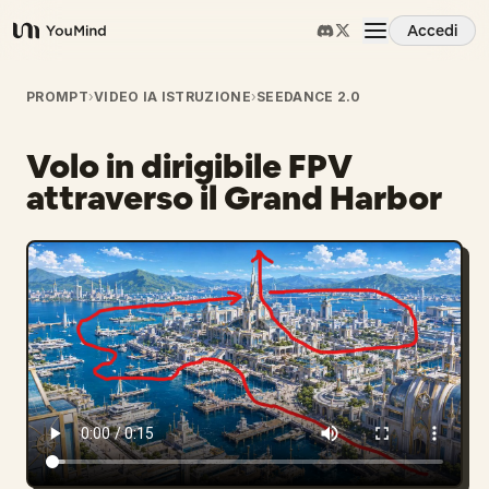
Accedi
YouMind
Panoramica
PROMPT
›
VIDEO IA ISTRUZIONE
›
SEEDANCE 2.0
Volo in dirigibile FPV
Casi d'uso
attraverso il Grand Harbor
Abilità
Prompt
Prezzi
Scarica