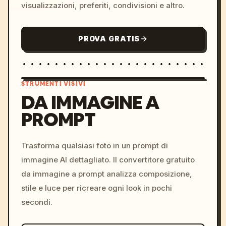
visualizzazioni, preferiti, condivisioni e altro.
PROVA GRATIS
STRUMENTI VISIVI
DA IMMAGINE A
PROMPT
/imagine prompt: cinemati
c, cyberpunk sunset, neon
colors, 8k --v 6.0
Trasforma qualsiasi foto in un prompt di
immagine AI dettagliato. Il convertitore gratuito
da immagine a prompt analizza composizione,
stile e luce per ricreare ogni look in pochi
secondi.