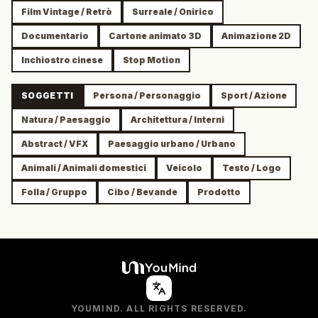
Film Vintage / Retrò
Surreale / Onirico
Documentario
Cartone animato 3D
Animazione 2D
Inchiostro cinese
Stop Motion
SOGGETTI
Persona / Personaggio
Sport / Azione
Natura / Paesaggio
Architettura / Interni
Abstract / VFX
Paesaggio urbano / Urbano
Animali / Animali domestici
Veicolo
Testo / Logo
Folla / Gruppo
Cibo / Bevande
Prodotto
YOUMIND. ALL RIGHTS RESERVED.