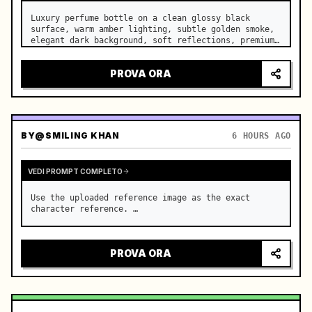
Luxury perfume bottle on a clean glossy black 
surface, warm amber lighting, subtle golden smoke, 
elegant dark background, soft reflections, premium 
fragrance advertisement, cinematic close-up, slow 
camera push-in, photorealistic, 4K. …
PROVA ORA
BY
@SMILING KHAN
6 HOURS AGO
VEDI PROMPT COMPLETO
Use the uploaded reference image as the exact 
character reference. …
PROVA ORA