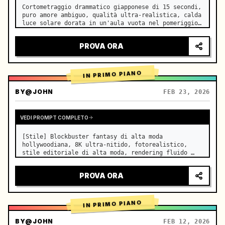
Cortometraggio drammatico giapponese di 15 secondi, 
puro amore ambiguo, qualità ultra-realistica, calda 
luce solare dorata in un'aula vuota nel pomeriggio, 
che filtra attraverso le persiane sui banchi 
affiancati, sottili moti di polvere che fluttuano 
PROVA ORA
lentament…
IN PRIMO PIANO
BY
@JOHN
FEB 23, 2026
VEDI PROMPT COMPLETO
[Stile] Blockbuster fantasy di alta moda 
hollywoodiana, 8K ultra-nitido, fotorealistico, 
stile editoriale di alta moda, rendering fluido 
Unreal Engine 5, illusione visiva. [Durata] 15 
secondi. [Scena] Una distesa infinita e realistica 
PROVA ORA
di Salar de Uyuni (Sky Mi…
IN PRIMO PIANO
BY
@JOHN
FEB 12, 2026