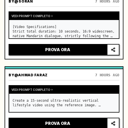
BY
@SORAN
7 HOURS AGO
VEDI PROMPT COMPLETO
[Video Specifications]

Strict total duration: 10 seconds, 16:9 widescreen, 
native Mandarin dialogue, strictly following the 
previous shot.

[Overall Style]

PROVA ORA
Cinematic realistic texture, pure ancient Chinese 
xianxia suspense atmosphere, with restrained 
martial ar…
BY
@AHMAD FARAZ
7 HOURS AGO
VEDI PROMPT COMPLETO
Create a 15-second ultra-realistic vertical 
lifestyle video using the reference image. …
PROVA ORA