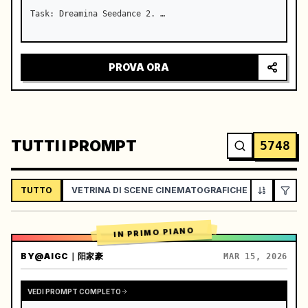
Task: Dreamina Seedance 2. …
PROVA ORA
TUTTI I PROMPT
5748
TUTTO
VETRINA DI SCENE CINEMATOGRAFICHE
VLOG / L
IN PRIMO PIANO
BY
@AIGC｜阳家豪
MAR 15, 2026
VEDI PROMPT COMPLETO