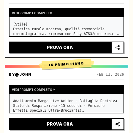
VEDI PROMPT COMPLETO
[Stile]

Estetica rurale moderna, qualità commerciale 
cinematografica, ripreso con Sony A7S3/cinepresa, 
4K/8K ultra-nitido, Extreme Macro, illuminazione 
naturale trasparente, ASMR curativo, nessuna 
PROVA ORA
sensazione di dramma in costume storico.

[Scena]

Una cucina a…
IN PRIMO PIANO
BY
@JOHN
FEB 11, 2026
VEDI PROMPT COMPLETO
Adattamento Manga Live-Action · Battaglia Decisiva 
Stile di Respirazione (15 secondi · Versione 
Effetti Speciali Ultra-Brucianti)

【Focus Principale】: Respirazione dell'Acqua (Drago 
d'Acqua Blu) VS Respirazione del Fulmine (Fulmine 
PROVA ORA
Dorato), duello live-action a…