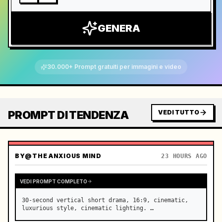
GENERA
30.000+ Prompt gratuiti per immagini e video
PROMPT DI TENDENZA
VEDI TUTTO
BY
@THE ANXIOUS MIND
23 HOURS AGO
VEDI PROMPT COMPLETO
30-second vertical short drama, 16:9, cinematic, 
luxurious style, cinematic lighting. …