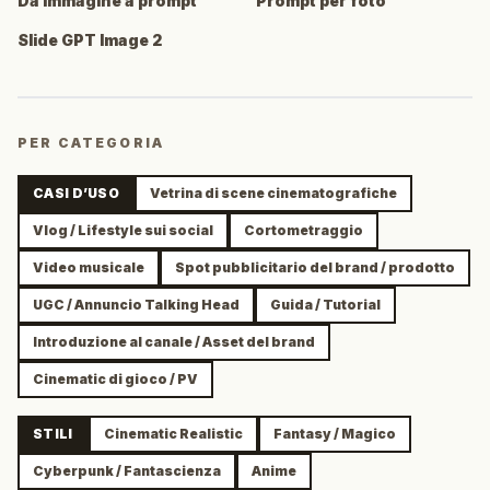
Da immagine a prompt
Prompt per foto
Slide GPT Image 2
PER CATEGORIA
CASI D’USO
Vetrina di scene cinematografiche
Vlog / Lifestyle sui social
Cortometraggio
Video musicale
Spot pubblicitario del brand / prodotto
UGC / Annuncio Talking Head
Guida / Tutorial
Introduzione al canale / Asset del brand
Cinematic di gioco / PV
STILI
Cinematic Realistic
Fantasy / Magico
Cyberpunk / Fantascienza
Anime