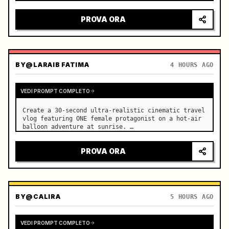
sguardo intenso, luci della città che si riflettono 
sul parabrezza, tensione che cresce prima 
PROVA ORA
dell'accelerazione improv…
BY
@LARAIB FATIMA‎
4 HOURS AGO
VEDI PROMPT COMPLETO
Create a 30-second ultra-realistic cinematic travel 
vlog featuring ONE female protagonist on a hot-air 
balloon adventure at sunrise. …
PROVA ORA
BY
@CALIRA
5 HOURS AGO
VEDI PROMPT COMPLETO