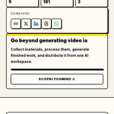
9
181
3
— Inquadratura fashion dal basso

— Movimento vlog rapido a mano

CONDIVIDI
La chitarra elettrica si intensifica.

[00:05-00:06]

Cattedrale di Notre-Dame. Si gira 
Go beyond generating video ia
improvvisamente verso la telecamera mentre la 
folla alle sue spalle si confonde in un 
Collect materials, process them, generate
timelapse con motion blur. Ride ad alta voce 
finished work, and distribute it from one AI
in giapponese:

workspace.
「ヤバい、映画みたい！！」

("È pazzesco, sembra un film!!")

SCOPRI YOUMIND
[00:06-00:08]

Montaggio rapido dell'Arco di Trionfo:

— Ampia inquadratura cinematografica sotto il 
monumento

— Transizione con salto e rotazione

— Telecamera inclinata drammaticamente verso 