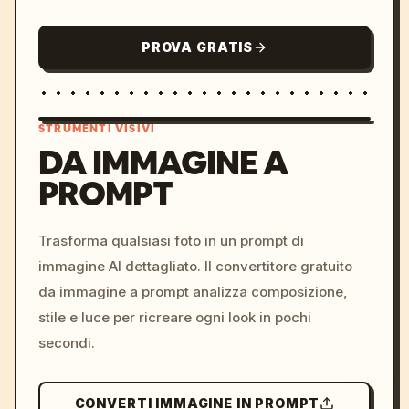
PROVA GRATIS
STRUMENTI VISIVI
DA IMMAGINE A
PROMPT
/imagine prompt: cinemati
c, cyberpunk sunset, neon
colors, 8k --v 6.0
Trasforma qualsiasi foto in un prompt di
immagine AI dettagliato. Il convertitore gratuito
da immagine a prompt analizza composizione,
stile e luce per ricreare ogni look in pochi
secondi.
CONVERTI IMMAGINE IN PROMPT