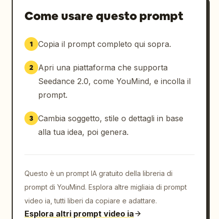
l'alto

Come usare questo prompt
— Camminata direttamente verso l'obiettivo

— Sorriso veloce in primo piano

Copia il prompt completo qui sopra.
1
— Traffico cittadino accelerato attorno a lei

Montaggio veloce ed energico sincronizzato 
Apri una piattaforma che supporta
2
con i colpi di batteria.

Seedance 2.0, come YouMind, e incolla il
[00:08-00:10]

prompt.
Dentro il Louvre accanto alla Gioconda. 
Energia da vlog caotica e divertente:

Cambia soggetto, stile o dettagli in base
3
— Selfie sorridente con la Gioconda sullo 
alla tua idea, poi genera.
sfondo

— Turisti che si muovono rapidamente

— Effetto flash della fotocamera

Questo è un prompt IA gratuito della libreria di
— Contatto visivo ravvicinato con la 
telecamera

prompt di YouMind. Esplora altre migliaia di prompt
— Transizione rapida con zoom a scatto

video ia, tutti liberi da copiare e adattare.
La musica rock si interrompe brevemente per 
Esplora altri prompt video ia