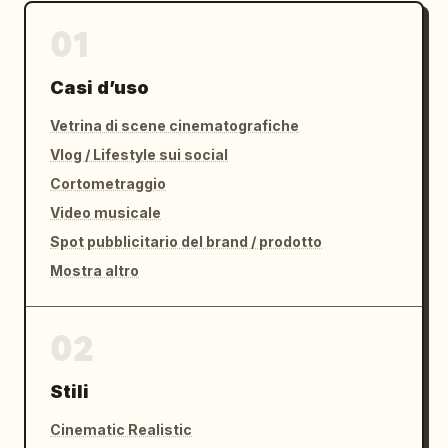
direttamente verso la telecamera

01
Finale con effetto flash della fotocamera.
Casi d’uso
Vetrina di scene cinematografiche
Vlog / Lifestyle sui social
Cortometraggio
Video musicale
Spot pubblicitario del brand / prodotto
Mostra altro
02
Stili
Cinematic Realistic