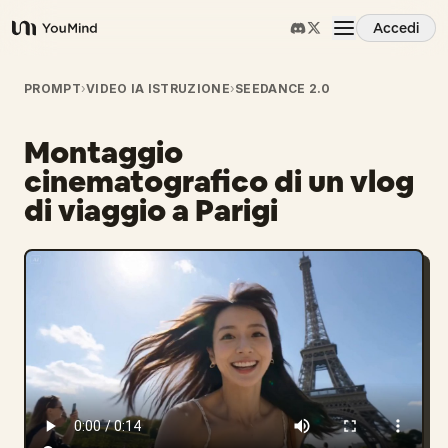
Accedi
YouMind
Panoramica
PROMPT
›
VIDEO IA ISTRUZIONE
›
SEEDANCE 2.0
Montaggio
Casi d'uso
cinematografico di un vlog
di viaggio a Parigi
Abilità
Prompt
Prezzi
Scarica