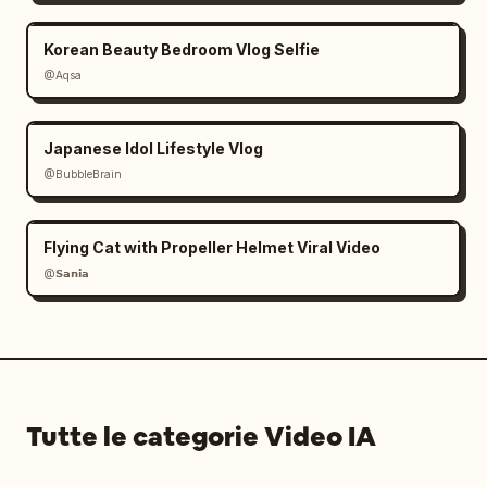
dell'orologio. Rotazione cinematografica 
veloce attorno al suo viso mentre i raggi di 
Korean Beauty Bedroom Vlog Selfie
sole filtrano attraverso il vetro gigante 
@Aqsa
dell'orologio. Sussurra dolcemente in 
giapponese:

「パリ、大好き。」

Japanese Idol Lifestyle Vlog
("Amo Parigi.")

@BubbleBrain
Breve pausa ASMR prima che la musica esploda 
di nuovo.

Flying Cat with Propeller Helmet Viral Video
[00:13-00:15]

@𝗦𝗮𝗻𝗶𝗮
MONTAGGIO FINALE ULTRA-RAPIDO DI PARIGI:

— Camminata sugli Champs-Élysées

— Arco di Trionfo al tramonto

— Scintillio della Torre Eiffel

— Sorriso al Louvre

Tutte le categorie Video IA
— Inquadratura di Notre-Dame voltandosi

— Transizione selfie con rotazione veloce

— Sorriso finale con fermo immagine 