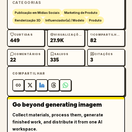
CATEGORIAS
Qualidade 8K surreal, sombras 
cinematográficas, direção de arte comercial 
Publicação em Mídias Sociais
Marketing de Produto
sofisticada, energia feminina de luxo, 
Renderização 3D
Influenciador(a) / Modelo
Produto
estética de marketing de moda, branding 
moderno de redes sociais, reflexos brilhantes 
CURTIDAS
VISUALIZAÇÕES
COMPARTILHAMENTOS
449
27.9K
82
e estilo de publicidade digital de alto 
padrão.

COMENTÁRIOS
SALVOS
CITAÇÕES
22
335
3
Proporção: 3:4.
COMPARTILHAR
Go beyond generating imagem
Collect materials, process them, generate
finished work, and distribute it from one AI
workspace.