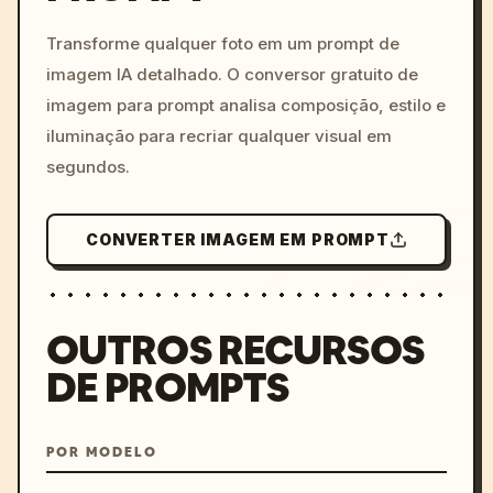
c, cyberpunk sunset, neon
colors, 8k --v 6.0
Transforme qualquer foto em um prompt de
imagem IA detalhado. O conversor gratuito de
imagem para prompt analisa composição, estilo e
iluminação para recriar qualquer visual em
segundos.
CONVERTER IMAGEM EM PROMPT
OUTROS RECURSOS
DE PROMPTS
POR MODELO