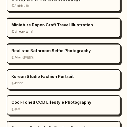
@AmirMušić
Miniature Paper-Craft Travel Illustration
@simeon-sanai
Realistic Bathroom Selfie Photography
@Adam也叫吉米
Korean Studio Fashion Portrait
@Johnn
Cool-Toned CCD Lifestyle Photography
@李岳