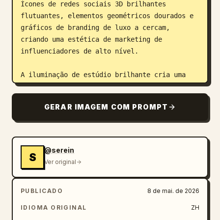
Ícones de redes sociais 3D brilhantes 
flutuantes, elementos geométricos dourados e 
gráficos de branding de luxo a cercam, 
criando uma estética de marketing de 
influenciadores de alto nível.

A iluminação de estúdio brilhante cria uma 
atmosfera promocional premium vibrante, com 
reflexos ricos nas bordas metálicas douradas 
GERAR IMAGEM COM PROMPT
do telefone contrastando com texturas de 
tecido fosco. A paleta dominante de laranja, 
branco e dourado entrega uma vibe de 
publicidade ultra-moderna para o X / Twitter. 
@serein
S
Fundo branco limpo com tipografia editorial 
Ver original
em negrito, elementos de branding de software 
premium, gráficos de interface elegantes, 
PUBLICADO
8 de mai. de 2026
ícones interativos flutuantes e uma área 
estilosa para QR code.

IDIOMA ORIGINAL
ZH