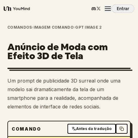
Entrar
YouMind
Visão Geral
COMANDOS
›
IMAGEM COMANDO
›
GPT IMAGE 2
Anúncio de Moda com
Casos de Uso
Efeito 3D de Tela
Habilidades
Um prompt de publicidade 3D surreal onde uma
Prompts
modelo sai dramaticamente da tela de um
smartphone para a realidade, acompanhada de
elementos de interface de redes sociais.
Preços
Baixar
COMANDO
Antes da tradução