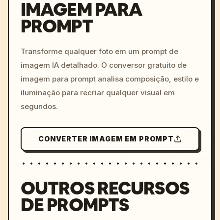
IMAGEM PARA
PROMPT
/imagine prompt: cinemati
c, cyberpunk sunset, neon
colors, 8k --v 6.0
Transforme qualquer foto em um prompt de
imagem IA detalhado. O conversor gratuito de
imagem para prompt analisa composição, estilo e
iluminação para recriar qualquer visual em
segundos.
CONVERTER IMAGEM EM PROMPT
OUTROS RECURSOS
DE PROMPTS