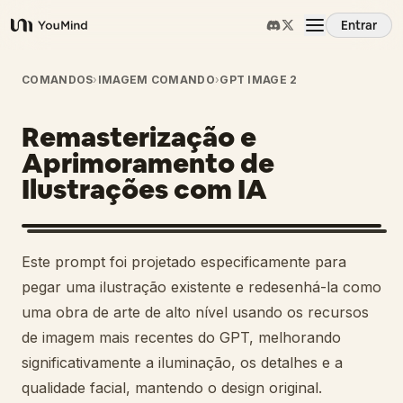
Entrar
YouMind
Visão Geral
COMANDOS
›
IMAGEM COMANDO
›
GPT IMAGE 2
Remasterização e
Casos de Uso
Aprimoramento de
Ilustrações com IA
Habilidades
Prompts
1
Este prompt foi projetado especificamente para
pegar uma ilustração existente e redesenhá-la como
Preços
uma obra de arte de alto nível usando os recursos
de imagem mais recentes do GPT, melhorando
significativamente a iluminação, os detalhes e a
Baixar
qualidade facial, mantendo o design original.