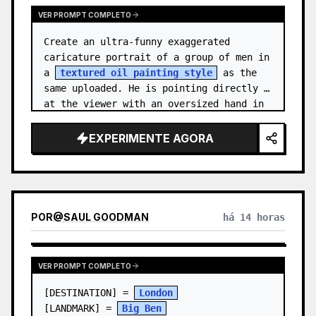
VER PROMPT COMPLETO
Create an ultra-funny exaggerated 
caricature portrait of a group of men in 
a 
textured oil painting style
 as the 
same uploaded. He is pointing directly 
at the viewer with an oversized hand in 
forced perspective, wearing a {…
EXPERIMENTE AGORA
POR
@
SAUL GOODMAN
há 14 horas
VER PROMPT COMPLETO
[DESTINATION] = 
London
[LANDMARK] = 
Big Ben