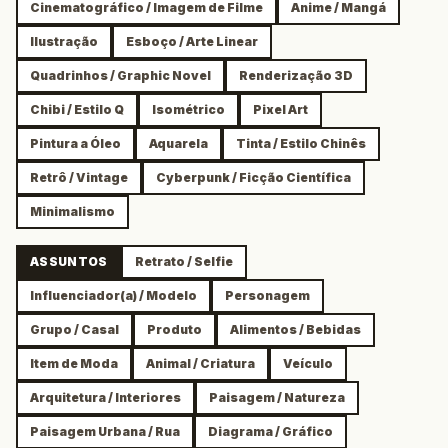
Cinematográfico / Imagem de Filme
Anime / Mangá
Ilustração
Esboço / Arte Linear
Quadrinhos / Graphic Novel
Renderização 3D
Chibi / Estilo Q
Isométrico
Pixel Art
Pintura a Óleo
Aquarela
Tinta / Estilo Chinês
Retrô / Vintage
Cyberpunk / Ficção Científica
Minimalismo
ASSUNTOS
Retrato / Selfie
Influenciador(a) / Modelo
Personagem
Grupo / Casal
Produto
Alimentos / Bebidas
Item de Moda
Animal / Criatura
Veículo
Arquitetura / Interiores
Paisagem / Natureza
Paisagem Urbana / Rua
Diagrama / Gráfico