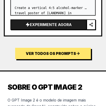
Create a vertical 4:5 alcohol-marker 
travel poster of [LANDMARK] in 
[DESTINATION], viewed from a low 
pedestrian viewpoint. Make it f…
EXPERIMENTE AGORA
VER TODOS OS PROMPTS
SOBRE O GPT IMAGE 2
O GPT Image 2 é o modelo de imagem mais