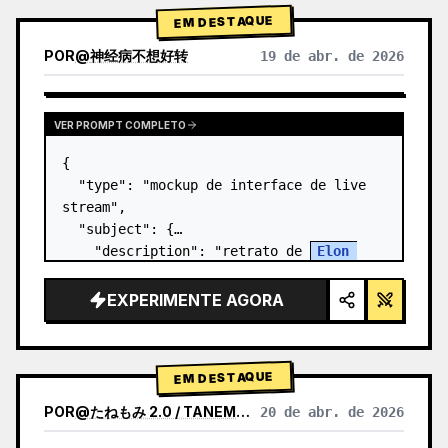
EM DESTAQUE
POR
@
神经病不想好转
19 de abr. de 2026
VER PROMPT COMPLETO
{

  "type": "mockup de interface de live 
stream",

  "subject": {

    "description": "retrato de 
Elon 
Musk
, sorrindo, vestindo uma camiseta 
preta com um gráfico de esquema técnico 
EXPERIMENTE AGORA
em branco",

    "background": "o lado e…
EM DESTAQUE
POR
@
たねもみ 2.0 / TANEMOMI VER2.0
20 de abr. de 2026