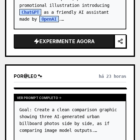
promotional illustration introducing 
ChatGPT
 as a friendly AI assistant 
made by 
OpenAI
.

Canvas: 1:1 square image, warm indoor 
office setting…
EXPERIMENTE AGORA
POR
@
LEO 🐾
há 23 horas
VER PROMPT COMPLETO
Goal: Create a clean comparison graphic 
showing three AI-generated urban 
billboard photos side by side, as if 
comparing image model outputs.
