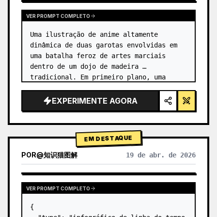
VER PROMPT COMPLETO
Uma ilustração de anime altamente 
dinâmica de duas garotas envolvidas em 
uma batalha feroz de artes marciais 
dentro de um dojo de madeira 
tradicional. Em primeiro plano, uma 
garota com {argument name="character 1 
hair" default="cabelo preto em um coque 
EXPERIMENTE AGORA
alto co…
EM DESTAQUE
POR
@
知识猫图解
19 de abr. de 2026
VER PROMPT COMPLETO
{
