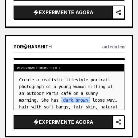
Canvas: Wide 16:9 presentation slide 
with a warm off-white background and 
EXPERIMENTE AGORA
generous margins. …
POR
@
HARSHITH
anteontem
VER PROMPT COMPLETO
Create a realistic lifestyle portrait 
photograph of a young woman sitting at 
an outdoor Paris café on a sunny 
morning. She has 
dark brown
 loose wavy 
hair with soft bangs, fair skin, natural 
makeup, and a gentle relaxed sm…
EXPERIMENTE AGORA