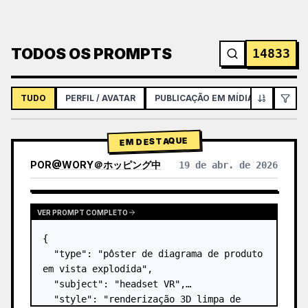
TODOS OS PROMPTS
14833
TUDO
PERFIL / AVATAR
PUBLICAÇÃO EM MÍDIAS SOCIAIS
EM DESTAQUE
POR
@
WORY＠ホッピング中
19 de abr. de 2026
VER PROMPT COMPLETO
{

  "type": "pôster de diagrama de produto 
em vista explodida",

  "subject": "headset VR",

  "style": "renderização 3D limpa de 