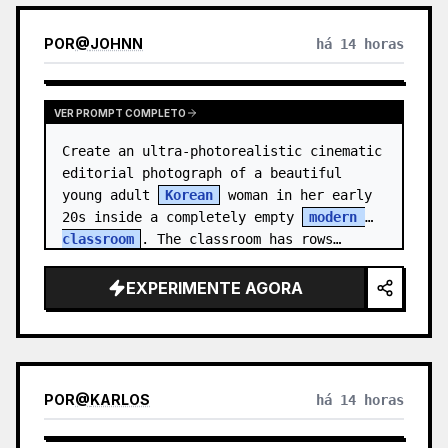
POR
@
JOHNN
há 14 horas
VER PROMPT COMPLETO
Create an ultra-photorealistic cinematic 
editorial photograph of a beautiful 
young adult 
Korean
 woman in her early 
20s inside a completely empty 
modern 
classroom
. The classroom has rows…
EXPERIMENTE AGORA
POR
@
KARLOS
há 14 horas