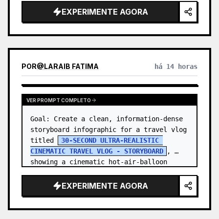
EXPERIMENTE AGORA
POR
@
LARAIB FATIMA‎
há 14 horas
VER PROMPT COMPLETO
Goal: Create a clean, information-dense 
storyboard infographic for a travel vlog 
titled 
30-SECOND ULTRA-REALISTIC 
CINEMATIC TRAVEL VLOG - STORYBOARD
, 
showing a cinematic hot-air-balloon 
adventure at sunrise with one co…
EXPERIMENTE AGORA