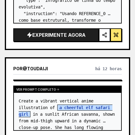
  "type": "infográfico de linha do tempo 
evolutiva",

  "instruction": "Usando REFERENCE_0 
como base estrutural, transforme o 
design vetorial plano em um infográfico 
3D altamente realista. Substitua as 
EXPERIMENTE AGORA
rampas lisas por degraus de pedra 
distintos e atualize to…
POR
@
TOUDAIJI
há 12 horas
VER PROMPT COMPLETO
Create a vibrant vertical anime 
illustration of 
a cheerful elf safari 
girl
 in a sunlit African savanna, shown 
from mid-thigh upward in a dynamic 
close-up pose. She has long flowing 
{argument name="hair color" default=…