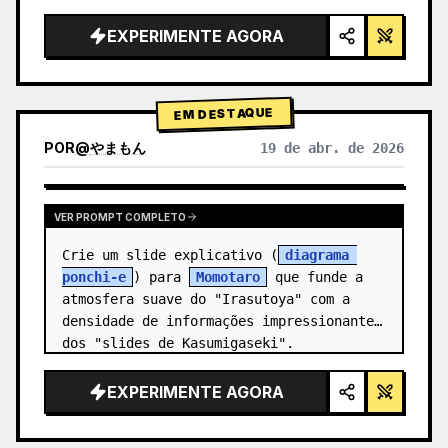
alta tecnologia, iluminação de estúdio, 
detalhes brilhantes",

EXPERIMENTE AGORA
  "background": "{argument 
name=\"background color\" 
default=\"gradien…
EM DESTAQUE
POR
@
やまもん
19 de abr. de 2026
VER RESULTADOS DE OUTROS MODELOS
VER PROMPT COMPLETO
Crie um slide explicativo (
diagrama 
ponchi-e
) para 
Momotaro
 que funde a 
atmosfera suave do "Irasutoya" com a 
densidade de informações impressionante 
dos "slides de Kasumigaseki".
EXPERIMENTE AGORA