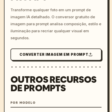
c, cyberpunk sunset, neon
colors, 8k --v 6.0
Transforme qualquer foto em um prompt de
imagem IA detalhado. O conversor gratuito de
imagem para prompt analisa composição, estilo e
iluminação para recriar qualquer visual em
segundos.
CONVERTER IMAGEM EM PROMPT
OUTROS RECURSOS
DE PROMPTS
POR MODELO