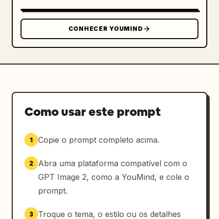
6. Inferior direito: Rocky, pequeno mascote 
com cabelo castanho e charme animal, 
segurando um microfone, pose fofa de hype-
CONHECER YOUMIND
man.

Conteúdo de texto e tipografia: Adicione 
texto de pôster promocional estilo japonês 
com tipografia serifada e manuscrita 
brilhante. No canto superior esquerdo, inclua 
“6月9日”, “ロックの日SP”, a manchete grande “ロ
Como usar este prompt
ックバンド作ろ♪” e o script rosa “ver.2”. No 
lado direito, adicione o slogan vertical em 
Copie o prompt completo acima.
1
japonês “私たちの音で 明日を塗り替えよう.” Centro 
inferior: logotipo grande, ornamentado e 
Abra uma plataforma compatível com o
2
brilhante “
RainRebellion
” com subtítulo 
pequeno em katakana “レイン・リベリオン”, 
GPT Image 2, como a YouMind, e cole o
cercado por filigranas prateadas, asas, rosas 
prompt.
e joias azuis. Abaixo do logotipo, crie 
exatamente 5 emblemas circulares de perfil 
Troque o tema, o estilo ou os detalhes
3