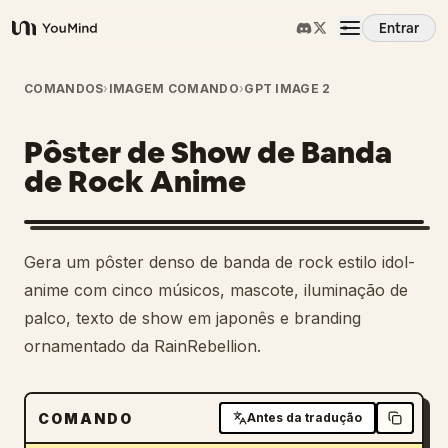
Entrar
YouMind
Visão Geral
COMANDOS
›
IMAGEM COMANDO
›
GPT IMAGE 2
Pôster de Show de Banda
Casos de Uso
de Rock Anime
Habilidades
Gera um pôster denso de banda de rock estilo idol-
Prompts
anime com cinco músicos, mascote, iluminação de
palco, texto de show em japonês e branding
ornamentado da RainRebellion.
Preços
Baixar
COMANDO
Antes da tradução