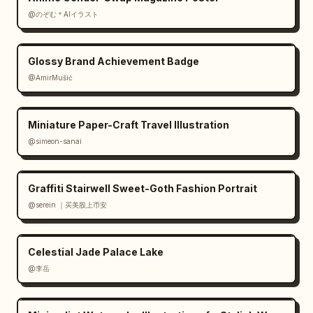
brilhos mágicos, destaques cromados, 
@のぞむ＊AIイラスト
contraste profundo, tipografia ornamentada, 
line art nítida, alta saturação, composição 
Glossy Brand Achievement Badge
cinematográfica, arte comercial polida.

@AmirMušić
Restrições: Mantenha exatamente 5 emblemas de 
perfil dos integrantes da banda e exatamente 
Miniature Paper-Craft Travel Illustration
6 figuras de personagens no total. Mantenha o 
@simeon-sanai
pôster cheio, mas legível. Não adicione 
integrantes extras à banda. Evite 
fotorrealismo; mantenha o estilo anime. Faça 
Graffiti Stairwell Sweet-Goth Fashion Portrait
do logotipo com o nome da banda o maior 
@serein ｜买美股上币安
elemento de texto no terço inferior.
Celestial Jade Palace Lake
@李岳