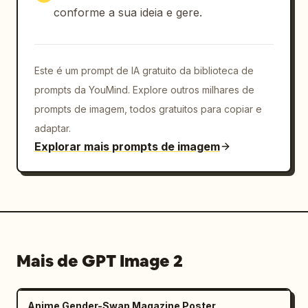
dos personagens rotulados como: “Mio Vocal”, 
conforme a sua ideia e gere.
“Hina Guitar”, “Rin Bass”, “Yuzu Drums” e 
“Luna Keyboard”, cada um com um pequeno ícone 
de retrato e um slogan curto em japonês 
Este é um prompt de IA gratuito da biblioteca de
abaixo. No canto inferior esquerdo, adicione 
informações do show: “NEXT LIVE”, 
prompts da YouMind. Explore outros milhares de
“RainRebellion 1st Oneman Live”, “Breaking 
prompts de imagem, todos gratuitos para copiar e
the Rain”, “6.9 (MON) @Eternal Stage” e 
adaptar.
detalhes minúsculos de abertura/horário de 
Explorar mais prompts de imagem
início. No centro inferior, adicione o slogan 
“雨降って 地固まる。” e a linha em inglês “We 
will rock the future together”. No canto 
inferior direito, adicione um emblema 
circular “RR” com “RainRebellion”.

Estilo visual: Ilustração de anime moderna 
Mais de GPT Image 2
ultra detalhada, pôster de jogo de ritmo 
idol, iluminação de palco dinâmica, brilho 
neon azul e violeta, pétalas de sakura rosa, 
Anime Gender-Swap Magazine Poster