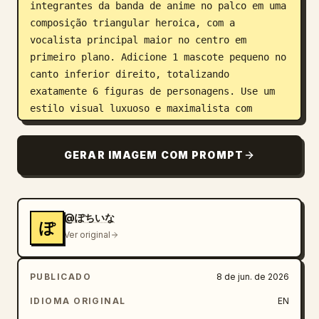
integrantes da banda de anime no palco em uma 
composição triangular heroica, com a 
vocalista principal maior no centro em 
primeiro plano. Adicione 1 mascote pequeno no 
canto inferior direito, totalizando 
exatamente 6 figuras de personagens. Use um 
estilo visual luxuoso e maximalista com 
acessórios intrincados, trajes de idol 
gothic-rock, fitas, rosas, rendas, cintos, 
GERAR IMAGEM COM PROMPT
correntes, motivos de estrelas, jaquetas 
translúcidas e instrumentos musicais.

Personagens e instrumentos, exatamente 5 
@ぽちいな
ぽ
integrantes da banda mais 1 mascote:

Ver original
1. Centro: 
Mio
, vocalista principal, corte 
de cabelo chanel loiro, camiseta de rock 
PUBLICADO
8 de jun. de 2026
preta ombro a ombro com arte chibi da banda 
estampada, saia curta com babados, colares em 
IDIOMA ORIGINAL
EN
camadas, pulseiras, segurando um microfone 