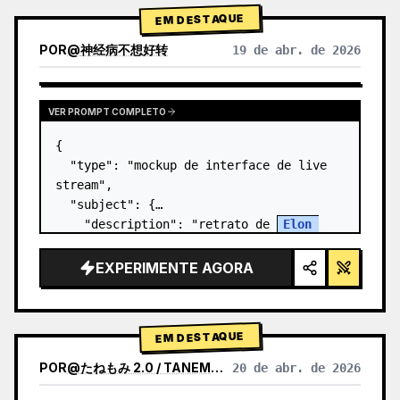
EM DESTAQUE
POR
@
神经病不想好转
19 de abr. de 2026
VER PROMPT COMPLETO
{

  "type": "mockup de interface de live 
stream",

  "subject": {

    "description": "retrato de 
Elon 
Musk
, sorrindo, vestindo uma camiseta 
preta com um gráfico de esquema técnico 
EXPERIMENTE AGORA
em branco",

    "background": "o lado e…
EM DESTAQUE
POR
@
たねもみ 2.0 / TANEMOMI VER2.0
20 de abr. de 2026