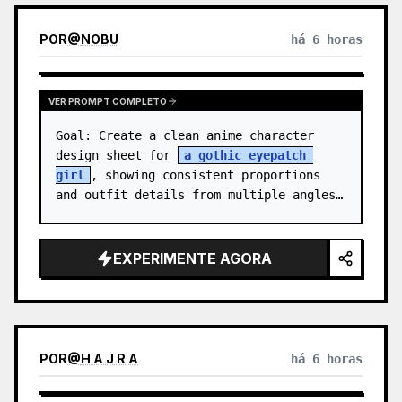
POR
@
NOBU
há 6 horas
VER PROMPT COMPLETO
Goal: Create a clean anime character 
design sheet for 
a gothic eyepatch 
girl
, showing consistent proportions 
and outfit details from multiple angles.

Canvas: Wide horizontal white-background 
character sheet, about 16…
EXPERIMENTE AGORA
POR
@
H A J R A
há 6 horas