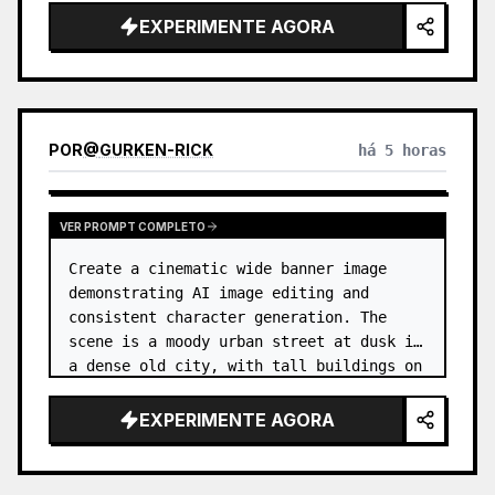
EXPERIMENTE AGORA
POR
@
GURKEN-RICK
há 5 horas
VER PROMPT COMPLETO
Create a cinematic wide banner image 
demonstrating AI image editing and 
consistent character generation. The 
scene is a moody urban street at dusk in 
a dense old city, with tall buildings on 
both sides, wet pavement, parked and 
moving cars, soft streetlights,…
EXPERIMENTE AGORA