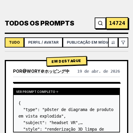
TODOS OS PROMPTS
14724
TUDO
PERFIL / AVATAR
PUBLICAÇÃO EM MÍDIAS SOCIAIS
EM DESTAQUE
POR
@
WORY＠ホッピング中
19 de abr. de 2026
VER PROMPT COMPLETO
{

  "type": "pôster de diagrama de produto 
em vista explodida",

  "subject": "headset VR",

  "style": "renderização 3D limpa de 