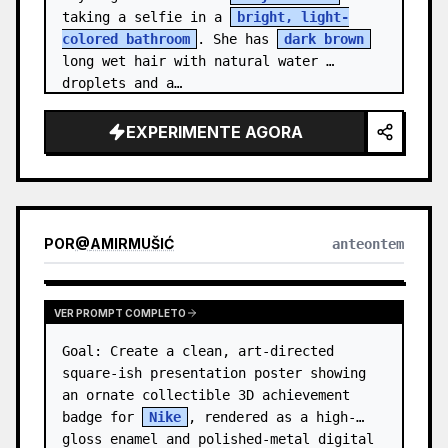
taking a selfie in a 
bright, light-
colored bathroom
. She has 
dark brown
long wet hair with natural water 
droplets and a…
EXPERIMENTE AGORA
POR
@
AMIRMUŠIĆ
anteontem
VER PROMPT COMPLETO
Goal: Create a clean, art-directed 
square-ish presentation poster showing 
an ornate collectible 3D achievement 
badge for 
Nike
, rendered as a high-
gloss enamel and polished-metal digital 