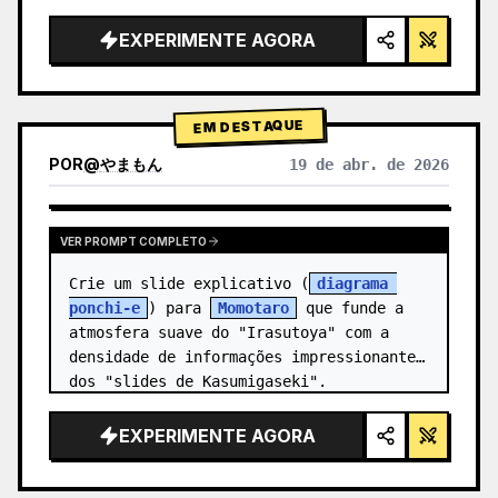
alta tecnologia, iluminação de estúdio, 
detalhes brilhantes",

EXPERIMENTE AGORA
  "background": "{argument 
name=\"background color\" 
default=\"gradien…
EM DESTAQUE
POR
@
やまもん
19 de abr. de 2026
VER RESULTADOS DE OUTROS MODELOS
VER PROMPT COMPLETO
Crie um slide explicativo (
diagrama 
ponchi-e
) para 
Momotaro
 que funde a 
atmosfera suave do "Irasutoya" com a 
densidade de informações impressionante 
dos "slides de Kasumigaseki".
EXPERIMENTE AGORA