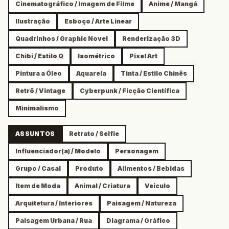
Cinematográfico / Imagem de Filme
Anime / Mangá
Ilustração
Esboço / Arte Linear
Quadrinhos / Graphic Novel
Renderização 3D
Chibi / Estilo Q
Isométrico
Pixel Art
Pintura a Óleo
Aquarela
Tinta / Estilo Chinês
Retrô / Vintage
Cyberpunk / Ficção Científica
Minimalismo
ASSUNTOS
Retrato / Selfie
Influenciador(a) / Modelo
Personagem
Grupo / Casal
Produto
Alimentos / Bebidas
Item de Moda
Animal / Criatura
Veículo
Arquitetura / Interiores
Paisagem / Natureza
Paisagem Urbana / Rua
Diagrama / Gráfico