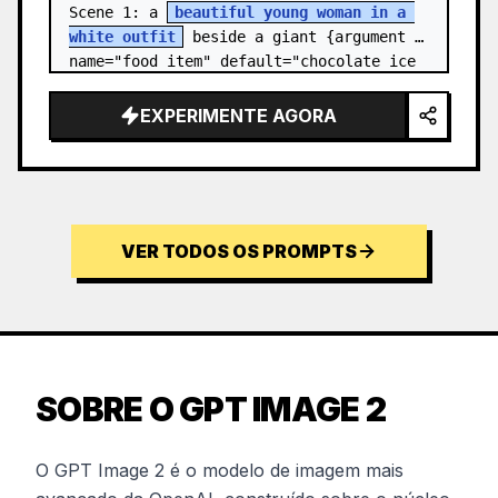
Scene 1: a 
beautiful young woman in a 
white outfit
 beside a giant {argument 
name="food item" default="chocolate ice 
cream cone topped with chocolate…
EXPERIMENTE AGORA
VER TODOS OS PROMPTS
SOBRE O GPT IMAGE 2
O GPT Image 2 é o modelo de imagem mais