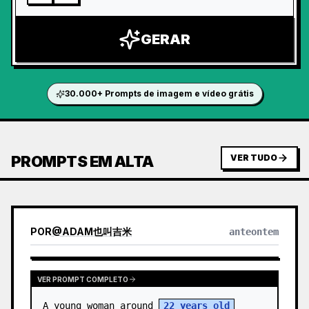
GERAR
30.000+ Prompts de imagem e vídeo grátis
PROMPTS EM ALTA
VER TUDO
POR
@
ADAM也叫吉米
anteontem
VER PROMPT COMPLETO
A young woman around 
22 years old