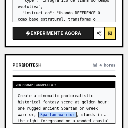
  "type": "infográfico de linha do tempo 
evolutiva",

  "instruction": "Usando REFERENCE_0 
como base estrutural, transforme o 
design vetorial plano em um infográfico 
3D altamente realista. Substitua as 
EXPERIMENTE AGORA
rampas lisas por degraus de pedra 
distintos e atualize to…
POR
@
DITESH
há 4 horas
VER PROMPT COMPLETO
Create a cinematic photorealistic 
historical fantasy scene at golden hour: 
one rugged ancient Spartan or Greek 
warrior, 
Spartan warrior
, stands in 
the right foreground on a wooded coastal 
hillside, shown from the wais…