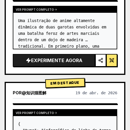
VER PROMPT COMPLETO
Uma ilustração de anime altamente 
dinâmica de duas garotas envolvidas em 
uma batalha feroz de artes marciais 
dentro de um dojo de madeira 
tradicional. Em primeiro plano, uma 
garota com {argument name="character 1 
hair" default="cabelo preto em um coque 
EXPERIMENTE AGORA
alto co…
EM DESTAQUE
POR
@
知识猫图解
19 de abr. de 2026
VER PROMPT COMPLETO
{
