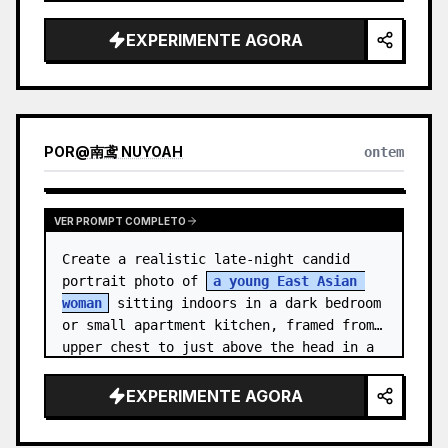
medal.

EXPERIMENTE AGORA
Canvas: Wide 16:9 white stu…
POR
@
南鸢 NUYOAH
ontem
VER PROMPT COMPLETO
Create a realistic late-night candid 
portrait photo of 
a young East Asian 
woman
 sitting indoors in a dark bedroom 
or small apartment kitchen, framed from 
upper chest to just above the head in a 
vertical 3:4 compositio…
EXPERIMENTE AGORA