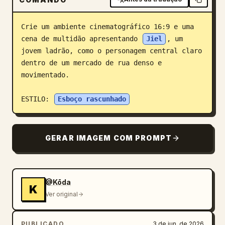
Blog
Crie um ambiente cinematográfico 16:9 e uma 
cena de multidão apresentando 
Jiel
, um 
Atualizações
jovem ladrão, como o personagem central claro 
dentro de um mercado de rua denso e 
movimentado.

ESTILO: 
Esboço rascunhado
GERAR IMAGEM COM PROMPT
@Kōda
K
Ver original
PUBLICADO
3 de jun. de 2026