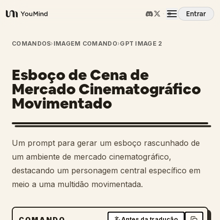
Entrar
YouMind
Visão Geral
COMANDOS
›
IMAGEM COMANDO
›
GPT IMAGE 2
Esboço de Cena de
Casos de Uso
Mercado Cinematográfico
Movimentado
Habilidades
Prompts
Um prompt para gerar um esboço rascunhado de
um ambiente de mercado cinematográfico,
Preços
destacando um personagem central específico em
meio a uma multidão movimentada.
Baixar
COMANDO
Antes da tradução