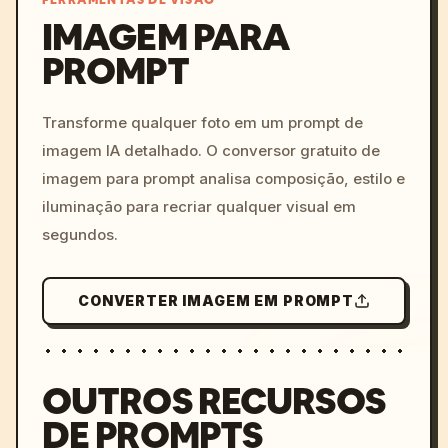
FERRAMENTAS DE VISÃO
IMAGEM PARA
PROMPT
/imagine prompt: cinemati
c, cyberpunk sunset, neon
colors, 8k --v 6.0
Transforme qualquer foto em um prompt de
imagem IA detalhado. O conversor gratuito de
imagem para prompt analisa composição, estilo e
iluminação para recriar qualquer visual em
segundos.
CONVERTER IMAGEM EM PROMPT
OUTROS RECURSOS
DE PROMPTS