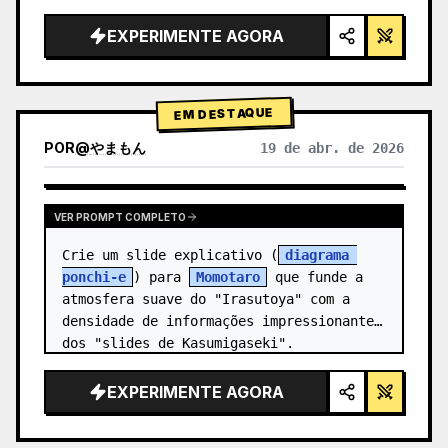
alta tecnologia, iluminação de estúdio, 
detalhes brilhantes",

EXPERIMENTE AGORA
  "background": "{argument 
name=\"background color\" 
default=\"gradien…
EM DESTAQUE
POR
@
やまもん
19 de abr. de 2026
VER RESULTADOS DE OUTROS MODELOS
VER PROMPT COMPLETO
Crie um slide explicativo (
diagrama 
ponchi-e
) para 
Momotaro
 que funde a 
atmosfera suave do "Irasutoya" com a 
densidade de informações impressionante 
dos "slides de Kasumigaseki".
EXPERIMENTE AGORA