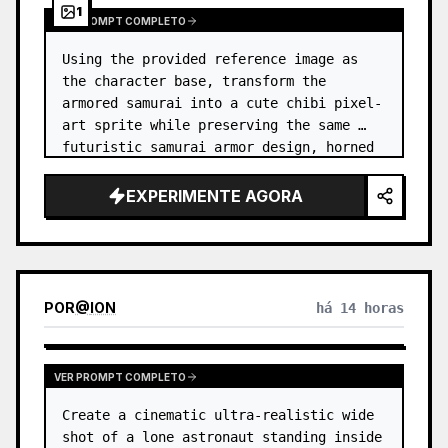
1
VER PROMPT COMPLETO
Using the provided reference image as 
the character base, transform the 
armored samurai into a cute chibi pixel-
art sprite while preserving the same 
futuristic samurai armor design, horned 
helmet, black/teal/magenta color 
accents, glowing cyan energy details,…
EXPERIMENTE AGORA
POR
@
ION
há 14 horas
VER PROMPT COMPLETO
Create a cinematic ultra-realistic wide 
shot of a lone astronaut standing inside 