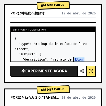
EM DESTAQUE
POR
@
神经病不想好转
19 de abr. de 2026
VER PROMPT COMPLETO
{

  "type": "mockup de interface de live 
stream",

  "subject": {

    "description": "retrato de 
Elon 
Musk
, sorrindo, vestindo uma camiseta 
preta com um gráfico de esquema técnico 
EXPERIMENTE AGORA
em branco",

    "background": "o lado e…
EM DESTAQUE
POR
@
たねもみ 2.0 / TANEMOMI VER2.0
20 de abr. de 2026