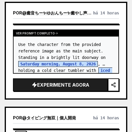
POR
@
癒音ちー✨ゆおんちー✨癒やし声ASMRとAI
há 14 horas
VER PROMPT COMPLETO
Use the character from the provided 
reference image as the main subject. 
Standing in a brightly lit doorway on 
Saturday morning, August 8, 2026
, 
holding a cold clear tumbler with 
iced 
fruit tea
…
EXPERIMENTE AGORA
POR
@
タイピング無双｜個人開発
há 14 horas