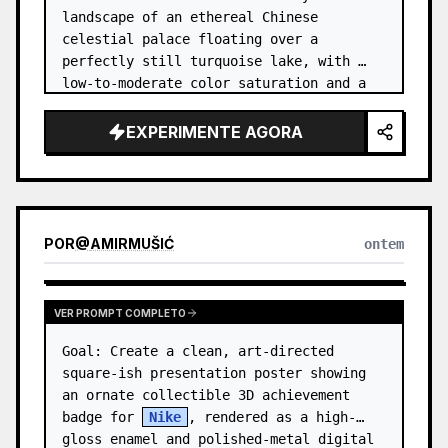
landscape of an ethereal Chinese 
celestial palace floating over a 
perfectly still turquoise lake, with 
low-to-moderate color saturation and a 
dreamy refined atmosphere. Center the 
composition on an enormous white jade 
EXPERIMENTE AGORA
and pale a…
POR
@
AMIRMUŠIĆ
ontem
VER PROMPT COMPLETO
Goal: Create a clean, art-directed 
square-ish presentation poster showing 
an ornate collectible 3D achievement 
badge for 
Nike
, rendered as a high-
gloss enamel and polished-metal digital 