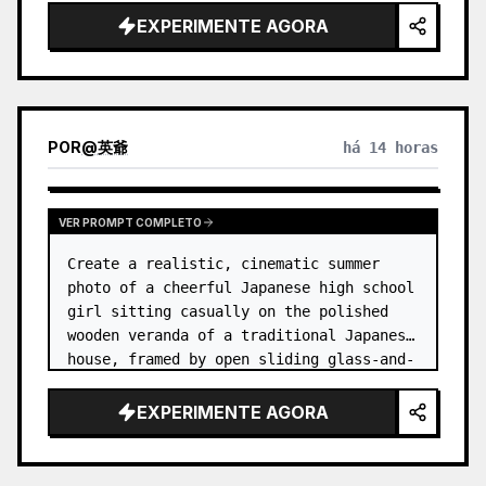
EXPERIMENTE AGORA
POR
@
英爺
há 14 horas
VER PROMPT COMPLETO
Create a realistic, cinematic summer 
photo of a cheerful Japanese high school 
girl sitting casually on the polished 
wooden veranda of a traditional Japanese 
house, framed by open sliding glass-and-
wood doors. She wears a white sailor-
style school uniform top w…
EXPERIMENTE AGORA