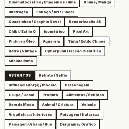
Cinematográfico / Imagem de Filme
Anime / Mangá
Ilustração
Esboço / Arte Linear
Quadrinhos / Graphic Novel
Renderização 3D
Chibi / Estilo Q
Isométrico
Pixel Art
Pintura a Óleo
Aquarela
Tinta / Estilo Chinês
Retrô / Vintage
Cyberpunk / Ficção Científica
Minimalismo
ASSUNTOS
Retrato / Selfie
Influenciador(a) / Modelo
Personagem
Grupo / Casal
Produto
Alimentos / Bebidas
Item de Moda
Animal / Criatura
Veículo
Arquitetura / Interiores
Paisagem / Natureza
Paisagem Urbana / Rua
Diagrama / Gráfico