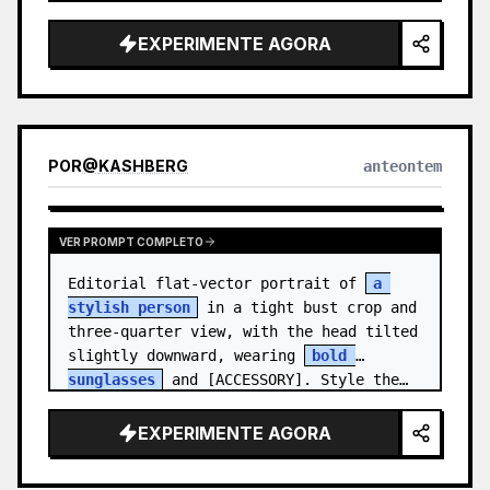
medal.

EXPERIMENTE AGORA
Canvas: Wide 16:9 white stu…
POR
@
KASHBERG
anteontem
VER PROMPT COMPLETO
Editorial flat-vector portrait of 
a 
stylish person
 in a tight bust crop and 
three-quarter view, with the head tilted 
slightly downward, wearing 
bold 
sunglasses
 and [ACCESSORY]. Style the…
EXPERIMENTE AGORA