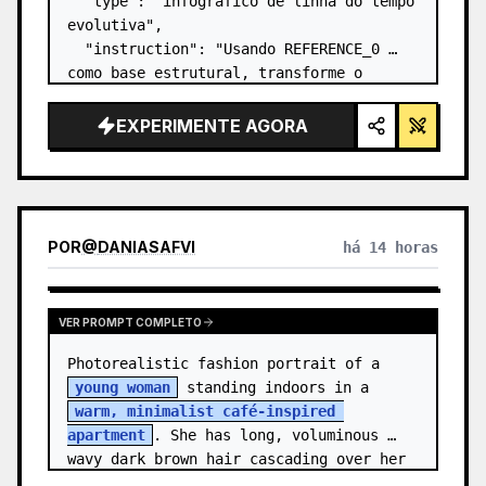
  "type": "infográfico de linha do tempo 
evolutiva",

  "instruction": "Usando REFERENCE_0 
como base estrutural, transforme o 
design vetorial plano em um infográfico 
3D altamente realista. Substitua as 
EXPERIMENTE AGORA
rampas lisas por degraus de pedra 
distintos e atualize to…
POR
@
DANIASAFVI
há 14 horas
VER PROMPT COMPLETO
Photorealistic fashion portrait of a 
young woman
 standing indoors in a 
warm, minimalist café-inspired 
apartment
. She has long, voluminous 
wavy dark brown hair cascading over her 
shoulders,…