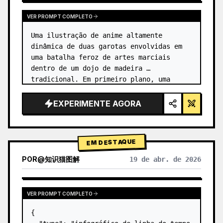
VER PROMPT COMPLETO
Uma ilustração de anime altamente 
dinâmica de duas garotas envolvidas em 
uma batalha feroz de artes marciais 
dentro de um dojo de madeira 
tradicional. Em primeiro plano, uma 
garota com {argument name="character 1 
hair" default="cabelo preto em um coque 
EXPERIMENTE AGORA
alto co…
EM DESTAQUE
POR
@
知识猫图解
19 de abr. de 2026
VER PROMPT COMPLETO
{
