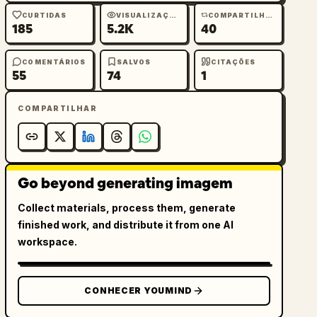
CURTIDAS
VISUALIZAÇÕES
COMPARTILHAMENTOS
185
5.2K
40
COMENTÁRIOS
SALVOS
CITAÇÕES
55
74
1
COMPARTILHAR
Go beyond generating imagem
Collect materials, process them, generate
finished work, and distribute it from one AI
workspace.
CONHECER YOUMIND