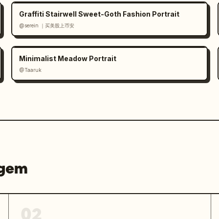
Graffiti Stairwell Sweet-Goth Fashion Portrait
@serein ｜买美股上币安
Minimalist Meadow Portrait
@Taaruk
agem
02