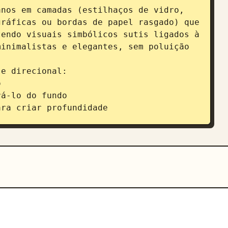
nos em camadas (estilhaços de vidro, 
ráficas ou bordas de papel rasgado) que 
endo visuais simbólicos sutis ligados à 
inimalistas e elegantes, sem poluição 
e direcional:



á-lo do fundo

ra criar profundidade

azul-petróleo e laranja, violeta e 
excessiva.

tográfico limpo e moderno

 (plano de solo, projeção de luz ou 