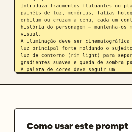
Introduza fragmentos flutuantes ou pla
painéis de luz, memórias, fatias holog
orbitam ou cruzam a cena, cada um cont
história do personagem — mantenha-os m
visual.

A iluminação deve ser cinematográfica 
luz principal forte moldando o sujeito
luz de contorno (rim light) para separ
gradientes suaves e queda de sombra pa
A paleta de cores deve seguir um 
sistema controlado de dois tons (ex: 
dourado, carmesim e preto)
com transições suaves e sem saturação 
Tipografia:

posicione o título em um layout cinema
integre o texto sutilmente ao ambiente
estilo de interface flutuante)

Como usar este prompt
evite tipografia pesada ou exagerada
