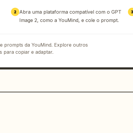
al cinematográfico, detalhes nítidos no 
e no fundo, elementos narrativos 
Abra uma plataforma compatível com o GPT
2
idade premium de pôster de filme.

Image 2, como a YouMind, e cole o prompt.
e silhueta, densidade excessiva de 
s de nanquim. Foque na profundidade 
gráfica.
 de prompts da YouMind. Explore outros
s para copiar e adaptar.