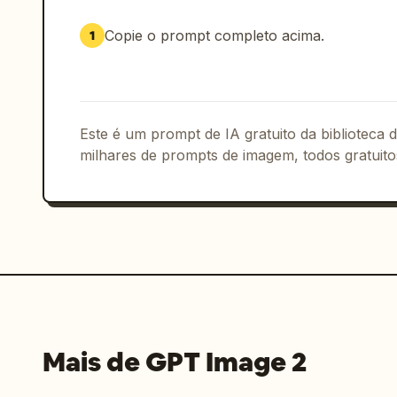
Estilo geral: ultra-realista + editori
sujeito, profundidade atmosférica suav
Copie o prompt completo acima.
1
minimalistas, porém intencionais, qual
Evite: composições com preenchimento d
colagem, texturas de aquarela ou borda
espacial, realismo e imersão cinemato
Este é um prompt de IA gratuito da biblioteca
milhares de prompts de imagem, todos gratuito
Mais de GPT Image 2