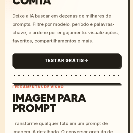
COM IA
Deixe a IA buscar em dezenas de milhares de
prompts. Filtre por modelo, período e palavras-
chave, e ordene por engajamento: visualizações,
favoritos, compartilhamentos e mais.
TESTAR GRÁTIS
FERRAMENTAS DE VISÃO
IMAGEM PARA
PROMPT
/imagine prompt: cinemati
c, cyberpunk sunset, neon
colors, 8k --v 6.0
Transforme qualquer foto em um prompt de
imagem IA detalhado. O conversor gratuito de