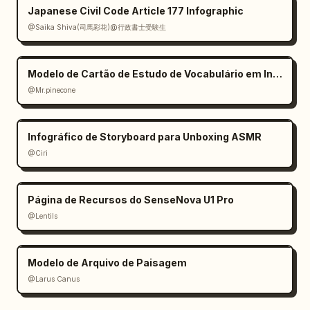
Japanese Civil Code Article 177 Infographic
@Saika Shiva(司馬彩花)@行政書士受験生
Modelo de Cartão de Estudo de Vocabulário em Inglês
@Mr.pinecone
Infográfico de Storyboard para Unboxing ASMR
@Ciri
Página de Recursos do SenseNova U1 Pro
@Lentils
Modelo de Arquivo de Paisagem
@Larus Canus