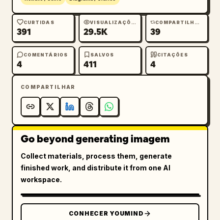
CURTIDAS
VISUALIZAÇÕES
COMPARTILHAMENTOS
391
29.5K
39
COMENTÁRIOS
SALVOS
CITAÇÕES
4
411
4
COMPARTILHAR
Go beyond generating imagem
Collect materials, process them, generate
finished work, and distribute it from one AI
workspace.
CONHECER YOUMIND