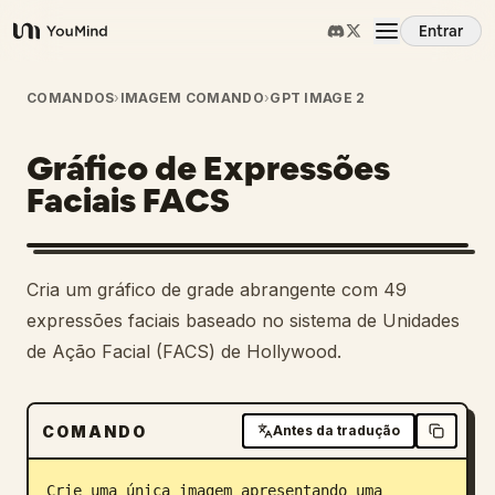
Entrar
YouMind
Visão Geral
COMANDOS
›
IMAGEM COMANDO
›
GPT IMAGE 2
Gráfico de Expressões
Casos de Uso
Faciais FACS
Habilidades
Cria um gráfico de grade abrangente com 49
Prompts
expressões faciais baseado no sistema de Unidades
de Ação Facial (FACS) de Hollywood.
Preços
COMANDO
Antes da tradução
Baixar
Crie uma única imagem apresentando uma 