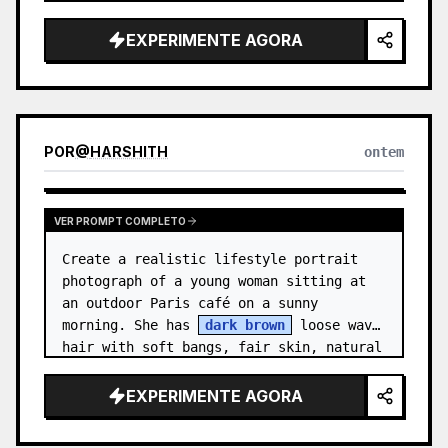
Canvas: Wide 16:9 presentation slide 
with a warm off-white background and 
EXPERIMENTE AGORA
generous margins. …
POR
@
HARSHITH
ontem
VER PROMPT COMPLETO
Create a realistic lifestyle portrait 
photograph of a young woman sitting at 
an outdoor Paris café on a sunny 
morning. She has 
dark brown
 loose wavy 
hair with soft bangs, fair skin, natural 
makeup, and a gentle relaxed sm…
EXPERIMENTE AGORA