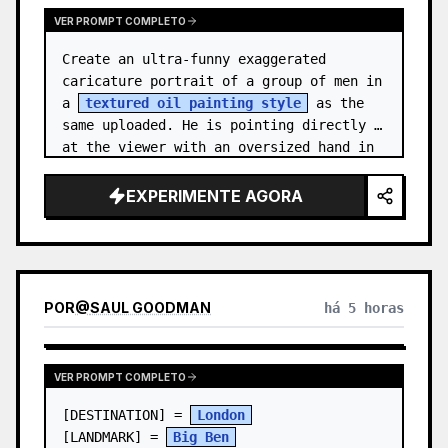
VER PROMPT COMPLETO
Create an ultra-funny exaggerated 
caricature portrait of a group of men in 
a 
textured oil painting style
 as the 
same uploaded. He is pointing directly 
at the viewer with an oversized hand in 
forced perspective, wearing a {…
EXPERIMENTE AGORA
POR
@
SAUL GOODMAN
há 5 horas
VER PROMPT COMPLETO
[DESTINATION] = 
London
[LANDMARK] = 
Big Ben