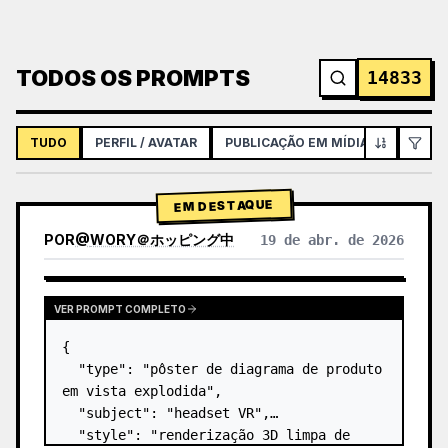
TODOS OS PROMPTS
14833
TUDO
PERFIL / AVATAR
PUBLICAÇÃO EM MÍDIAS SOCIAIS
EM DESTAQUE
POR
@
WORY＠ホッピング中
19 de abr. de 2026
VER PROMPT COMPLETO
{

  "type": "pôster de diagrama de produto 
em vista explodida",

  "subject": "headset VR",

  "style": "renderização 3D limpa de 