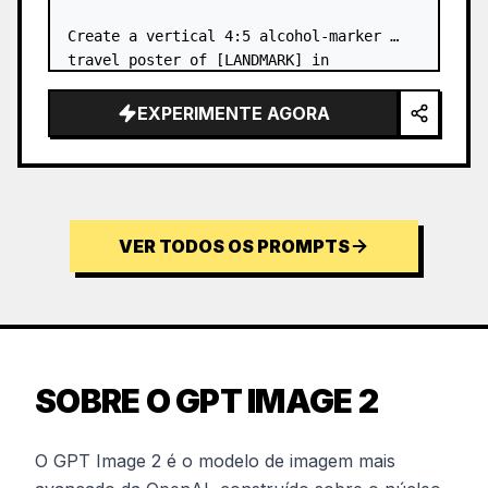
Create a vertical 4:5 alcohol-marker 
travel poster of [LANDMARK] in 
[DESTINATION], viewed from a low 
pedestrian viewpoint. Make it f…
EXPERIMENTE AGORA
VER TODOS OS PROMPTS
SOBRE O GPT IMAGE 2
O GPT Image 2 é o modelo de imagem mais