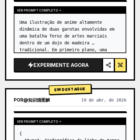
VER PROMPT COMPLETO
Uma ilustração de anime altamente 
dinâmica de duas garotas envolvidas em 
uma batalha feroz de artes marciais 
dentro de um dojo de madeira 
tradicional. Em primeiro plano, uma 
garota com {argument name="character 1 
hair" default="cabelo preto em um coque 
EXPERIMENTE AGORA
alto co…
EM DESTAQUE
POR
@
知识猫图解
19 de abr. de 2026
VER PROMPT COMPLETO
{
