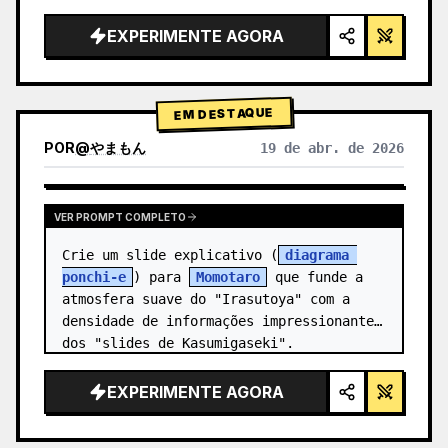
alta tecnologia, iluminação de estúdio, 
detalhes brilhantes",

EXPERIMENTE AGORA
  "background": "{argument 
name=\"background color\" 
default=\"gradien…
EM DESTAQUE
POR
@
やまもん
19 de abr. de 2026
VER RESULTADOS DE OUTROS MODELOS
VER PROMPT COMPLETO
Crie um slide explicativo (
diagrama 
ponchi-e
) para 
Momotaro
 que funde a 
atmosfera suave do "Irasutoya" com a 
densidade de informações impressionante 
dos "slides de Kasumigaseki".
EXPERIMENTE AGORA