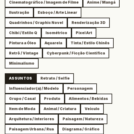
Cinematográfico / Imagem de Filme
Anime / Mangá
Ilustração
Esboço / Arte Linear
Quadrinhos / Graphic Novel
Renderização 3D
Chibi / Estilo Q
Isométrico
Pixel Art
Pintura a Óleo
Aquarela
Tinta / Estilo Chinês
Retrô / Vintage
Cyberpunk / Ficção Científica
Minimalismo
ASSUNTOS
Retrato / Selfie
Influenciador(a) / Modelo
Personagem
Grupo / Casal
Produto
Alimentos / Bebidas
Item de Moda
Animal / Criatura
Veículo
Arquitetura / Interiores
Paisagem / Natureza
Paisagem Urbana / Rua
Diagrama / Gráfico