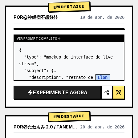
EM DESTAQUE
POR
@
神经病不想好转
19 de abr. de 2026
VER PROMPT COMPLETO
{

  "type": "mockup de interface de live 
stream",

  "subject": {

    "description": "retrato de 
Elon 
Musk
, sorrindo, vestindo uma camiseta 
preta com um gráfico de esquema técnico 
EXPERIMENTE AGORA
em branco",

    "background": "o lado e…
EM DESTAQUE
POR
@
たねもみ 2.0 / TANEMOMI VER2.0
20 de abr. de 2026