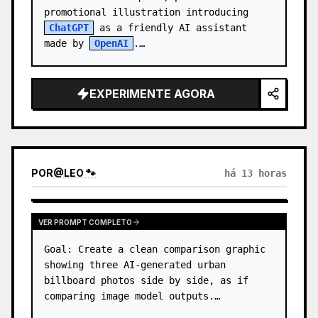
promotional illustration introducing 
ChatGPT
 as a friendly AI assistant 
made by 
OpenAI
.

Canvas: 1:1 square image, warm indoor 
office setting…
EXPERIMENTE AGORA
POR
@
LEO 🐾
há 13 horas
VER PROMPT COMPLETO
Goal: Create a clean comparison graphic 
showing three AI-generated urban 
billboard photos side by side, as if 
comparing image model outputs.
