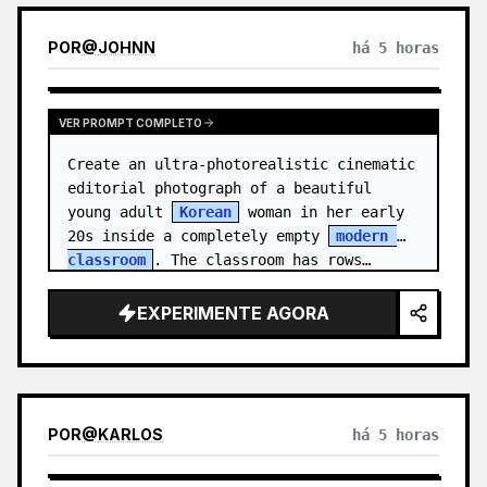
POR
@
JOHNN
há 5 horas
VER PROMPT COMPLETO
Create an ultra-photorealistic cinematic 
editorial photograph of a beautiful 
young adult 
Korean
 woman in her early 
20s inside a completely empty 
modern 
classroom
. The classroom has rows…
EXPERIMENTE AGORA
POR
@
KARLOS
há 5 horas