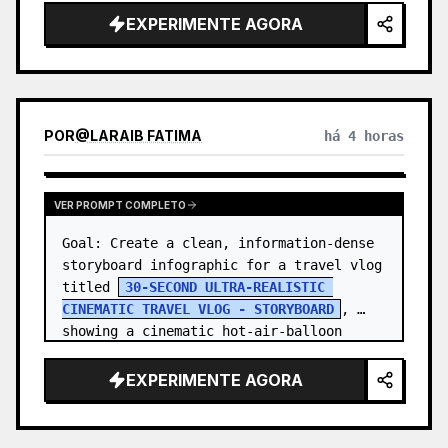
EXPERIMENTE AGORA
POR
@
LARAIB FATIMA‎
há 4 horas
VER PROMPT COMPLETO
Goal: Create a clean, information-dense 
storyboard infographic for a travel vlog 
titled 
30-SECOND ULTRA-REALISTIC 
CINEMATIC TRAVEL VLOG - STORYBOARD
, 
showing a cinematic hot-air-balloon 
adventure at sunrise with one co…
EXPERIMENTE AGORA