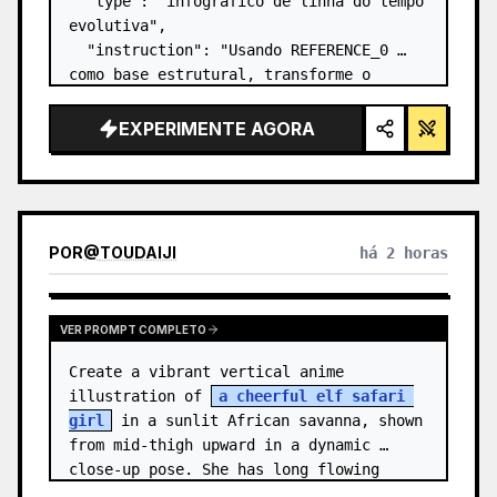
  "type": "infográfico de linha do tempo 
evolutiva",

  "instruction": "Usando REFERENCE_0 
como base estrutural, transforme o 
design vetorial plano em um infográfico 
3D altamente realista. Substitua as 
EXPERIMENTE AGORA
rampas lisas por degraus de pedra 
distintos e atualize to…
POR
@
TOUDAIJI
há 2 horas
VER PROMPT COMPLETO
Create a vibrant vertical anime 
illustration of 
a cheerful elf safari 
girl
 in a sunlit African savanna, shown 
from mid-thigh upward in a dynamic 
close-up pose. She has long flowing 
{argument name="hair color" default=…